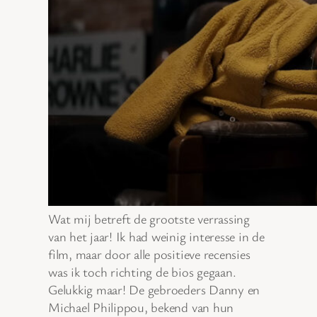
Wat mij betreft de grootste verrassing
van het jaar! Ik had weinig interesse in de
film, maar door alle positieve recensies
was ik toch richting de bios gegaan.
Gelukkig maar! De gebroeders Danny en
Michael Philippou, bekend van hun