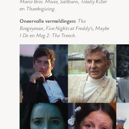
Mario Bros. Movie, Saltburn, Totally Killer
en
Thanksgiving
.
Oneervolle vermeldingen:
The
Boogeyman, Five Nights at Freddy’s, Maybe
I Do
en
Meg 2: The Trench
.