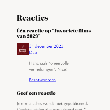
Reacties
Één reactie op “Favoriete films
van 2023”
31 december 2023
Daan
Hahahaah “oneervolle
vermeldingen”. Nice!
Beantwoorden
Geef een reactie
Je e-mailadres wordt niet gepubliceerd.
Vereiste velden zijn gemarkeerd met
*