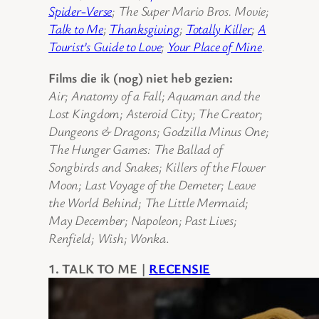
Spider-Verse
; The Super Mario Bros. Movie;
Talk to Me
;
Thanksgiving
;
Totally Killer
;
A
Tourist’s Guide to Love
;
Your Place of Mine
.
Films die ik (nog) niet heb gezien:
Air; Anatomy of a Fall; Aquaman and the
Lost Kingdom; Asteroid City; The Creator;
Dungeons & Dragons; Godzilla Minus One;
The Hunger Games: The Ballad of
Songbirds and Snakes; Killers of the Flower
Moon; Last Voyage of the Demeter; Leave
the World Behind; The Little Mermaid;
May December; Napoleon; Past Lives;
Renfield; Wish; Wonka
.
1. TALK TO ME |
RECENSIE