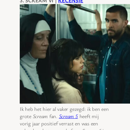
3. SCREAM VI |
RECENSIE
Ik heb het hier al vaker gezegd: ik ben een
grote
Scream
fan.
Scream 5
heeft mij
vorig jaar positief verrast en was een