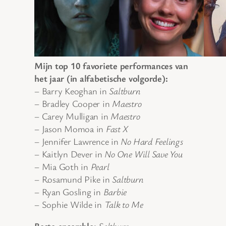
Mijn top 10 favoriete performances van
het jaar (in alfabetische volgorde):
– Barry Keoghan in
Saltburn
– Bradley Cooper in
Maestro
– Carey Mulligan in
Maestro
– Jason Momoa in
Fast X
– Jennifer Lawrence in
No Hard Feelings
– Kaitlyn Dever in
No One Will Save You
– Mia Goth in
Pearl
– Rosamund Pike in
Saltburn
– Ryan Gosling in
Barbie
– Sophie Wilde in
Talk to Me