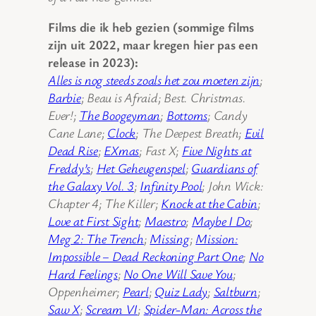
Films die ik heb gezien (sommige films
zijn uit 2022, maar kregen hier pas een
release in 2023):
Alles is nog steeds zoals het zou moeten zijn
;
Barbie
; Beau is Afraid; Best. Christmas.
Ever!;
The Boogeyman
;
Bottoms
; Candy
Cane Lane;
Clock
; The Deepest Breath;
Evil
Dead Rise
;
EXmas
; Fast X;
Five Nights at
Freddy’s
;
Het Geheugenspel
;
Guardians of
the Galaxy Vol. 3
;
Infinity Pool
; John Wick:
Chapter 4; The Killer;
Knock at the Cabin
;
Love at First Sight
;
Maestro
;
Maybe I Do
;
Meg 2: The Trench
;
Missing
;
Mission:
Impossible – Dead Reckoning Part One
;
No
Hard Feelings
;
No One Will Save You
;
Oppenheimer;
Pearl
;
Quiz Lady
;
Saltburn
;
Saw X
;
Scream VI
;
Spider-Man: Across the