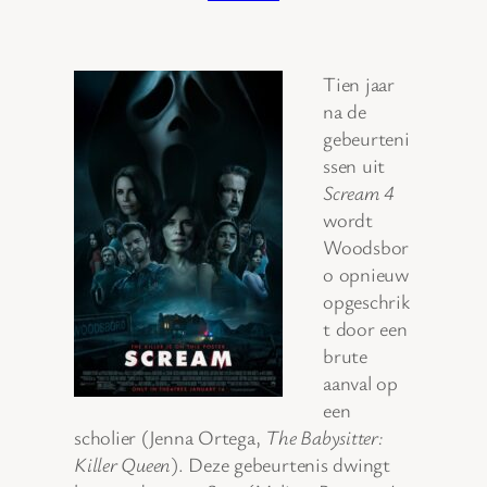
Tien jaar
na de
gebeurteni
ssen uit
Scream 4
wordt
Woodsbor
o opnieuw
opgeschrik
t door een
brute
aanval op
een
scholier (Jenna Ortega,
The Babysitter:
Killer Queen
). Deze gebeurtenis dwingt