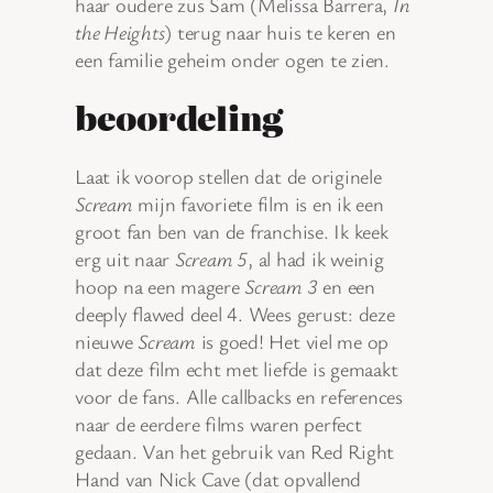
haar oudere zus Sam (Melissa Barrera,
In
the Heights
) terug naar huis te keren en
een familie geheim onder ogen te zien.
beoordeling
Laat ik voorop stellen dat de originele
Scream
mijn favoriete film is en ik een
groot fan ben van de franchise. Ik keek
erg uit naar
Scream 5
, al had ik weinig
hoop na een magere
Scream 3
en een
deeply flawed deel 4. Wees gerust: deze
nieuwe
Scream
is goed! Het viel me op
dat deze film echt met liefde is gemaakt
voor de fans. Alle callbacks en references
naar de eerdere films waren perfect
gedaan. Van het gebruik van Red Right
Hand van Nick Cave (dat opvallend