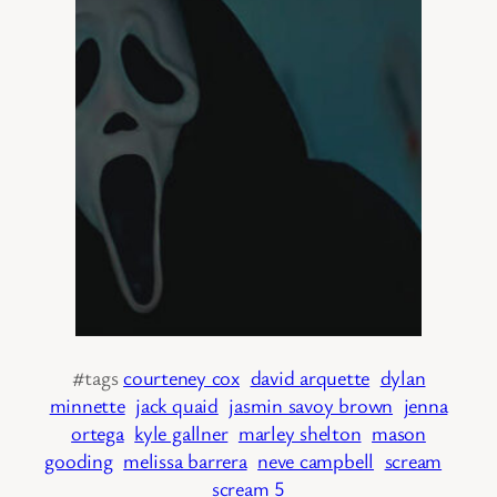
#tags
courteney cox
david arquette
dylan
minnette
jack quaid
jasmin savoy brown
jenna
ortega
kyle gallner
marley shelton
mason
gooding
melissa barrera
neve campbell
scream
scream 5