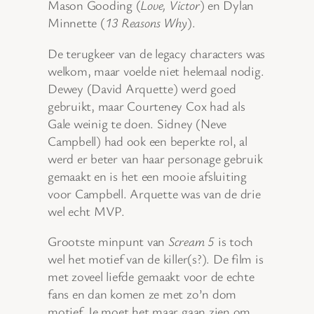
Mason Gooding (
Love, Victor
) en Dylan
Minnette (
13 Reasons Why
).
De terugkeer van de legacy characters was
welkom, maar voelde niet helemaal nodig.
Dewey (David Arquette) werd goed
gebruikt, maar Courteney Cox had als
Gale weinig te doen. Sidney (Neve
Campbell) had ook een beperkte rol, al
werd er beter van haar personage gebruik
gemaakt en is het een mooie afsluiting
voor Campbell. Arquette was van de drie
wel echt MVP.
Grootste minpunt van
Scream 5
is toch
wel het motief van de killer(s?). De film is
met zoveel liefde gemaakt voor de echte
fans en dan komen ze met zo’n dom
motief. Je moet het maar gaan zien om