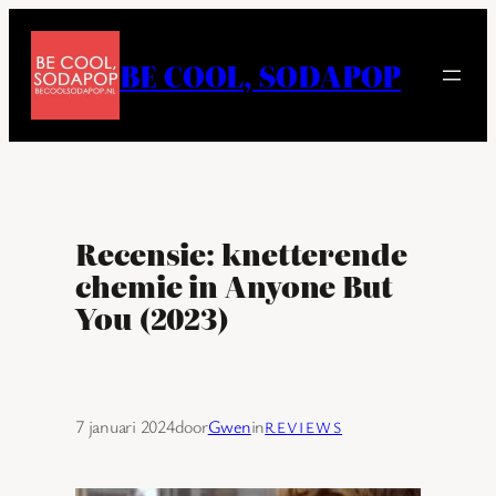
Ga
naar
BE COOL, SODAPOP
de
inhoud
Recensie: knetterende
chemie in Anyone But
You (2023)
7 januari 2024
door
Gwen
in
REVIEWS