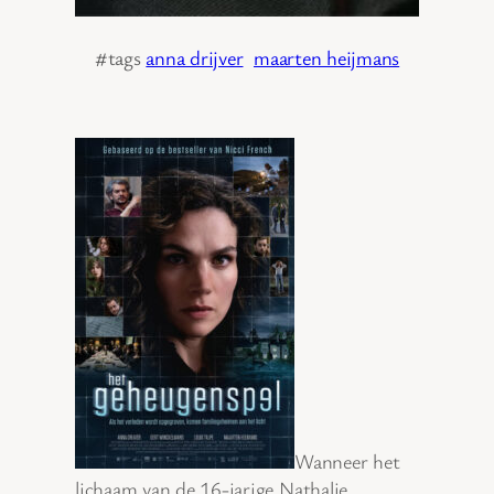
#tags
anna drijver
maarten heijmans
Wanneer het
lichaam van de 16-jarige Nathalie