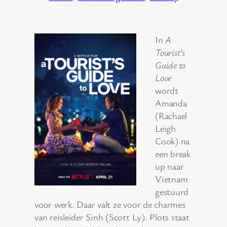
In
A
Tourist’s
Guide to
Love
wordt
Amanda
(Rachael
Leigh
Cook) na
een break
up naar
Vietnam
gestuurd
voor werk. Daar valt ze voor de charmes
van reisleider Sinh (Scott Ly). Plots staat