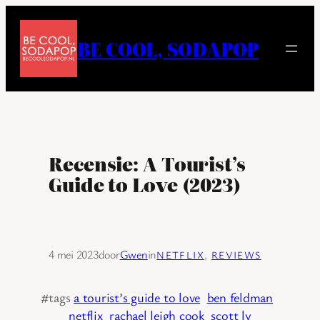
Ga
naar
BE COOL, SODAPOP
de
inhoud
Recensie: A Tourist’s
Guide to Love (2023)
4 mei 2023
door
Gwen
in
NETFLIX
, 
REVIEWS
#tags
a tourist’s guide to love
ben feldman
netflix
rachael leigh cook
scott ly