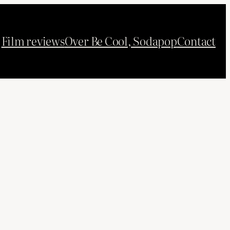
Film reviews
Over Be Cool, Sodapop
Contact