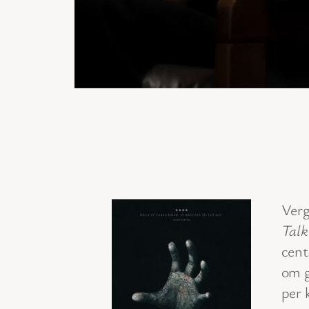
Verg
Talk
cent
om g
per 