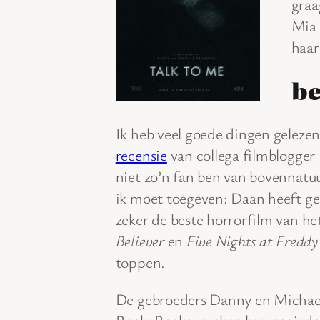
graa
Mia 
haar
be
Ik heb veel goede dingen geleze
recensie
van collega filmblogger 
niet zo’n fan ben van bovennatuu
ik moet toegeven: Daan heeft ge
zeker de beste horrorfilm van he
Believer
en
Five Nights at Freddy
toppen.
De gebroeders Danny en Michael