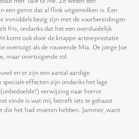
ebuut met
Talk to Me
. Ze weten een
n een genre dat al flink uitgemolken is. Een
ie inmiddels bezig zijn met de voorbereidingen
elt fris, ondanks dat het een overduidelijk
Dit komt ook door de knappe acteerprestatie
e overtuigt als de rouwende Mia. De jonge Joe
ge, maar overtuigende rol.
wd en er zijn een aantal aardige
peciale effecten zijn ondanks het lage
 (onbedoelde?) verwijzing naar horror
het einde is wat mij betreft iets te gehaast
ct die het had moeten hebben. Jammer, want