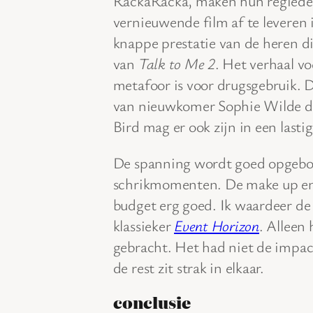
RackaRacka, maken hun regied
vernieuwende film af te leveren i
knappe prestatie van de heren d
van
Talk to Me 2
. Het verhaal vo
metafoor is voor drugsgebruik. 
van nieuwkomer Sophie Wilde di
Bird mag er ook zijn in een lasti
De spanning wordt goed opgebou
schrikmomenten. De make up en s
budget erg goed. Ik waardeer de
klassieker
Event Horizon
. Alleen 
gebracht. Het had niet de impa
de rest zit strak in elkaar.
conclusie