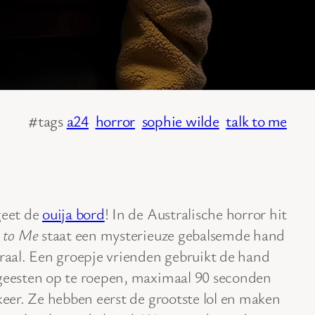
#tags
a24
horror
sophie wilde
talk to me
eet de
ouija bord
! In de Australische horror hit
 to Me
staat een mysterieuze gebalsemde hand
raal. Een groepje vrienden gebruikt de hand
eesten op te roepen, maximaal 90 seconden
keer. Ze hebben eerst de grootste lol en maken