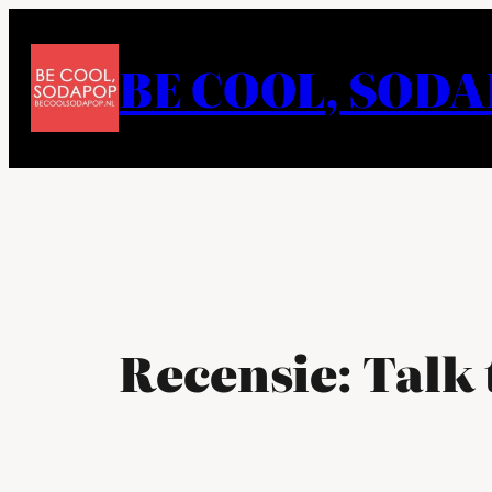
Ga
naar
BE COOL, SOD
de
inhoud
Recensie: Talk 