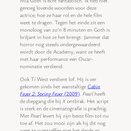
Mia Goth is echt fantastisch. Ik heb niet
genoeg lovende woorden voor deze
actrice; hoe ze haar rol en de hele film
weet te dragen. Tegen het einde zit een
monoloog van zo’n 8 minuten en Goth is
briljant in hoe ze het brengt. Jammer dat
horror nog steeds ondergewaardeerd
wordt door de Academy, want ze heeft
met haar performance een Oscar-
nominatie verdiend.
Ook Ti West verdient lof. Hij is ver
gekomen sinds het wanstaltige
Cabin
Fever 2: Spring Fever
(2009)
.
Pearl
heeft
de diepgang die bij
X
ontbrak. Het script
is sterk en de cinematografie is prachtig.
Met
Pearl
levert hij zijn beste film tot nu
toe af. Het zou mooi zijn als hij dit nog
weet te overtreffen met het derde en