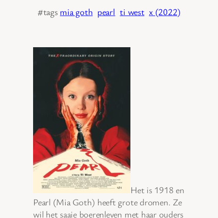
#tags
mia goth
pearl
ti west
x (2022)
Het is 1918 en
Pearl (Mia Goth) heeft grote dromen. Ze
wil het saaie boerenleven met haar ouders