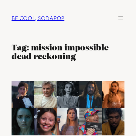
Ga
naar
BE COOL, SODAPOP
de
inhoud
Tag:
mission impossible
dead reckoning