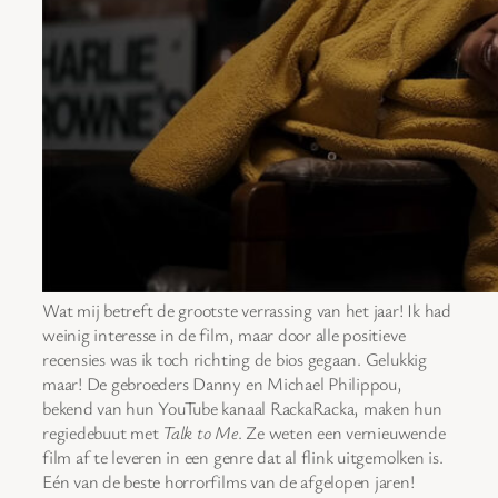
Wat mij betreft de grootste verrassing van het jaar! Ik had
weinig interesse in de film, maar door alle positieve
recensies was ik toch richting de bios gegaan. Gelukkig
maar! De gebroeders Danny en Michael Philippou,
bekend van hun YouTube kanaal RackaRacka, maken hun
regiedebuut met
Talk to Me
. Ze weten een vernieuwende
film af te leveren in een genre dat al flink uitgemolken is.
Eén van de beste horrorfilms van de afgelopen jaren!