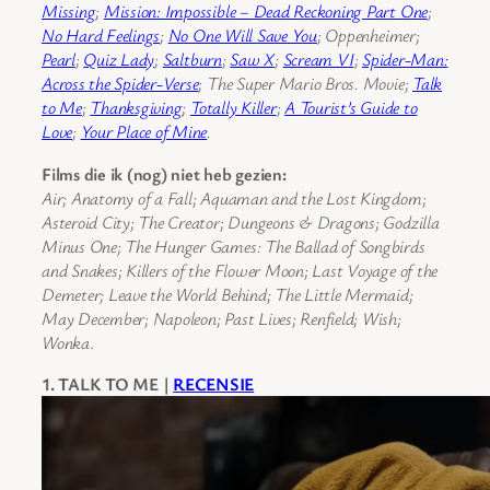
Missing
;
Mission: Impossible – Dead Reckoning Part One
;
No Hard Feelings
;
No One Will Save You
; Oppenheimer;
Pearl
;
Quiz Lady
;
Saltburn
;
Saw X
;
Scream VI
;
Spider-Man:
Across the Spider-Verse
; The Super Mario Bros. Movie;
Talk
to Me
;
Thanksgiving
;
Totally Killer
;
A Tourist’s Guide to
Love
;
Your Place of Mine
.
Films die ik (nog) niet heb gezien:
Air; Anatomy of a Fall; Aquaman and the Lost Kingdom;
Asteroid City; The Creator; Dungeons & Dragons; Godzilla
Minus One; The Hunger Games: The Ballad of Songbirds
and Snakes; Killers of the Flower Moon; Last Voyage of the
Demeter; Leave the World Behind; The Little Mermaid;
May December; Napoleon; Past Lives; Renfield; Wish;
Wonka
.
1. TALK TO ME |
RECENSIE