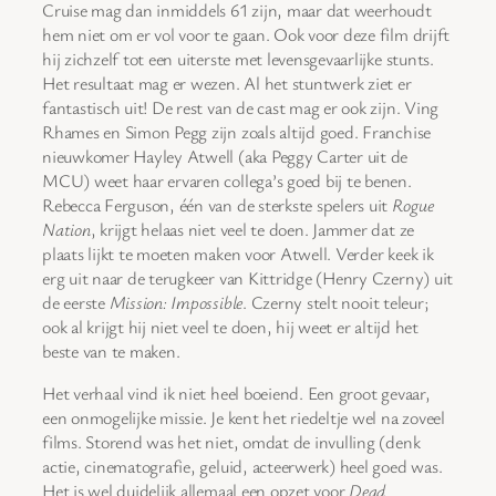
Cruise mag dan inmiddels 61 zijn, maar dat weerhoudt
hem niet om er vol voor te gaan. Ook voor deze film drijft
hij zichzelf tot een uiterste met levensgevaarlijke stunts.
Het resultaat mag er wezen. Al het stuntwerk ziet er
fantastisch uit! De rest van de cast mag er ook zijn. Ving
Rhames en Simon Pegg zijn zoals altijd goed. Franchise
nieuwkomer Hayley Atwell (aka Peggy Carter uit de
MCU) weet haar ervaren collega’s goed bij te benen.
Rebecca Ferguson, één van de sterkste spelers uit
Rogue
Nation
, krijgt helaas niet veel te doen. Jammer dat ze
plaats lijkt te moeten maken voor Atwell. Verder keek ik
erg uit naar de terugkeer van Kittridge (Henry Czerny) uit
de eerste
Mission: Impossible
. Czerny stelt nooit teleur;
ook al krijgt hij niet veel te doen, hij weet er altijd het
beste van te maken.
Het verhaal vind ik niet heel boeiend. Een groot gevaar,
een onmogelijke missie. Je kent het riedeltje wel na zoveel
films. Storend was het niet, omdat de invulling (denk
actie, cinematografie, geluid, acteerwerk) heel goed was.
Het is wel duidelijk allemaal een opzet voor
Dead