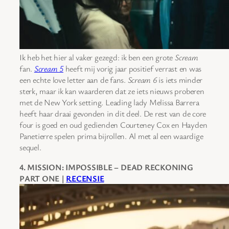
Ik heb het hier al vaker gezegd: ik ben een grote
Scream
fan.
Scream 5
heeft mij vorig jaar positief verrast en was
een echte love letter aan de fans.
Scream 6
is iets minder
sterk, maar ik kan waarderen dat ze iets nieuws proberen
met de New York setting. Leading lady Melissa Barrera
heeft haar draai gevonden in dit deel. De rest van de core
four is goed en oud gedienden Courteney Cox en Hayden
Panetierre spelen prima bijrollen. Al met al een waardige
sequel.
4. MISSION: IMPOSSIBLE – DEAD RECKONING
PART ONE |
RECENSIE