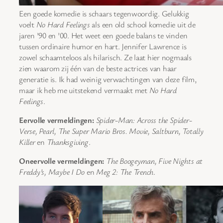
Een goede komedie is schaars tegenwoordig. Gelukkig
voelt
No Hard Feelings
als een old school komedie uit de
jaren ’90 en ’00. Het weet een goede balans te vinden
tussen ordinaire humor en hart. Jennifer Lawrence is
zowel schaamteloos als hilarisch. Ze laat hier nogmaals
zien waarom zij één van de beste actrices van haar
generatie is. Ik had weinig verwachtingen van deze film,
maar ik heb me uitstekend vermaakt met
No Hard
Feelings
.
Eervolle vermeldingen:
Spider-Man: Across the Spider-
Verse, Pearl, The Super Mario Bros. Movie, Saltburn, Totally
Killer
en
Thanksgiving
.
Oneervolle vermeldingen:
The Boogeyman, Five Nights at
Freddy’s, Maybe I Do
en
Meg 2: The Trench
.