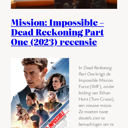
Mission: Impossible –
Dead Reckoning Part
One (2023) recensie
In
Dead Reckoning
Part One
krijgt de
Impossible Mission
Force (IMF), onder
leiding van Ethan
Hunt (Tom Cruise),
een nieuwe missie.
Ze moeten twee
sleutels zien te
bemachtigen om te