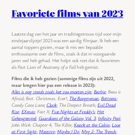
Favoriete films van 2023
Laatste dag van het jaar en traditiegetrouw tijd voor mijn
eindejaarslijstje! 2023 was een aardig filmjaar. Ik heb een
aantal toppers gezien, maar ik mis een bepaalde
enthousiasme over de films, zoals ik dat in voorgaande
jaren wel heb gehad. Het helpt ook niet dat ik favorieten
als
Past Lives
of
Anatomy of a Fall
heb gemist.
Films die ik heb gezien (sommige films zijn uit 2022,
maar kregen hier pas een release in 2023):
Alles is nog steeds zoals het zou moeten zijn
;
Barbie
; Beau is
Afraid; Best. Christmas. Ever!;
The Boogeyman
;
Bottoms
;
Candy Cane Lane;
Clock
; The Deepest Breath;
Evil Dead
Rise
;
EXmas
; Fast X;
Five Nights at Freddy’s
;
Het
Geheugenspel
;
Guardians of the Galaxy Vol. 3
;
Infinity Pool
;
John Wick: Chapter 4; The Killer;
Knock at the Cabin
;
Love
at First Sight
;
Maestro
;
Maybe I Do
;
Meg 2: The Trench
;