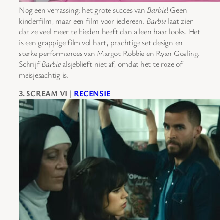
Nog een verrassing: het grote succes van
Barbie
! Geen
kinderfilm, maar een film voor iedereen.
Barbie
laat zien
dat ze veel meer te bieden heeft dan alleen haar looks. Het
is een grappige film vol hart, prachtige set design en
sterke performances van Margot Robbie en Ryan Gosling.
Schrijf
Barbie
alsjeblieft niet af, omdat het te roze of
meisjesachtig is.
3. SCREAM VI |
RECENSIE