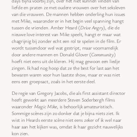
days bijna voorbij zijn, over het niet kunnen vinden van
liefde en praten ze met oudere vrouwen over het seksleven
van die vrouwen. De mannen hebben onderling hun issues
met Mike, waaronder er in het begin veel spanning hangt
tussen de vrienden. Amber Heard (
Drive Angry
), die de
nieuwe love interest van Mike speelt, hangt er maar wat
chagrijnig bij zonder echt een rol te spelen in de film. Er
wordt tussendoor wel wat gestript, maar voornamelijk
door andere mannen en Donald Glover (
Community
)
hoeft niet eens uit de kleren. Hij mag gewoon een liedje
zingen. Ik had nog hoop dat ze the best for last aan het
bewaren waren voor hun laatste show, maar er was niet
eens een groepsact, zoals in het eerste deel.
De regie van Gregory Jacobs, die als first assistant director
heeft gewerkt aan meerdere Steven Soderbergh films
waaronder
Magic Mike
, is behoorlijk amateuristisch.
Sommige scènes zijn zo donker dat je bijna niets ziet. Ik
wist in Heards eerste scène niet eens zeker of ik wel naar
haar aan het kijken was, omdat ik haar gezicht nauwelijks
kon zien.