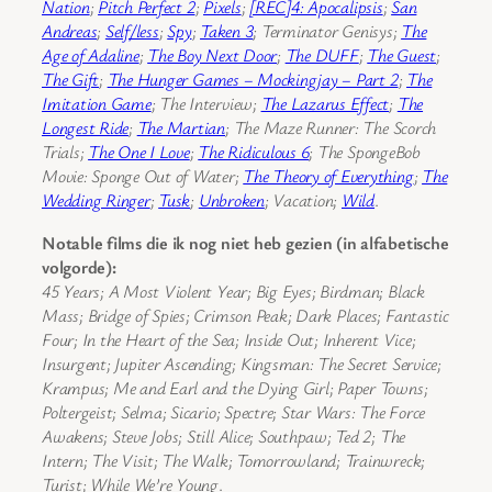
Nation
;
Pitch Perfect 2
;
Pixels
;
[REC]4: Apocalipsis
;
San
Andreas
;
Self/less
;
Spy
;
Taken 3
; Terminator Genisys;
The
Age of Adaline
;
The Boy Next Door
;
The DUFF
;
The Guest
;
The Gift
;
The Hunger Games – Mockingjay – Part 2
;
The
Imitation Game
; The Interview;
The Lazarus Effect
;
The
Longest Ride
;
The Martian
; The Maze Runner: The Scorch
Trials;
The One I Love
;
The Ridiculous 6
; The SpongeBob
Movie: Sponge Out of Water;
The Theory of Everything
;
The
Wedding Ringer
;
Tusk
;
Unbroken
; Vacation;
Wild
.
Notable films die ik nog niet heb gezien (in alfabetische
volgorde):
45 Years; A Most Violent Year; Big Eyes; Birdman; Black
Mass; Bridge of Spies; Crimson Peak; Dark Places; Fantastic
Four; In the Heart of the Sea; Inside Out; Inherent Vice;
Insurgent; Jupiter Ascending; Kingsman: The Secret Service;
Krampus; Me and Earl and the Dying Girl; Paper Towns;
Poltergeist; Selma; Sicario; Spectre; Star Wars: The Force
Awakens; Steve Jobs; Still Alice; Southpaw; Ted 2; The
Intern; The Visit; The Walk; Tomorrowland; Trainwreck;
Turist; While We’re Young
.