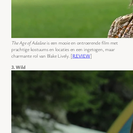
The Age of Adaline
is een mooie en ontroerende film met
prachtige kostuums en locaties en een ingetogen, maar
charmante rol van Blake Lively. [
REVIEW
]
3. Wild