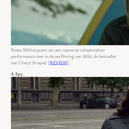
Reese Witherspoon zet een rauwe en schaamteloze
performance neer in de verfilming van
Wild
, de bestseller
van Cheryl Strayed. [
REVIEW
]
4. Spy