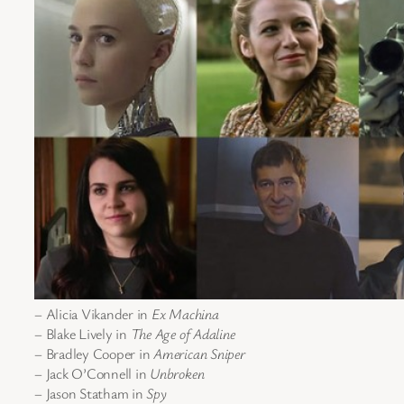
– Alicia Vikander in
Ex Machina
– Blake Lively in
The Age of Adaline
– Bradley Cooper in
American Sniper
– Jack O’Connell in
Unbroken
– Jason Statham in
Spy