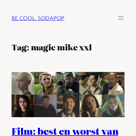
Ga
naar
BE COOL, SODAPOP
de
inhoud
Tag:
magic mike xxl
Film: best en worst van