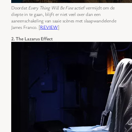
Doordat
Every Thing Will Be Fine
actief vermijdt om de
diepte in te gaan, blijft er niet veel over dan een
aaneenschakeling van saaie scènes met slaapwandelende
James Franco. [
REVIEW
]
2. The Lazarus Effect