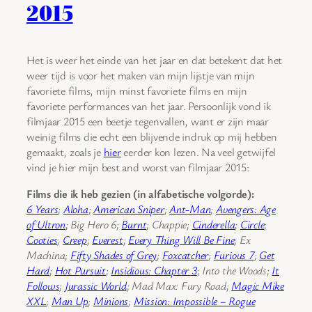
2015
Het is weer het einde van het jaar en dat betekent dat het
weer tijd is voor het maken van mijn lijstje van mijn
favoriete films, mijn minst favoriete films en mijn
favoriete performances van het jaar. Persoonlijk vond ik
filmjaar 2015 een beetje tegenvallen, want er zijn maar
weinig films die echt een blijvende indruk op mij hebben
gemaakt, zoals je
hier
eerder kon lezen. Na veel getwijfel
vind je hier mijn best and worst van filmjaar 2015:
Films die ik heb gezien (in alfabetische volgorde):
6 Years
;
Aloha
;
American Sniper
;
Ant-Man
;
Avengers: Age
of Ultron
; Big Hero 6;
Burnt
; Chappie;
Cinderella
;
Circle
;
Cooties
;
Creep
;
Everest
;
Every Thing Will Be Fine
; Ex
Machina;
Fifty Shades of Grey
;
Foxcatcher
;
Furious 7
;
Get
Hard
;
Hot Pursuit
;
Insidious: Chapter 3
; Into the Woods;
It
Follows
;
Jurassic World
; Mad Max: Fury Road;
Magic Mike
XXL
;
Man Up
;
Minions
;
Mission: Impossible – Rogue