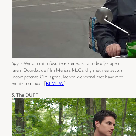
Spy
is één van mijn favoriete komedies van de afgelopen
jaren. Doordat de film Melissa McCarthy niet neerzet als
incompetente CIA-agent, lachen we vooral met haar mee
en niet om haar. [
REVIEW
]
5. The DUFF