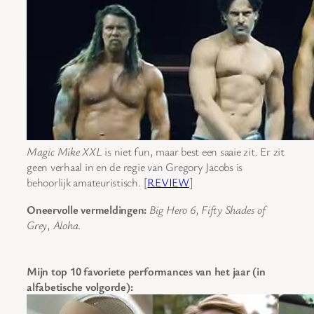
Magic Mike XXL
is niet fun, maar best een saaie zit. Er zit
geen verhaal in en de regie van Gregory Jacobs is
behoorlijk amateuristisch. [
REVIEW
]
Oneervolle vermeldingen:
Big Hero 6
,
Fifty Shades of
Grey
,
Aloha
.
Mijn top 10 favoriete performances van het jaar (in
alfabetische volgorde):