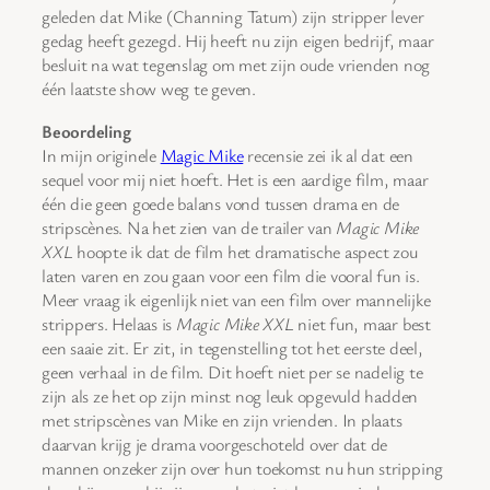
geleden dat Mike (Channing Tatum) zijn stripper lever
gedag heeft gezegd. Hij heeft nu zijn eigen bedrijf, maar
besluit na wat tegenslag om met zijn oude vrienden nog
één laatste show weg te geven.
Beoordeling
In mijn originele
Magic Mike
recensie zei ik al dat een
sequel voor mij niet hoeft. Het is een aardige film, maar
één die geen goede balans vond tussen drama en de
stripscènes. Na het zien van de trailer van
Magic Mike
XXL
hoopte ik dat de film het dramatische aspect zou
laten varen en zou gaan voor een film die vooral fun is.
Meer vraag ik eigenlijk niet van een film over mannelijke
strippers. Helaas is
Magic Mike XXL
niet fun, maar best
een saaie zit. Er zit, in tegenstelling tot het eerste deel,
geen verhaal in de film. Dit hoeft niet per se nadelig te
zijn als ze het op zijn minst nog leuk opgevuld hadden
met stripscènes van Mike en zijn vrienden. In plaats
daarvan krijg je drama voorgeschoteld over dat de
mannen onzeker zijn over hun toekomst nu hun stripping