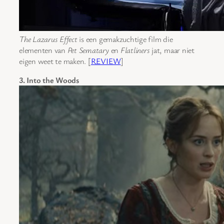
The Lazarus Effect
is een gemakzuchtige film die
elementen van
Pet Sematary
en
Flatliners
jat, maar niet
eigen weet te maken. [
REVIEW
]
3. Into the Woods