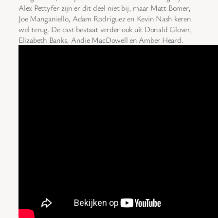
Alex Pettyfer zijn er dit deel niet bij, maar Matt Bomer,
Joe Manganiello, Adam Rodriguez en Kevin Nash keren
wel terug. De cast bestaat verder ook uit Donald Glover,
Elizabeth Banks, Andie MacDowell en Amber Heard.