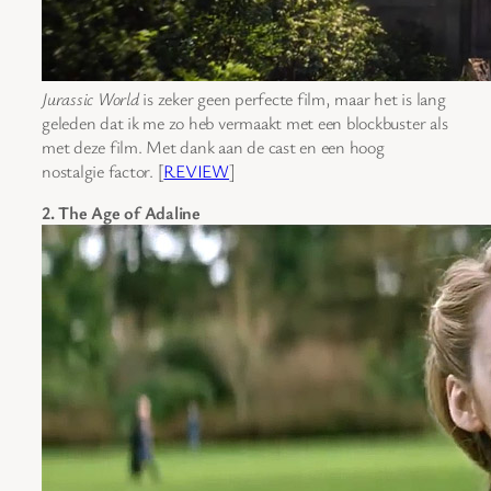
Jurassic World
is zeker geen perfecte film, maar het is lang
geleden dat ik me zo heb vermaakt met een blockbuster als
met deze film. Met dank aan de cast en een hoog
nostalgie factor. [
REVIEW
]
2. The Age of Adaline