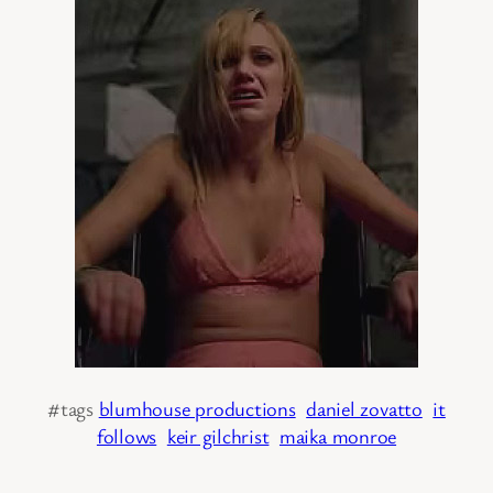
#tags
blumhouse productions
daniel zovatto
it
follows
keir gilchrist
maika monroe