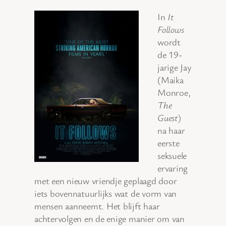
In
It
Follows
wordt
de 19-
jarige Jay
(Maika
Monroe,
The
Guest
)
na haar
eerste
seksuele
ervaring
met een nieuw vriendje geplaagd door
iets bovennatuurlijks wat de vorm van
mensen aanneemt. Het blijft haar
achtervolgen en de enige manier om van