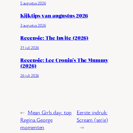
5 augustus 2026
Kijktips van augustus 2026
3 augustus 2026
Recensie: The Invite (2026)
31 juli 2026
Recensie: Lee Cronin’s The Mummy
(2026)
26 juli 2026
←
Mean Girls day: top
Eerste indruk:
Regina George
Scream (serie)
momenten
→