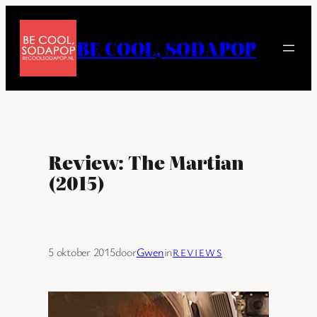
Ga
naar
BE COOL, SODAPOP
de
inhoud
Review: The Martian
(2015)
5 oktober 2015
door
Gwen
in
REVIEWS