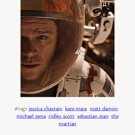
#tags
jessica chastain
kate mara
matt damon
michael pena
ridley scott
sebastian stan
the
martian