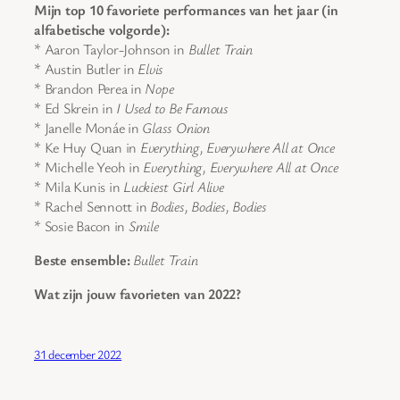
Mijn top 10 favoriete performances van het jaar (in
alfabetische volgorde):
* Aaron Taylor-Johnson in
Bullet Train
* Austin Butler in
Elvis
* Brandon Perea in
Nope
* Ed Skrein in
I Used to Be Famous
* Janelle Monáe in
Glass Onion
* Ke Huy Quan in
Everything, Everywhere All at Once
* Michelle Yeoh in
Everything, Everywhere All at Once
* Mila Kunis in
Luckiest Girl Alive
* Rachel Sennott in
Bodies, Bodies, Bodies
* Sosie Bacon in
Smile
Beste ensemble:
Bullet Train
Wat zijn jouw favorieten van 2022?
31 december 2022