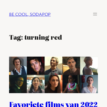
Ga
naar
BE COOL, SODAPOP
de
inhoud
Tag:
turning red
Favoriete films van 2022