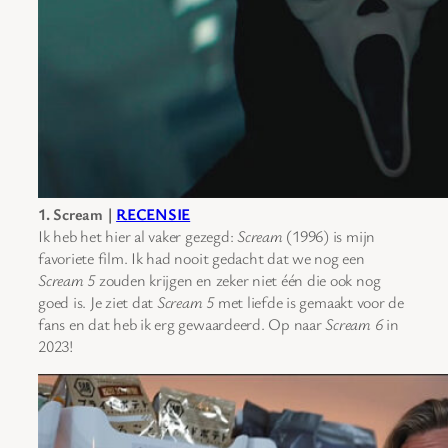
1. Scream |
RECENSIE
Ik heb het hier al vaker gezegd:
Scream
(1996) is mijn
favoriete film. Ik had nooit gedacht dat we nog een
Scream 5
zouden krijgen en zeker niet één die ook nog
goed is. Je ziet dat
Scream 5
met liefde is gemaakt voor de
fans en dat heb ik erg gewaardeerd. Op naar
Scream 6
in
2023!