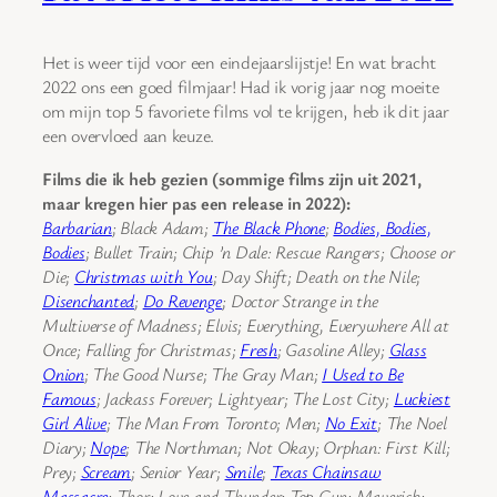
Het is weer tijd voor een eindejaarslijstje! En wat bracht
2022 ons een goed filmjaar! Had ik vorig jaar nog moeite
om mijn top 5 favoriete films vol te krijgen, heb ik dit jaar
een overvloed aan keuze.
Films die ik heb gezien (sommige films zijn uit 2021,
maar kregen hier pas een release in 2022):
Barbarian
; Black Adam;
The Black Phone
;
Bodies, Bodies,
Bodies
; Bullet Train; Chip ’n Dale: Rescue Rangers; Choose or
Die;
Christmas with You
; Day Shift; Death on the Nile;
Disenchanted
;
Do Revenge
; Doctor Strange in the
Multiverse of Madness; Elvis; Everything, Everywhere All at
Once; Falling for Christmas;
Fresh
; Gasoline Alley;
Glass
Onion
; The Good Nurse; The Gray Man;
I Used to Be
Famous
; Jackass Forever; Lightyear; The Lost City;
Luckiest
Girl Alive
; The Man From Toronto; Men;
No Exit
; The Noel
Diary;
Nope
; The Northman; Not Okay; Orphan: First Kill;
Prey;
Scream
; Senior Year;
Smile
;
Texas Chainsaw
Massacre
; Thor: Love and Thunder; Top Gun: Maverick;