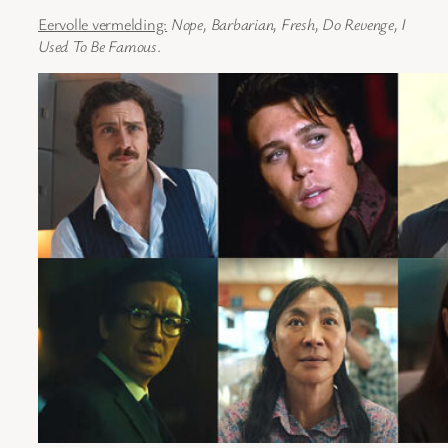
Eervolle vermelding:
Nope, Barbarian, Fresh, Do Revenge, I
Used To Be Famous
.