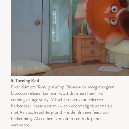
5. Turning Red
Pixar dumpte
Turning Red
op Disney+ en kreeg dus geen
bioscoop release. Jammer, want dit is een heerlijke
coming-of-age story. Misschien niet voor iedereen
herkenbaar, maar voor mij – een voormalig tienermeisje
met Aziatische achtergrond – is de film een feest van
herkenning. Alleen ben ik nooit in een rode panda
veranderd.