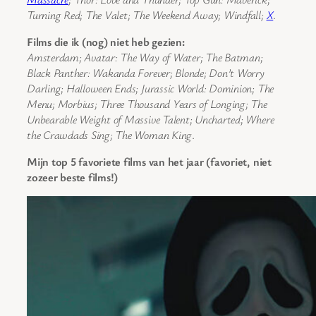
Turning Red; The Valet; The Weekend Away; Windfall;
X
.
Films die ik (nog) niet heb gezien:
Amsterdam; Avatar: The Way of Water; The Batman;
Black Panther: Wakanda Forever; Blonde; Don’t Worry
Darling; Halloween Ends; Jurassic World: Dominion; The
Menu; Morbius; Three Thousand Years of Longing; The
Unbearable Weight of Massive Talent; Uncharted; Where
the Crawdads Sing; The Woman King
.
Mijn top 5 favoriete films van het jaar (favoriet, niet
zozeer beste films!)