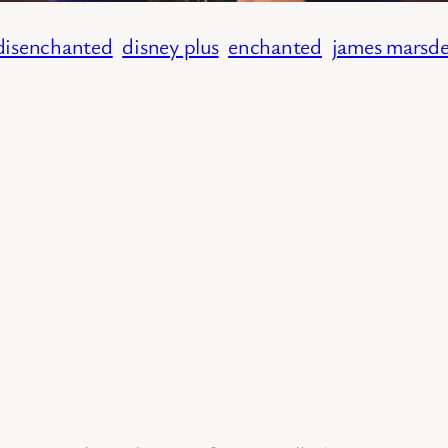
disenchanted
disney plus
enchanted
james marsd