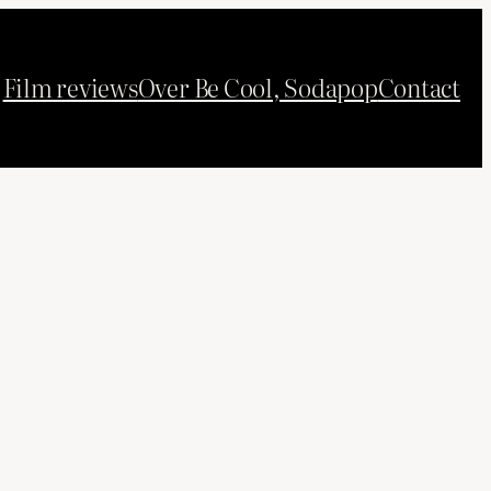
Film reviews
Over Be Cool, Sodapop
Contact