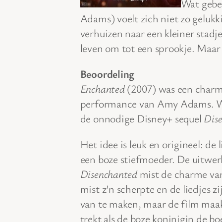
Wat gebeu
Adams) voelt zich niet zo gelukk
verhuizen naar een kleiner stadj
leven om tot een sprookje. Maar i
Beoordeling
Enchanted
(2007) was een charm
performance van Amy Adams. We 
de onnodige Disney+ sequel
Dis
Het idee is leuk en origineel: de 
een boze stiefmoeder. De uitwerki
Disenchanted
mist de charme van
mist z’n scherpte en de liedjes z
van te maken, maar de film maak
trekt als de boze koninigin de b