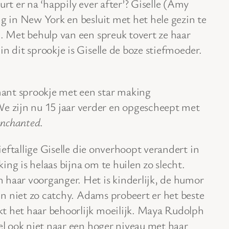
rt er na ‘happily ever after’? Giselle (Amy
ig in New York en besluit met het hele gezin te
e. Met behulp van een spreuk tovert ze haar
n dit sprookje is Giselle de boze stiefmoeder.
ant sprookje met een star making
zijn nu 15 jaar verder en opgescheept met
enchanted
.
lieftallige Giselle die onverhoopt verandert in
ng is helaas bijna om te huilen zo slecht.
 haar voorganger. Het is kinderlijk, de humor
ijn niet zo catchy. Adams probeert er het beste
t het haar behoorlijk moeilijk. Maya Rudolph
oel ook niet naar een hoger niveau met haar