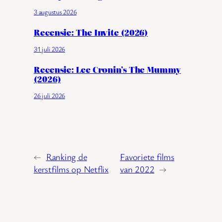
3 augustus 2026
Recensie: The Invite (2026)
31 juli 2026
Recensie: Lee Cronin’s The Mummy
(2026)
26 juli 2026
←
Ranking de
Favoriete films
kerstfilms op Netflix
van 2022
→