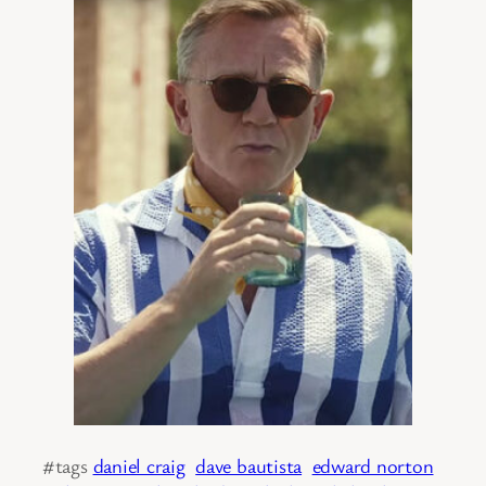
#tags
daniel craig
dave bautista
edward norton