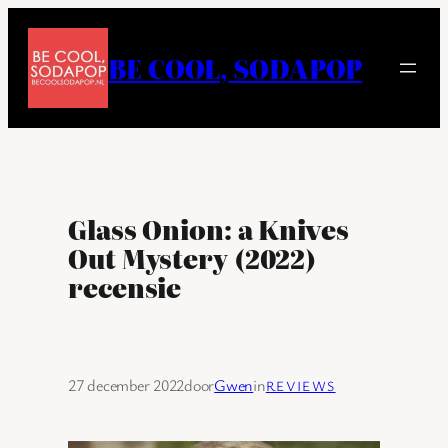
Ga
naar
BE COOL, SODAPOP
de
inhoud
Glass Onion: a Knives
Out Mystery (2022)
recensie
27 december 2022
door
Gwen
in
REVIEWS