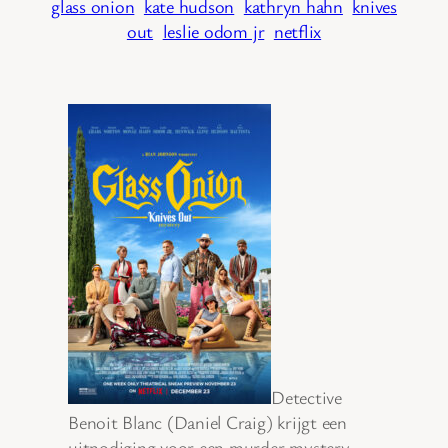
glass onion
kate hudson
kathryn hahn
knives
out
leslie odom jr
netflix
Detective
Benoit Blanc (Daniel Craig) krijgt een
uitnodiging voor een murder mystery