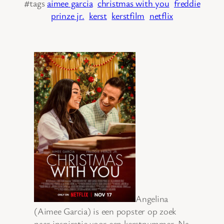
#tags
aimee garcia
christmas with you
freddie
prinze jr.
kerst
kerstfilm
netflix
Angelina
(Aimee Garcia) is een popster op zoek
naar inspiratie voor een kerstnummer. Na