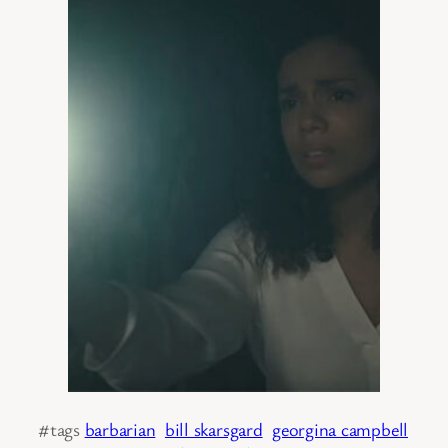
#tags
barbarian
bill skarsgard
georgina campbell