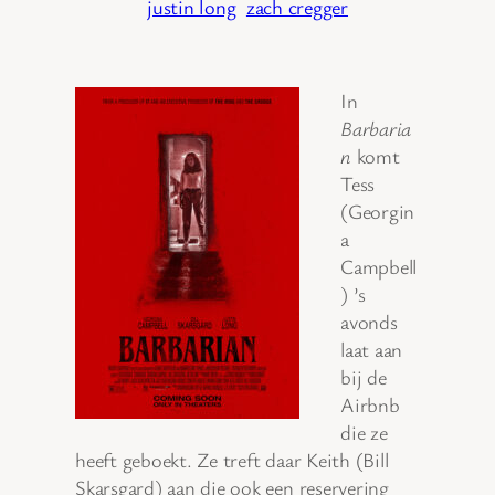
justin long
zach cregger
In
Barbaria
n
komt
Tess
(Georgin
a
Campbell
) ’s
avonds
laat aan
bij de
Airbnb
die ze
heeft geboekt. Ze treft daar Keith (Bill
Skarsgard) aan die ook een reservering