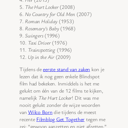
5.
The Hurt Locker
(2008)
6.
No Country for Old Men
(2007)
7.
Roman Holiday
(1953)
8.
Rosemary’s Baby
(1968)
9.
Swingers
(1996)
10.
Taxi Driver
(1976)
11.
Trainspotting
(1996)
12.
Up in the Air
(2009)
Tijdens de
eerste stand van zaken
kon je
lezen dat ik nog geen enkele Blindspot
film had bekeken. Inmiddels is het me
gelukt om één van de 12 films te kijken,
namelijk
The Hurt Locker
! Dit was me
nooit gelukt zonder de wijze woorden
van
Wilco Born
die tijdens de meest
recente
Filmblog Get Together
tegen me
zei: “gewoon aanzetten en niet afzetten.”