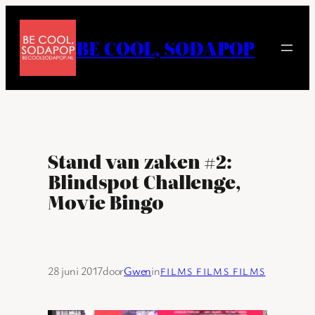
Ga
naar
BE COOL, SODAPOP
de
inhoud
Stand van zaken #2:
Blindspot Challenge,
Movie Bingo
28 juni 2017
door
Gwen
in
FILMS FILMS FILMS