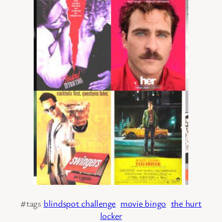
#tags
blindspot challenge
movie bingo
the hurt
locker