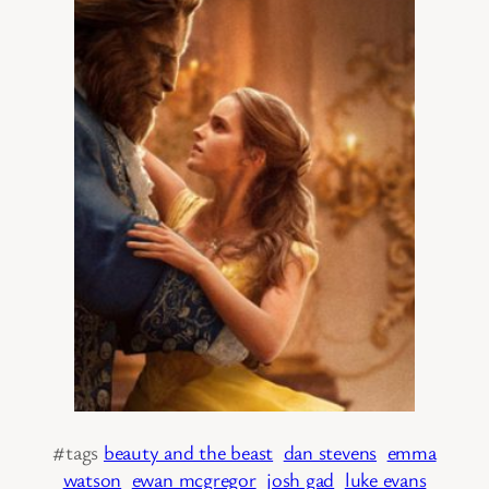
#tags
beauty and the beast
dan stevens
emma
watson
ewan mcgregor
josh gad
luke evans