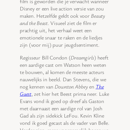
film is geworden die je verwacht wanneer
Disney er een live action versie van zou
maken. Hetzelfde geldt ook voor
Beauty
and the Beast
. Visueel ziet de film er
prachtig uit, het verhaal weet een
emotionele snaar te raken en de liedjes
zijn (voor mij) puur jeugdsentiment.
Regisseur Bill Condon (
Dreamgirls
) heeft
een aardige cast om Watson heen weten
te bouwen, al komen de meeste acteurs
nauwelijks in beeld. Dan Stevens, die we
nog kennen van
Downton Abbey
en
The
Guest
, zet hier het Beest prima neer. Luke
Evans vond ik goed op dreef als Gaston
met daarnaast een aardige rol van Josh
Gad als zijn sidekick LeFou. Kevin Kline
vond ik goed gecast als de vader van Belle.
Verder zien, maar voornamelijk horen we