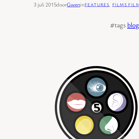
3 juli 2015
door
Gwen
in
FEATURES
, 
FILMS FIL
#tags
blo