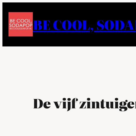
Ga
naar
BE COOL, SOD
de
inhoud
De vijf zintuig