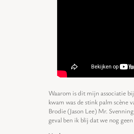
Waarom is dit mijn associatie bi
kwam was de stink palm scène 
Brodie (Jason Lee) Mr. Svenning 
geval ben ik blij dat we nog geen