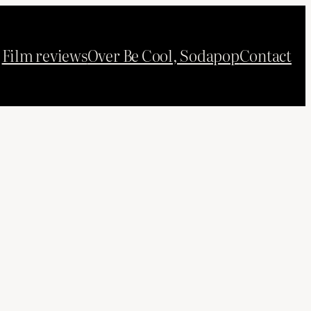
Film reviews
Over Be Cool, Sodapop
Contact