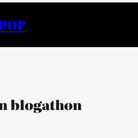
APOP
en blogathon