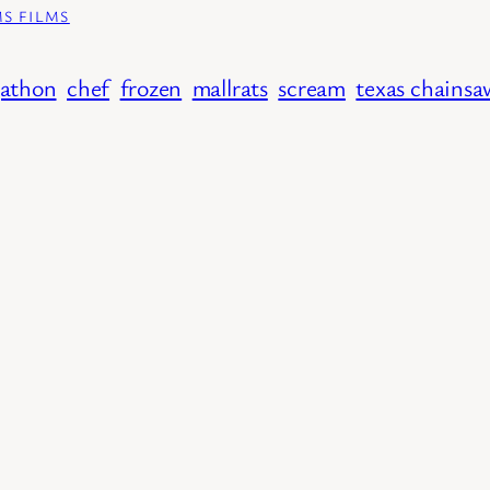
MS FILMS
gathon
chef
frozen
mallrats
scream
texas chainsa