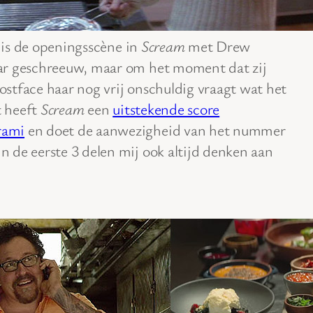
’ is de openingsscène in
Scream
met Drew
ar geschreeuw, maar om het moment dat zij
stface haar nog vrij onschuldig vraagt wat het
t heeft
Scream
een
uitstekende score
rami
en doet de aanwezigheid van het nummer
n de eerste 3 delen mij ook altijd denken aan