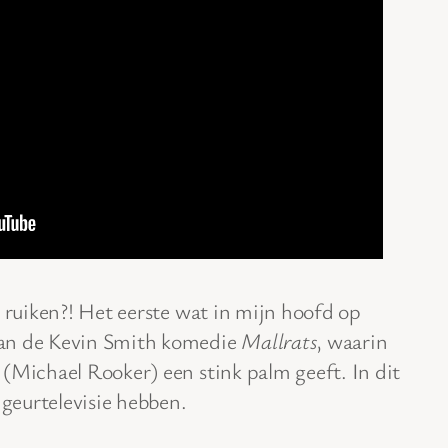
j ruiken?! Het eerste wat in mijn hoofd op
van de Kevin Smith komedie
Mallrats
, waarin
(Michael Rooker) een stink palm geeft. In dit
 geurtelevisie hebben.