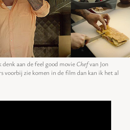
 ik denk aan de feel good movie
Chef
van Jon
s voorbij zie komen in de film dan kan ik het al