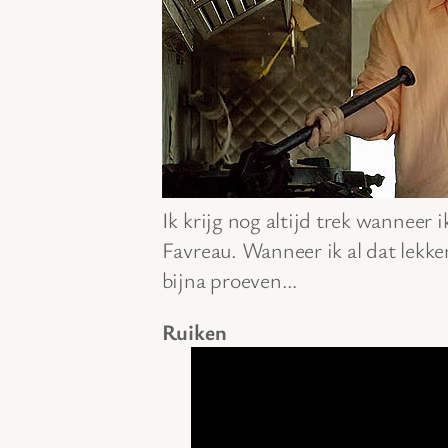
Ik krijg nog altijd trek wanneer
Favreau. Wanneer ik al dat lekker
bijna proeven…
Ruiken