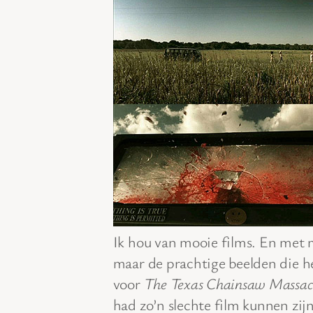
Ik hou van mooie films. En met m
maar de prachtige beelden die h
voor
The Texas Chainsaw Massac
had zo’n slechte film kunnen zij