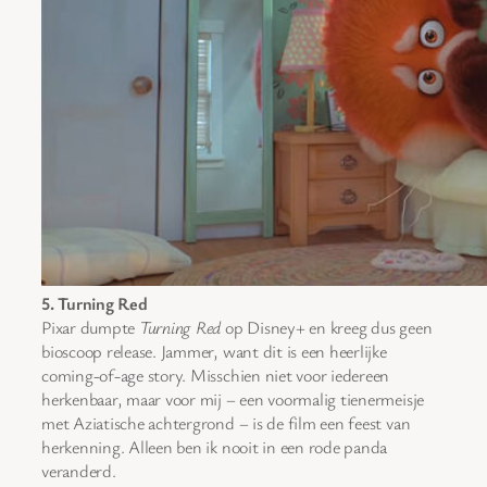
5. Turning Red
Pixar dumpte
Turning Red
op Disney+ en kreeg dus geen
bioscoop release. Jammer, want dit is een heerlijke
coming-of-age story. Misschien niet voor iedereen
herkenbaar, maar voor mij – een voormalig tienermeisje
met Aziatische achtergrond – is de film een feest van
herkenning. Alleen ben ik nooit in een rode panda
veranderd.