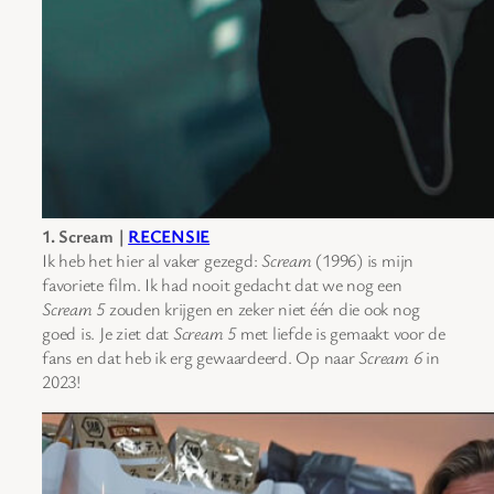
1. Scream |
RECENSIE
Ik heb het hier al vaker gezegd:
Scream
(1996) is mijn
favoriete film. Ik had nooit gedacht dat we nog een
Scream 5
zouden krijgen en zeker niet één die ook nog
goed is. Je ziet dat
Scream 5
met liefde is gemaakt voor de
fans en dat heb ik erg gewaardeerd. Op naar
Scream 6
in
2023!