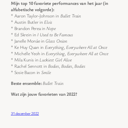
Mijn top 10 favoriete performances van het jaar (in
alfabetische volgorde):
* Aaron Taylor-Johnson in
Bullet Train
* Austin Butler in
Elvis
* Brandon Perea in
Nope
* Ed Skrein in
I Used to Be Famous
* Janelle Monáe in
Glass Onion
* Ke Huy Quan in
Everything, Everywhere All at Once
* Michelle Yeoh in
Everything, Everywhere All at Once
* Mila Kunis in
Luckiest Girl Alive
* Rachel Sennott in
Bodies, Bodies, Bodies
* Sosie Bacon in
Smile
Beste ensemble:
Bullet Train
Wat zijn jouw favorieten van 2022?
31 december 2022