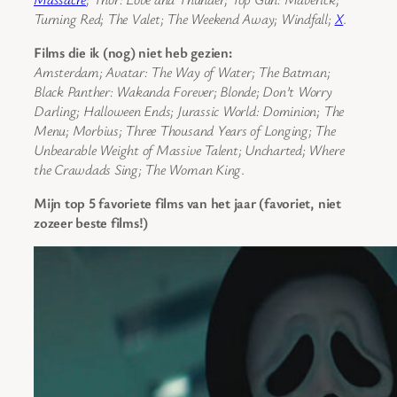
Turning Red; The Valet; The Weekend Away; Windfall;
X
.
Films die ik (nog) niet heb gezien:
Amsterdam; Avatar: The Way of Water; The Batman;
Black Panther: Wakanda Forever; Blonde; Don’t Worry
Darling; Halloween Ends; Jurassic World: Dominion; The
Menu; Morbius; Three Thousand Years of Longing; The
Unbearable Weight of Massive Talent; Uncharted; Where
the Crawdads Sing; The Woman King
.
Mijn top 5 favoriete films van het jaar (favoriet, niet
zozeer beste films!)