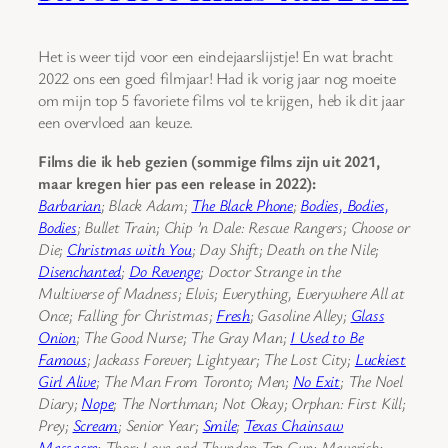
Het is weer tijd voor een eindejaarslijstje! En wat bracht
2022 ons een goed filmjaar! Had ik vorig jaar nog moeite
om mijn top 5 favoriete films vol te krijgen, heb ik dit jaar
een overvloed aan keuze.
Films die ik heb gezien (sommige films zijn uit 2021,
maar kregen hier pas een release in 2022):
Barbarian
; Black Adam;
The Black Phone
;
Bodies, Bodies,
Bodies
; Bullet Train; Chip ’n Dale: Rescue Rangers; Choose or
Die;
Christmas with You
; Day Shift; Death on the Nile;
Disenchanted
;
Do Revenge
; Doctor Strange in the
Multiverse of Madness; Elvis; Everything, Everywhere All at
Once; Falling for Christmas;
Fresh
; Gasoline Alley;
Glass
Onion
; The Good Nurse; The Gray Man;
I Used to Be
Famous
; Jackass Forever; Lightyear; The Lost City;
Luckiest
Girl Alive
; The Man From Toronto; Men;
No Exit
; The Noel
Diary;
Nope
; The Northman; Not Okay; Orphan: First Kill;
Prey;
Scream
; Senior Year;
Smile
;
Texas Chainsaw
Massacre
; Thor: Love and Thunder; Top Gun: Maverick;