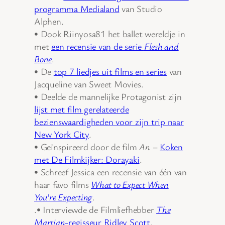
programma Medialand
van Studio
Alphen.
• Dook Riinyosa81 het ballet wereldje in
met
een recensie van de serie
Flesh and
Bone
.
• De
top 7 liedjes uit films en series
van
Jacqueline van Sweet Movies.
• Deelde de mannelijke Protagonist zijn
lijst met film gerelateerde
bezienswaardigheden voor zijn trip naar
New York City
.
• Geïnspireerd door de film
An
–
Koken
met De Filmkijker: Dorayaki
.
• Schreef Jessica een recensie van één van
haar favo films
What to Expect When
You’re Expecting
.
.• Interviewde de Filmliefhebber
The
Martian
-regisseur Ridley Scott
.