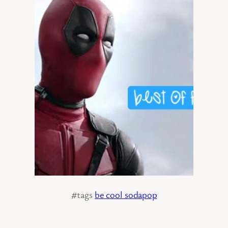
#tags
be cool sodapop