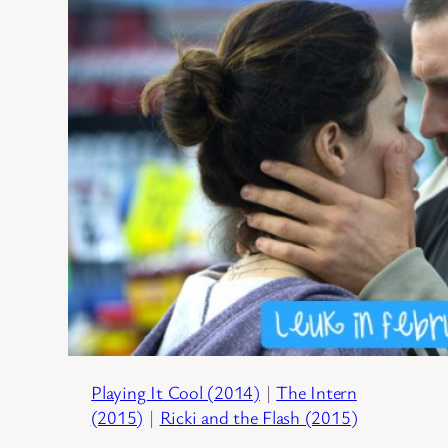
Playing It Cool (2014)
|
The Intern
(2015)
|
Ricki and the Flash (2015)