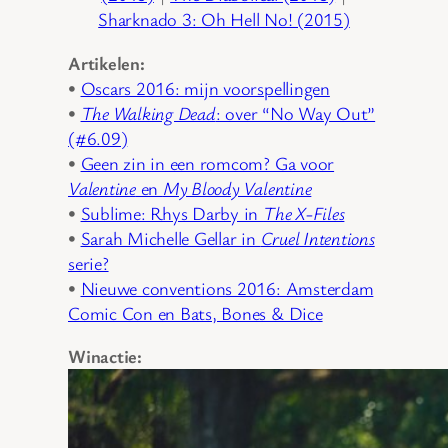
Sharknado 3: Oh Hell No! (2015)
Artikelen:
•
Oscars 2016: mijn voorspellingen
•
The Walking Dead
: over “No Way Out”
(#6.09)
•
Geen zin in een romcom? Ga voor
Valentine
en
My Bloody Valentine
•
Sublime: Rhys Darby in
The X-Files
•
Sarah Michelle Gellar in
Cruel Intentions
serie?
•
Nieuwe conventions 2016: Amsterdam
Comic Con en Bats, Bones & Dice
Winactie: