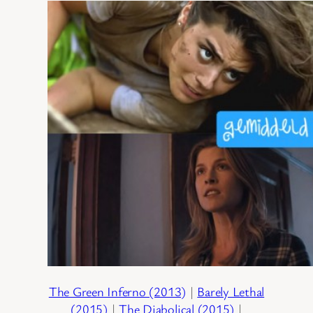
The Green Inferno (2013)
|
Barely Lethal
(2015)
|
The Diabolical (2015)
|