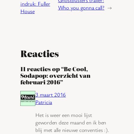
indruk: Fuller
Who you gonna call?
→
House
Reacties
11 reacties op “Be Cool,
Sodapop: overzicht van
februari 2016”
3 maart 2016
Patricia
Het is weer een mooi lijst
geworden deze maand en ik ben
blij met alle nieuwe conventies :).