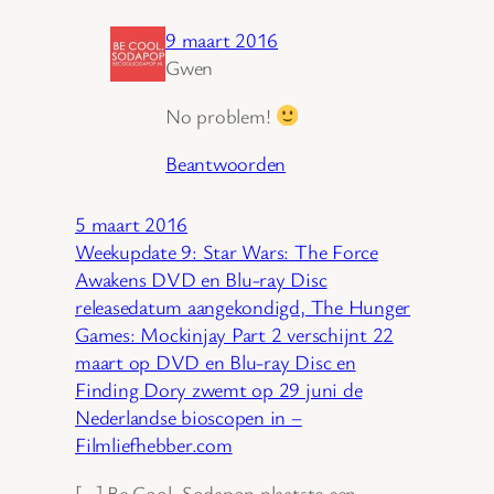
9 maart 2016
Gwen
No problem!
Beantwoorden
5 maart 2016
Weekupdate 9: Star Wars: The Force
Awakens DVD en Blu-ray Disc
releasedatum aangekondigd, The Hunger
Games: Mockinjay Part 2 verschijnt 22
maart op DVD en Blu-ray Disc en
Finding Dory zwemt op 29 juni de
Nederlandse bioscopen in –
Filmliefhebber.com
[…] Be Cool, Sodapop plaatste een