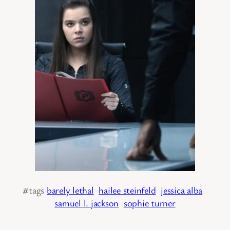
#tags
barely lethal
hailee steinfeld
jessica alba
samuel l. jackson
sophie turner