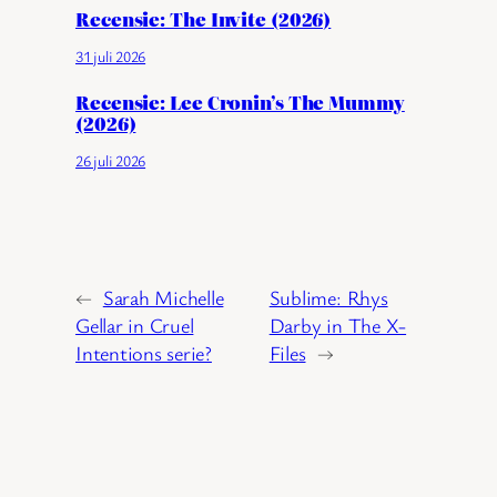
Recensie: The Invite (2026)
31 juli 2026
Recensie: Lee Cronin’s The Mummy
(2026)
26 juli 2026
←
Sarah Michelle
Sublime: Rhys
Gellar in Cruel
Darby in The X-
Intentions serie?
Files
→