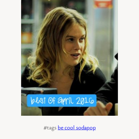
#tags
be cool sodapop