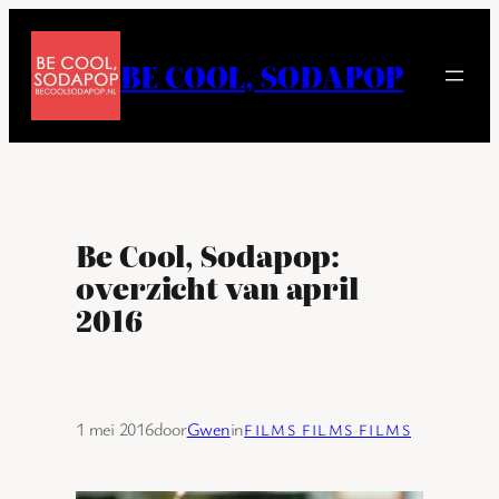
Ga
naar
BE COOL, SODAPOP
de
inhoud
Be Cool, Sodapop:
overzicht van april
2016
1 mei 2016
door
Gwen
in
FILMS FILMS FILMS