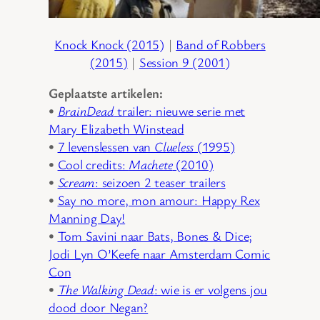
Knock Knock (2015)
|
Band of Robbers
(2015)
|
Session 9 (2001)
Geplaatste artikelen:
•
BrainDead
trailer: nieuwe serie met
Mary Elizabeth Winstead
•
7 levenslessen van
Clueless
(1995)
•
Cool credits:
Machete
(2010)
•
Scream
: seizoen 2 teaser trailers
•
Say no more, mon amour: Happy Rex
Manning Day!
•
Tom Savini naar Bats, Bones & Dice;
Jodi Lyn O’Keefe naar Amsterdam Comic
Con
•
The Walking Dead
: wie is er volgens jou
dood door Negan?