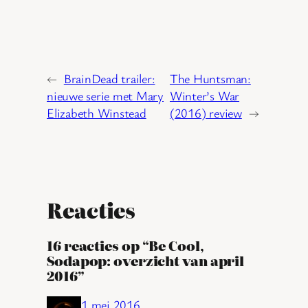
←
BrainDead trailer:
The Huntsman:
nieuwe serie met Mary
Winter’s War
Elizabeth Winstead
(2016) review
→
Reacties
16 reacties op “Be Cool,
Sodapop: overzicht van april
2016”
1 mei 2016