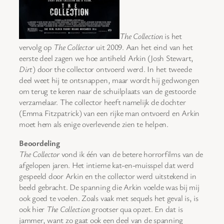
The Collection
is het
vervolg op
The Collector
uit 2009. Aan het eind van het
eerste deel zagen we hoe antiheld Arkin (Josh Stewart,
Dirt
) door the collector ontvoerd werd. In het tweede
deel weet hij te ontsnappen, maar wordt hij gedwongen
om terug te keren naar de schuilplaats van de gestoorde
verzamelaar. The collector heeft namelijk de dochter
(Emma Fitzpatrick) van een rijke man ontvoerd en Arkin
moet hem als enige overlevende zien te helpen.
Beoordeling
The Collector
vond ik één van de betere horrorfilms van de
afgelopen jaren. Het intieme kat-en-muisspel dat werd
gespeeld door Arkin en the collector werd uitstekend in
beeld gebracht. De spanning die Arkin voelde was bij mij
ook goed te voelen. Zoals vaak met sequels het geval is, is
ook hier
The Collection
grootser qua opzet. En dat is
jammer, want zo gaat ook een deel van de spanning