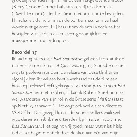
(Kerry Condon) in het huis van een rijke zakenman
(David Tennant). Het lukt Sean niet om haar te bevrijden.
Hij schakelt de hulp in van de politie, maar zijn verhaal
wordt niet geloofd. Hij besluit om de vrouw toch zelf te
bevrijden wat leidt tot een levensgevaarlijk kat-en-
muisspel met haar kidnapper.
Beoordeling
Ik had nog niets over
Bad Samaritan
gehoord totdat ik de
trailer zag toen ik naar
A Quiet Place
ging. Sindsdien is het
erg stil gebleven rondom de release van deze thriller en
eigenlijk ben ik wel een beetje verbaasd dat de film een
bioscoop release heeft gekregen. Van star power moet
Bad
Samaritan
het niet hebben, al kan ik Robert Sheehan nog
wel waarderen van zijn rol in de Britse serie
Misfits
(staat
op Netflix, aanrader!). Het oogt ook wel als een direct to
VOD film. Dat gezegd kan ik dit soort thrillers vaak wel
waarderen en heb ik me uiteindelijk prima vermaakt met
Bad Samaritan
. Het begint vrij goed, maar wat niet hielp
is dat het begin me sterk doet denken aan één van mijn