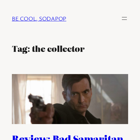
Ga
naar
BE COOL, SODAPOP
de
inhoud
Tag:
the collector
Review: Bad Samaritan