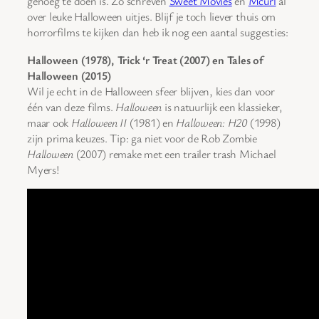
genoeg te doen is. Zo schreven
Sweet Movies
en
Mcurl
al
over leuke Halloween uitjes. Blijf je toch liever thuis om
horrorfilms te kijken dan heb ik nog een aantal suggesties:
Halloween (1978), Trick ‘r Treat (2007) en Tales of
Halloween (2015)
Wil je echt in de Halloween sfeer blijven, kies dan voor
één van deze films.
Halloween
is natuurlijk een klassieker,
maar ook
Halloween II
(1981) en
Halloween: H20
(1998)
zijn prima keuzes. Tip: ga niet voor de Rob Zombie
Halloween
(2007) remake met een trailer trash Michael
Myers!