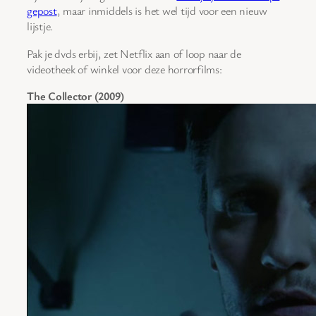
gepost
, maar inmiddels is het wel tijd voor een nieuw
lijstje.
Pak je dvds erbij, zet Netflix aan of loop naar de
videotheek of winkel voor deze horrorfilms:
The Collector (2009)