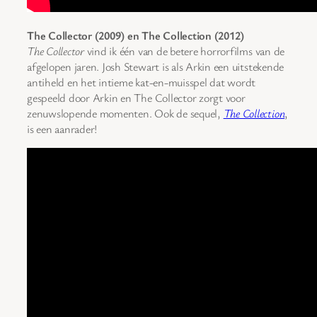
The Collector (2009) en The Collection (2012)
The Collector
vind ik één van de betere horrorfilms van de
afgelopen jaren. Josh Stewart is als Arkin een uitstekende
antiheld en het intieme kat-en-muisspel dat wordt
gespeeld door Arkin en The Collector zorgt voor
zenuwslopende momenten. Ook de sequel,
The Collection
,
is een aanrader!