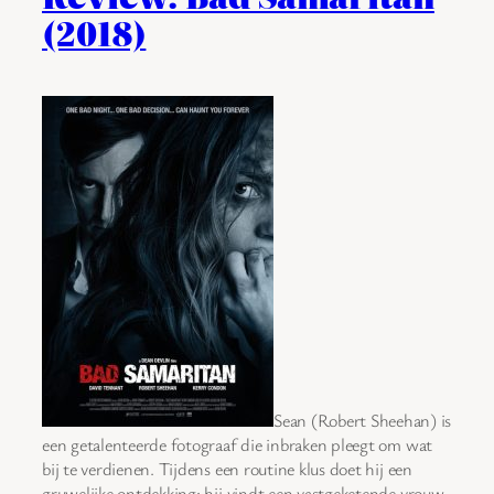
(2018)
Sean (Robert Sheehan) is
een getalenteerde fotograaf die inbraken pleegt om wat
bij te verdienen. Tijdens een routine klus doet hij een
gruwelijke ontdekking: hij vindt een vastgeketende vrouw