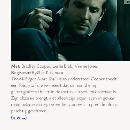
Met:
Bradley Cooper, Leslie Bibb, Vinnie Jones
Regisseur:
Ryûhei Kitamura
The Midnight Meat Train
is zo underrated! Cooper speelt
een fotograaf die vermoedt dat de man die hij
gefotografeerd heeft in de metro een seriemoordenaar is.
Zijn obsessie brengt niet alleen zijn eigen leven in gevaar,
maar ook die van zijn vriendin. Cooper is top en de film is
prachtig geschoten.
(meer…)