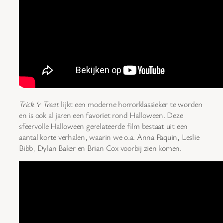
Trick ‘r Treat
lijkt een moderne horrorklassieker te worden
en is ook al jaren een favoriet rond Halloween. Deze
sfeervolle Halloween gerelateerde film bestaat uit een
aantal korte verhalen, waarin we o.a. Anna Paquin, Leslie
Bibb, Dylan Baker en Brian Cox voorbij zien komen.