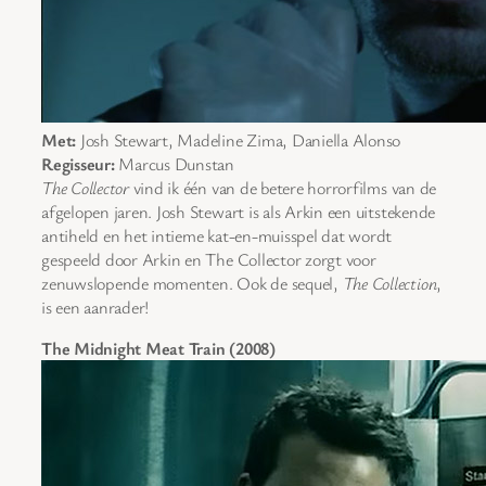
Met:
Josh Stewart, Madeline Zima, Daniella Alonso
Regisseur:
Marcus Dunstan
The Collector
vind ik één van de betere horrorfilms van de
afgelopen jaren. Josh Stewart is als Arkin een uitstekende
antiheld en het intieme kat-en-muisspel dat wordt
gespeeld door Arkin en The Collector zorgt voor
zenuwslopende momenten. Ook de sequel,
The Collection
,
is een aanrader!
The Midnight Meat Train (2008)