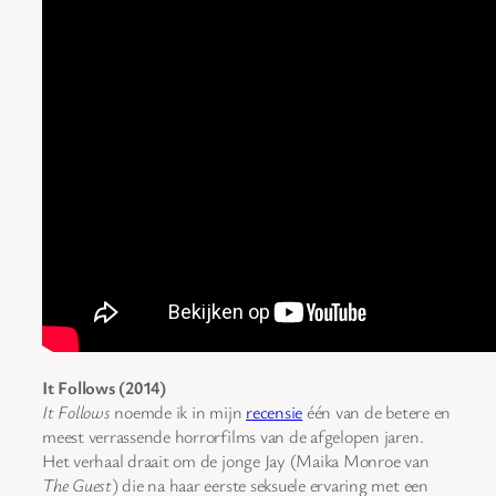
It Follows (2014)
It Follows
noemde ik in mijn
recensie
één van de betere en
meest verrassende horrorfilms van de afgelopen jaren.
Het verhaal draait om de jonge Jay (Maika Monroe van
The Guest
) die na haar eerste seksuele ervaring met een