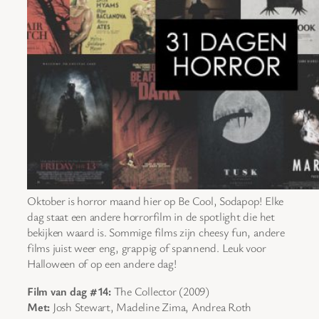
Oktober is horror maand hier op Be Cool, Sodapop! Elke
dag staat een andere horrorfilm in de spotlight die het
bekijken waard is. Sommige films zijn cheesy fun, andere
films juist weer eng, grappig of spannend. Leuk voor
Halloween of op een andere dag!
Film van dag #14:
The Collector (2009)
Met:
Josh Stewart, Madeline Zima, Andrea Roth