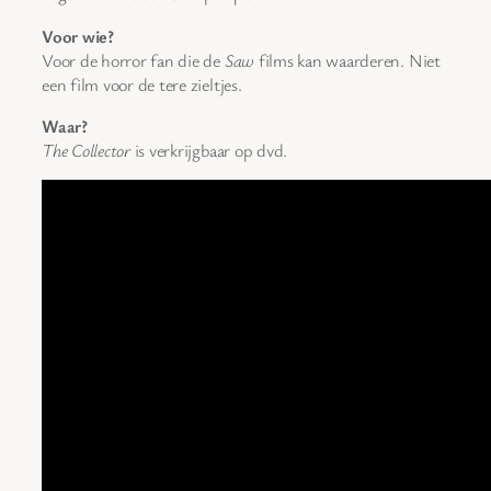
Voor wie?
Voor de horror fan die de
Saw
films kan waarderen. Niet
een film voor de tere zieltjes.
Waar?
The Collector
is verkrijgbaar op dvd.