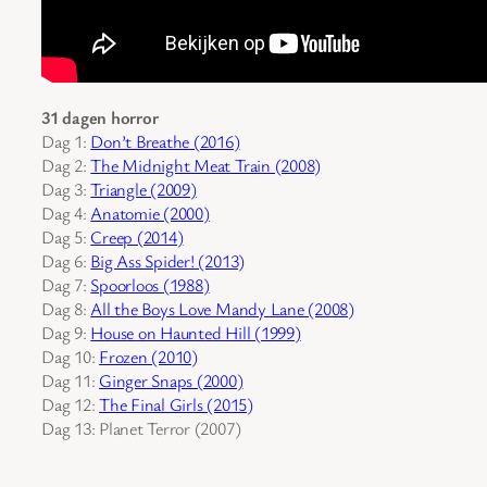
31 dagen horror
Dag 1:
Don’t Breathe (2016)
Dag 2:
The Midnight Meat Train (2008)
Dag 3:
Triangle (2009)
Dag 4:
Anatomie (2000)
Dag 5:
Creep (2014)
Dag 6:
Big Ass Spider! (2013)
Dag 7:
Spoorloos (1988)
Dag 8:
All the Boys Love Mandy Lane (2008)
Dag 9:
House on Haunted Hill (1999)
Dag 10:
Frozen (2010)
Dag 11:
Ginger Snaps (2000)
Dag 12:
The Final Girls (2015)
Dag 13: Planet Terror (2007)