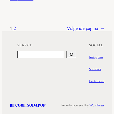
1
2
Volgende pagina
→
SEARCH
SOCIAL
Search
Instagram
Substack
Letterboxd
BE COOL, SODAPOP
Proudly powered by
WordPress