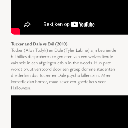
Tucker and Dale vs Evil (2010)
Tucker (Alan Tudyk) en Dale (Tyler Labine) zijn bevriende
hillbillies die proberen te genieten van een welverdiende
vakantie in een afgelegen cabin in the woods. Hun pret
wordt bruut verstoord door een groep domme studenten
die denken dat Tucker en Dale psycho killers zijn. Meer
komedie dan horror, maar zeker een goede keus voor
Halloween.