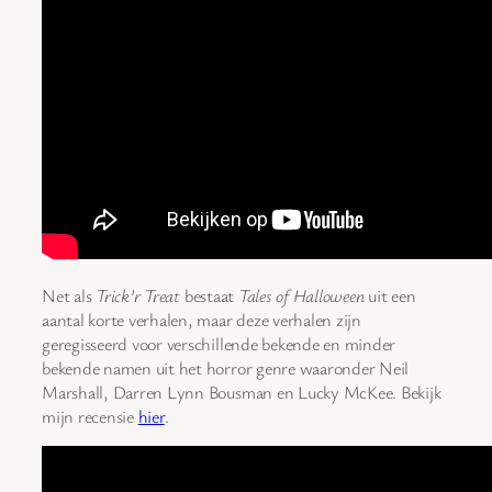
Net als
Trick’r Treat
bestaat
Tales of Halloween
uit een
aantal korte verhalen, maar deze verhalen zijn
geregisseerd voor verschillende bekende en minder
bekende namen uit het horror genre waaronder Neil
Marshall, Darren Lynn Bousman en Lucky McKee. Bekijk
mijn recensie
hier
.