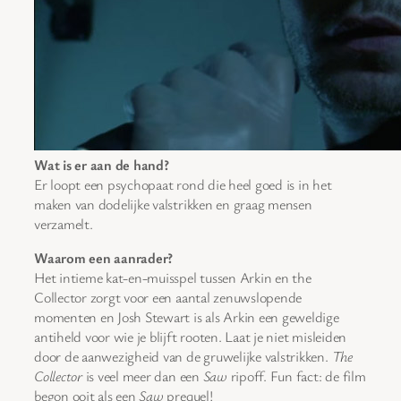
Wat is er aan de hand?
Er loopt een psychopaat rond die heel goed is in het
maken van dodelijke valstrikken en graag mensen
verzamelt.
Waarom een aanrader?
Het intieme kat-en-muisspel tussen Arkin en the
Collector zorgt voor een aantal zenuwslopende
momenten en Josh Stewart is als Arkin een geweldige
antiheld voor wie je blijft rooten. Laat je niet misleiden
door de aanwezigheid van de gruwelijke valstrikken.
The
Collector
is veel meer dan een
Saw
ripoff. Fun fact: de film
begon ooit als een
Saw
prequel!