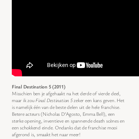
Final Destination 5 (2011)
Misschien ben je afgehaakt na het derde of vierde deel,
maar ik zou
Final Destination 5
zeker een kans geven. Het
is namelijk één van de beste delen uit de hele franchise.
Betere acteurs (Nicholas D’Agosto, Emma Bell), een
sterke opening, inventieve en spannende death scènes en
een schokkend einde. Ondanks dat de franchise mooi
afgerond is, smaakt het naar meer!