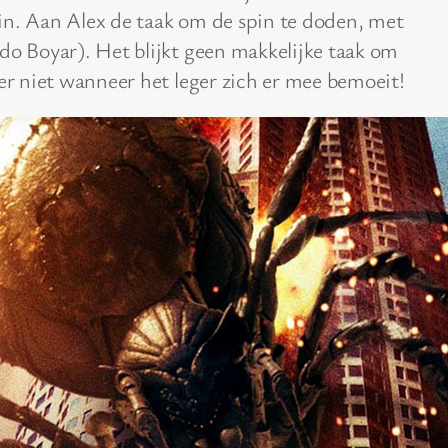
in. Aan Alex de taak om de spin te doden, met
do Boyar). Het blijkt geen makkelijke taak om
ker niet wanneer het leger zich er mee bemoeit!