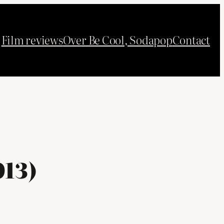
Film reviews
Over Be Cool, Sodapop
Contact
013)