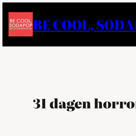
Ga
naar
BE COOL, SOD
de
inhoud
31 dagen horror