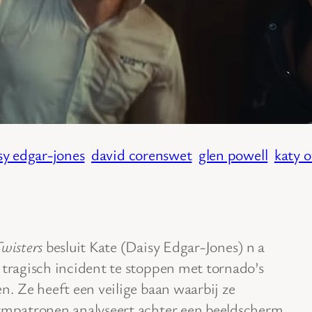
sy edgar-jones
david corenswet
glen powell
katy o
wisters
besluit Kate (Daisy Edgar-Jones) n a
 tragisch incident te stoppen met tornado’s
en. Ze heeft een veilige baan waarbij ze
rmpatronen analyseert achter een beeldscherm