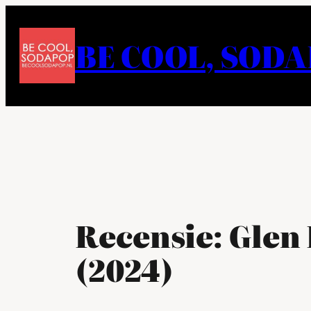
Ga
naar
BE COOL, SOD
de
inhoud
Recensie: Glen
(2024)