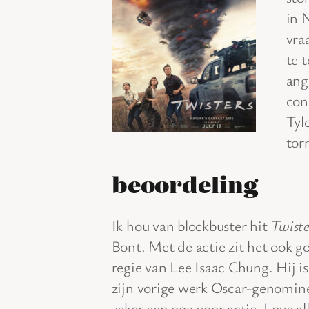
in 
vra
te 
ang
con
Tyl
torn
beoordeling
Ik hou van blockbuster hit
Twiste
Bont. Met de actie zit het ook g
regie van Lee Isaac Chung. Hij i
zijn vorige werk Oscar-genomi
zeker een oog voor actie. Love a