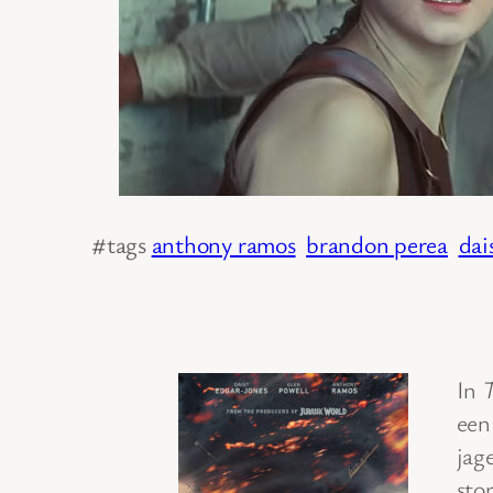
#tags
anthony ramos
brandon perea
dai
In
T
een
jag
sto