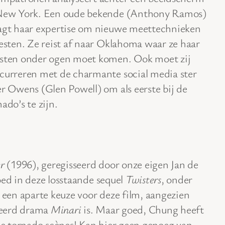
New York. Een oude bekende (Anthony Ramos)
agt haar expertise om nieuwe meettechnieken
testen. Ze reist af naar Oklahoma waar ze haar
sten onder ogen moet komen. Ook moet zij
curreren met de charmante social media ster
er Owens (Glen Powell) om als eerste bij de
ado’s te zijn.
r
(1996), geregisseerd door onze eigen Jan de
oed in deze losstaande sequel
Twisters
, onder
s een aparte keuze voor deze film, aangezien
neerd drama
Minari
is. Maar goed, Chung heeft
lle tornado scènes! Kan hier geen genoeg van