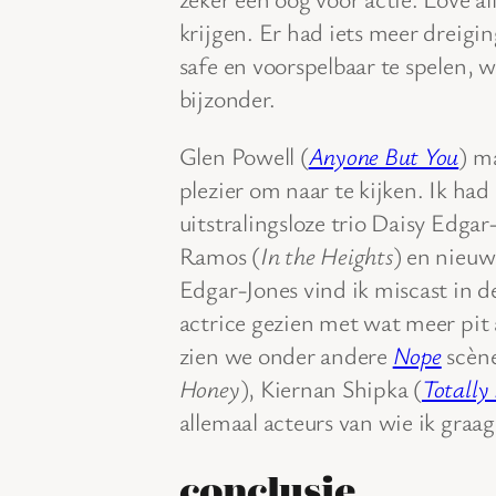
krijgen. Er had iets meer dreigin
safe en voorspelbaar te spelen, 
bijzonder.
Glen Powell (
Anyone But You
) m
plezier om naar te kijken. Ik had
uitstralingsloze trio Daisy Edgar
Ramos (
In the Heights
) en nieu
Edgar-Jones vind ik miscast in dez
actrice gezien met wat meer pit a
zien we onder andere
Nope
scène
Honey
), Kiernan Shipka (
Totally 
allemaal acteurs van wie ik graag
conclusie