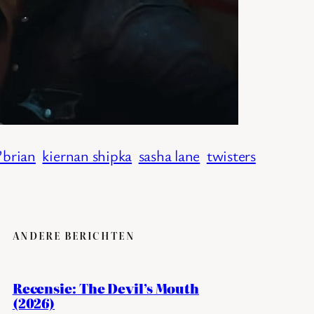
’brian
kiernan shipka
sasha lane
twisters
ANDERE BERICHTEN
Recensie: The Devil’s Mouth
(2026)