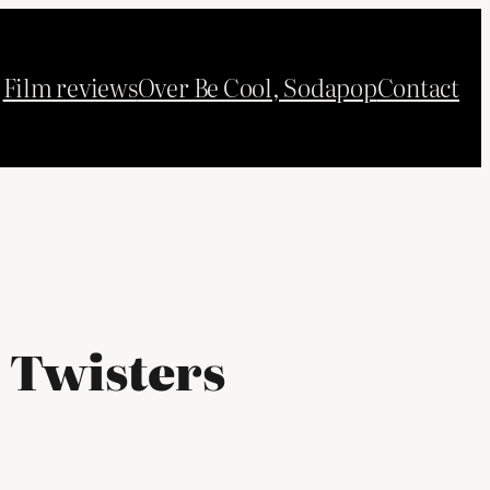
Film reviews
Over Be Cool, Sodapop
Contact
 Twisters