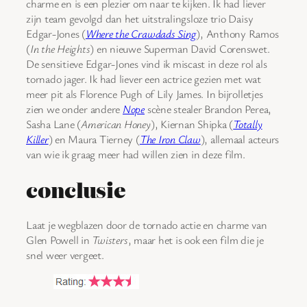
charme en is een plezier om naar te kijken. Ik had liever
zijn team gevolgd dan het uitstralingsloze trio Daisy
Edgar-Jones (
Where the Crawdads Sing
), Anthony Ramos
(
In the Heights
) en nieuwe Superman David Corenswet.
De sensitieve Edgar-Jones vind ik miscast in deze rol als
tornado jager. Ik had liever een actrice gezien met wat
meer pit als Florence Pugh of Lily James. In bijrolletjes
zien we onder andere
Nope
scène stealer Brandon Perea,
Sasha Lane (
American Honey
), Kiernan Shipka (
Totally
Killer
) en Maura Tierney (
The Iron Claw
), allemaal acteurs
van wie ik graag meer had willen zien in deze film.
conclusie
Laat je wegblazen door de tornado actie en charme van
Glen Powell in
Twisters
, maar het is ook een film die je
snel weer vergeet.