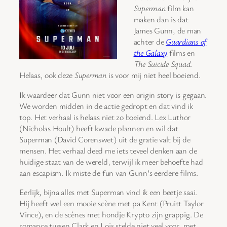
Superman
film kan
maken dan is dat
James Gunn, de man
achter de
Guardians of
the Galaxy
films en
The Suicide Squad
.
Helaas, ook deze
Superman
is voor mij niet heel boeiend.
Ik waardeer dat Gunn niet voor een origin story is gegaan.
We worden midden in de actie gedropt en dat vind ik
top. Het verhaal is helaas niet zo boeiend. Lex Luthor
(Nicholas Hoult) heeft kwade plannen en wil dat
Superman (David Corenswet) uit de gratie valt bij de
mensen. Het verhaal deed me iets teveel denken aan de
huidige staat van de wereld, terwijl ik meer behoefte had
aan escapism. Ik miste de fun van Gunn’s eerdere films.
Eerlijk, bijna alles met Superman vind ik een beetje saai.
Hij heeft wel een mooie scène met pa Kent (Pruitt Taylor
Vince), en de scènes met hondje Krypto zijn grappig. De
romance tussen Clark en Lois stelde niet veel voor, met