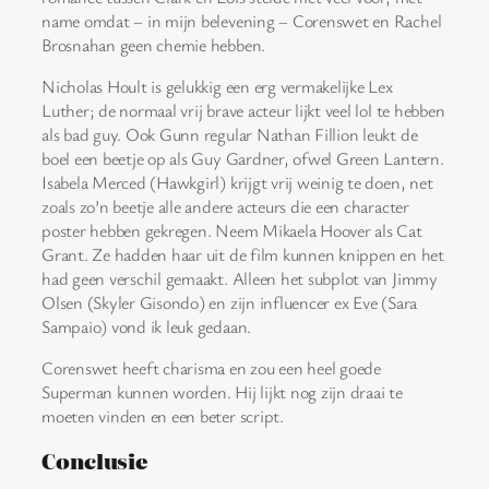
name omdat – in mijn belevening – Corenswet en Rachel
Brosnahan geen chemie hebben.
Nicholas Hoult is gelukkig een erg vermakelijke Lex
Luther; de normaal vrij brave acteur lijkt veel lol te hebben
als bad guy. Ook Gunn regular Nathan Fillion leukt de
boel een beetje op als Guy Gardner, ofwel Green Lantern.
Isabela Merced (Hawkgirl) krijgt vrij weinig te doen, net
zoals zo’n beetje alle andere acteurs die een character
poster hebben gekregen. Neem Mikaela Hoover als Cat
Grant. Ze hadden haar uit de film kunnen knippen en het
had geen verschil gemaakt. Alleen het subplot van Jimmy
Olsen (Skyler Gisondo) en zijn influencer ex Eve (Sara
Sampaio) vond ik leuk gedaan.
Corenswet heeft charisma en zou een heel goede
Superman kunnen worden. Hij lijkt nog zijn draai te
moeten vinden en een beter script.
Conclusie