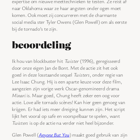
expertise om nieuwe meettechnieken te testen. Ze reist af
naar Oklahoma waar ze haar angsten onder ogen moet
komen. Ook moet zij concurreren met de charmante
social media ster Tyler Owens (Glen Powell) om als eerste
bij de tornado’s te zijn.
beoordeling
Ik hou van blockbuster hit
Twister
(1996), geregisseerd
door onze eigen Jan de Bont. Met de actie zit het ook
goed in deze losstaande sequel
Twisters
, onder regie van
Lee Isaac Chung. Hij is een aparte keuze voor deze film,
aangezien zijn vorige werk Oscar-genomineerd drama
Minari
is. Maar goed, Chung heeft zeker een oog voor
actie. Love alle tornado scènes! Kan hier geen genoeg van
krijgen. Er had iets meer dreiging kunnen zijn. Het script
lijkt het vooral op safe en voorspelbaar te spelen, want
Twisters
is op de actie na verder niet heel bijzonder.
Glen Powell (
Anyone But You
) maakt goed gebruik van zijn