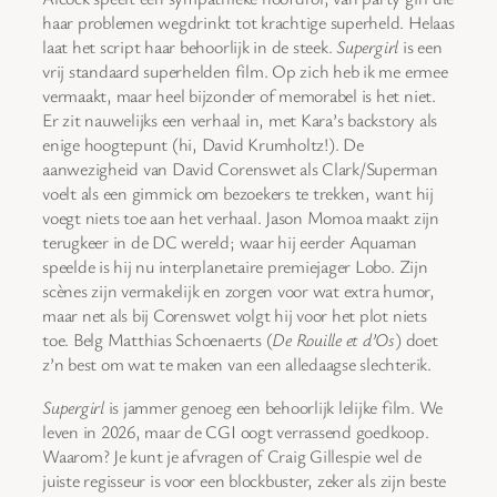
haar problemen wegdrinkt tot krachtige superheld. Helaas
laat het script haar behoorlijk in de steek.
Supergirl
is een
vrij standaard superhelden film. Op zich heb ik me ermee
vermaakt, maar heel bijzonder of memorabel is het niet.
Er zit nauwelijks een verhaal in, met Kara’s backstory als
enige hoogtepunt (hi, David Krumholtz!). De
aanwezigheid van David Corenswet als Clark/Superman
voelt als een gimmick om bezoekers te trekken, want hij
voegt niets toe aan het verhaal. Jason Momoa maakt zijn
terugkeer in de DC wereld; waar hij eerder Aquaman
speelde is hij nu interplanetaire premiejager Lobo. Zijn
scènes zijn vermakelijk en zorgen voor wat extra humor,
maar net als bij Corenswet volgt hij voor het plot niets
toe. Belg Matthias Schoenaerts (
De Rouille et d’Os
) doet
z’n best om wat te maken van een alledaagse slechterik.
Supergirl
is jammer genoeg een behoorlijk lelijke film. We
leven in 2026, maar de CGI oogt verrassend goedkoop.
Waarom? Je kunt je afvragen of Craig Gillespie wel de
juiste regisseur is voor een blockbuster, zeker als zijn beste