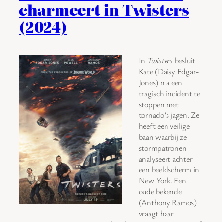
charmeert in Twisters
(2024)
In
Twisters
besluit
Kate (Daisy Edgar-
Jones) n a een
tragisch incident te
stoppen met
tornado’s jagen. Ze
heeft een veilige
baan waarbij ze
stormpatronen
analyseert achter
een beeldscherm in
New York. Een
oude bekende
(Anthony Ramos)
vraagt haar