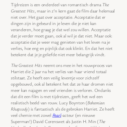
Tijdreizen is een onderdeel van romantisch drama
The
Greatest Hits
, maar in z’n kern gaat de film daar helemaal
niet over. Het gaat over acceptatie. Acceptatie dat er
dingen zijn in gebeurd in je leven die je niet kan
veranderen, hoe graag je dat wel zou willen. Acceptatie
dat je verder moet gaan, ook al wil je dat niet. Maar ook:
acceptatie dat je weer mag genieten van het leven na je
verlies, hoe eng en pijnlijk dat ook klinkt. En dat het niet
betekent dat je je geliefde niet meer belangrijk vindt.
The Greatest Hits
neemt ons mee in het rouwproces van
Harriet die 2 jaar na het verlies van haar vriend totaal
stilstaat. Ze heeft een veilig leventje voor zichzelf
opgebouwd, ook al betekent het dat ze haar dromen niet
meer kan najagen en veel vrienden is verloren. Ondanks
dat dit een film is met tijdreizen, geeft het wel een
realistisch beeld van rouw. Lucy Boynton (
Bohemian
Rhapsody
) is fantastisch als de gebroken Harriet. Ze heeft
veel chemie met zowel
Pearl
-acteur (en nieuwe
Superman!) David Corenswet als Justin H. Min (
The