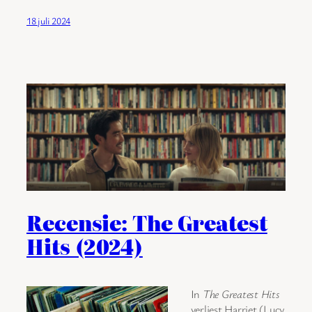
18 juli 2024
Recensie: The Greatest
Hits (2024)
In
The Greatest Hits
verliest Harriet (Lucy