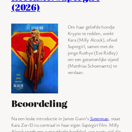
(2026)
Om haar geliefde hondje
Krypto te redden, werkt
Kara (Milly Alcock), ofwel
Supergirl, samen met de
jonge Ruthye (Eve Ridley)
om een gezamenlijke vijand
(Matthias Schoenaerts) te
verslaan.
Beoordeling
Na een leuke introductie in James Gunn’s
Superman
, staat
Kara Zor-El nu centraal in haar eigen
Supergirl
film. Milly
Alcock speelt een sympathieke hoofdrol, van party girl die