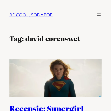
Ga
naar
BE COOL, SODAPOP
de
inhoud
Tag:
david corenswet
Recensie: Supergirl