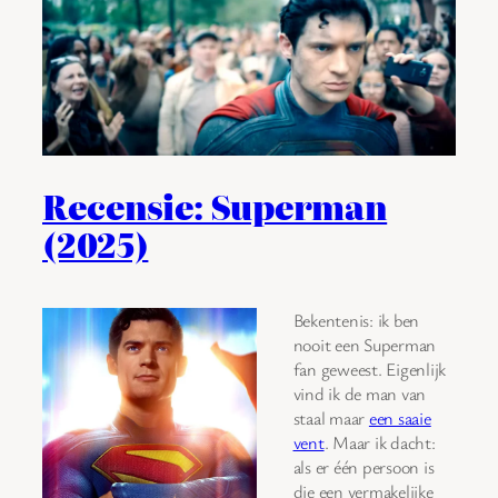
Recensie: Superman
(2025)
Bekentenis: ik ben
nooit een Superman
fan geweest. Eigenlijk
vind ik de man van
staal maar
een saaie
vent
. Maar ik dacht:
als er één persoon is
die een vermakelijke