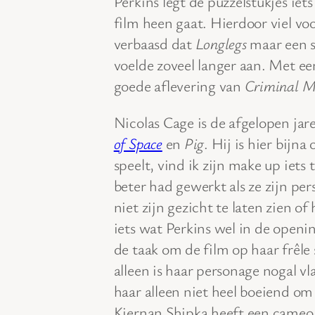
Perkins legt de puzzelstukjes iets
film heen gaat. Hierdoor viel vo
verbaasd dat
Longlegs
maar een s
voelde zoveel langer aan. Met ee
goede aflevering van
Criminal M
Nicolas Cage is de afgelopen jare
of Space
en
Pig
. Hij is hier bij
speelt, vind ik zijn make up iets
beter had gewerkt als ze zijn p
niet zijn gezicht te laten zien o
iets wat Perkins wel in de openi
de taak om de film op haar frêle
alleen is haar personage nogal vl
haar alleen niet heel boeiend om
Kiernan Shipka heeft een cameo.