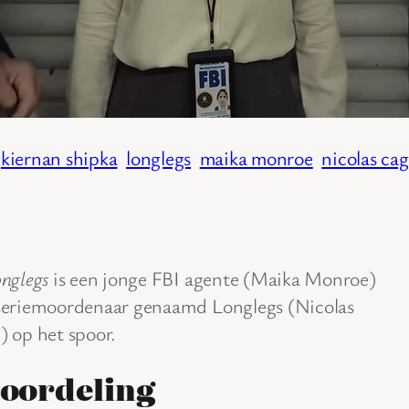
kiernan shipka
longlegs
maika monroe
nicolas ca
nglegs
is een jonge FBI agente (Maika Monroe)
seriemoordenaar genaamd Longlegs (Nicolas
) op het spoor.
oordeling