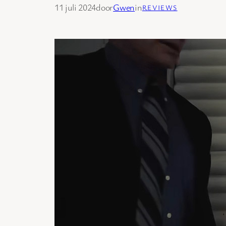
11 juli 2024
door
Gwen
in
REVIEWS