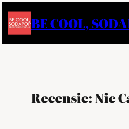
Ga
naar
BE COOL, SOD
de
inhoud
Recensie: Nic C