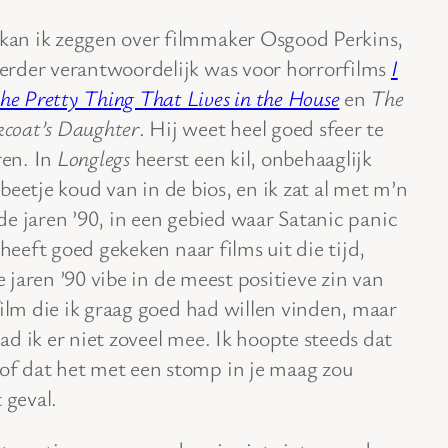
kan ik zeggen over filmmaker Osgood Perkins,
eerder verantwoordelijk was voor horrorfilms
I
he Pretty Thing That Lives in the House
en
The
kcoat’s Daughter
. Hij weet heel goed sfeer te
ren. In
Longlegs
heerst een kil, onbehaaglijk
n beetje koud van in de bios, en ik zat al met m’n
n de jaren ’90, in een gebied waar Satanic panic
 heeft goed gekeken naar films uit die tijd,
e jaren ’90 vibe in de meest positieve zin van
film die ik graag goed had willen vinden, maar
d ik er niet zoveel mee. Ik hoopte steeds dat
f dat het met een stomp in je maag zou
 geval.