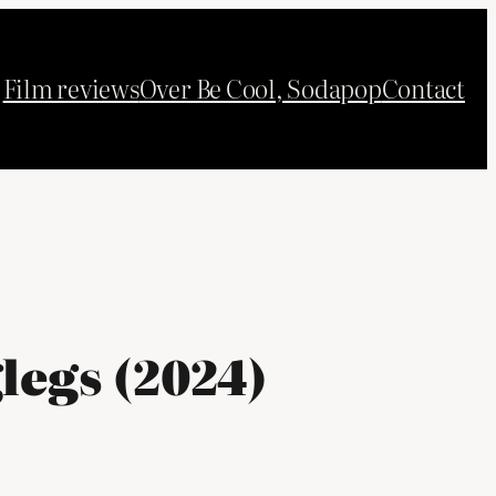
Film reviews
Over Be Cool, Sodapop
Contact
glegs (2024)