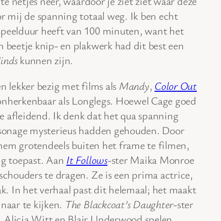
 te netjes neer, waardoor je ziet ziet waar deze
or mij de spanning totaal weg. Ik ben echt
peelduur heeft van 100 minuten, want het
n beetje knip- en plakwerk had dit best een
inds
kunnen zijn.
n lekker bezig met films als
Mandy
,
Color Out
na onherkenbaar als Longlegs. Hoewel Cage goed
 te afleidend. Ik denk dat het qua spanning
ersonage mysterieus hadden gehouden. Door
f hem grotendeels buiten het frame te filmen,
ng toepast. Aan
It Follows
-ster Maika Monroe
 schouders te dragen. Ze is een prima actrice,
ak. In het verhaal past dit helemaal; het maakt
 naar te kijken.
The Blackcoat’s Daughter
-ster
 Alicia Witt en Blair Underwood spelen