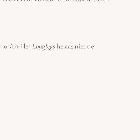
ror/thriller
Longlegs
helaas niet de