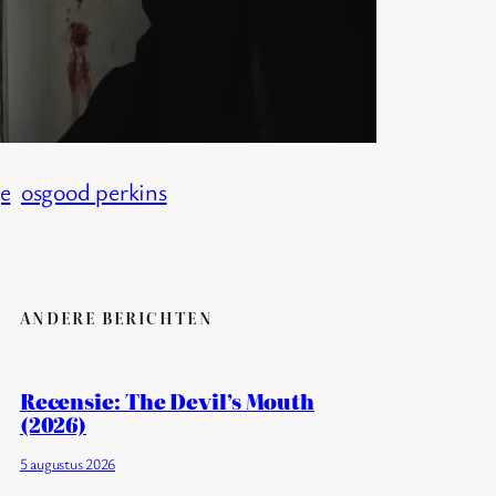
ge
osgood perkins
ANDERE BERICHTEN
Recensie: The Devil’s Mouth
(2026)
5 augustus 2026