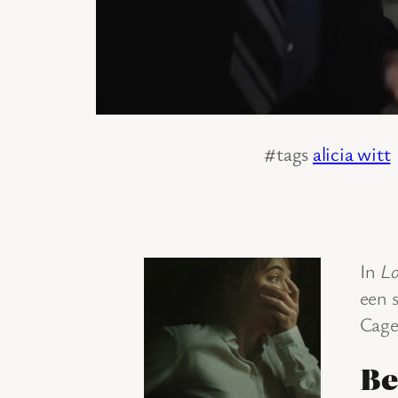
#tags
alicia witt
In
Lo
een 
Cage
Be