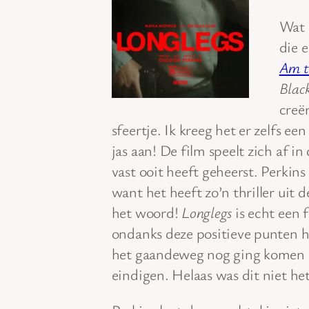
Wat 
die 
Am t
Blac
creë
sfeertje. Ik kreeg het er zelfs ee
jas aan! De film speelt zich af i
vast ooit heeft geheerst. Perkins
want het heeft zo’n thriller uit d
het woord!
Longlegs
is echt een 
ondanks deze positieve punten ha
het gaandeweg nog ging komen o
eindigen. Helaas was dit niet het