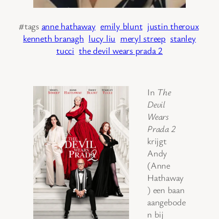
#tags
anne hathaway
emily blunt
justin theroux
kenneth branagh
lucy liu
meryl streep
stanley
tucci
the devil wears prada 2
In
The
Devil
Wears
Prada 2
krijgt
Andy
(Anne
Hathaway
) een baan
aangebode
n bij