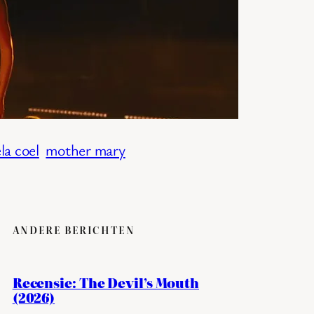
la coel
mother mary
ANDERE BERICHTEN
Recensie: The Devil’s Mouth
(2026)