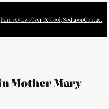
Film reviews
Over Be Cool, Sodapop
Contact
 in Mother Mary