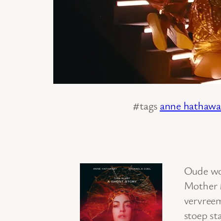
#tags
anne hathawa
Oude wo
Mother 
vervreem
stoep st