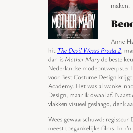
maken.
Beo
Anne Ha
hit
The Devil Wears Prada 2
, ma
dan is
Mother Mary
de beste keu
Nederlandse modeontwerpster Ir
voor Best Costume Design krijgt
Academy. Het was al wankel na
Design, maar ik dwaal af. Naast
vlakken visueel geslaagd, denk a
Wees gewaarschuwd: regisseur 
meest toegankelijke films. In z’n