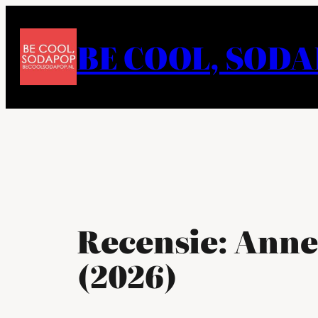
Ga
naar
BE COOL, SOD
de
inhoud
Recensie: Anne
(2026)