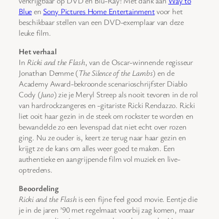
verkrijgbaar op DVD en Blu-Ray! Met dank aan
Way to
Blue
en
Sony Pictures Home Entertainment
voor het
beschikbaar stellen van een DVD-exemplaar van deze
leuke film.
Het verhaal
In
Ricki and the Flash
, van de Oscar-winnende regisseur
Jonathan Demme (
The Silence of the Lambs
) en de
Academy Award-bekroonde scenarioschrijfster Diablo
Cody (
Juno
) zie je Meryl Streep als nooit tevoren in de rol
van hardrockzangeres en -gitariste Ricki Rendazzo. Ricki
liet ooit haar gezin in de steek om rockster te worden en
bewandelde zo een levenspad dat niet echt over rozen
ging. Nu ze ouder is, keert ze terug naar haar gezin en
krijgt ze de kans om alles weer goed te maken. Een
authentieke en aangrijpende film vol muziek en live-
optredens.
Beoordeling
Ricki and the Flash
is een fijne feel good movie. Eentje die
je in de jaren ’90 met regelmaat voorbij zag komen, maar