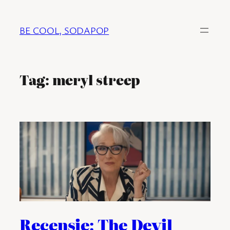
Ga
naar
BE COOL, SODAPOP
de
inhoud
Tag:
meryl streep
Recensie: The Devil