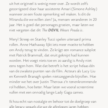
uit het origineel is weinig meer over. Ze wordt zelfs
gecorrigeerd door haar assistente Amari (Simone Ashley)
wanneer ze een foute opmerking wil maken. Is dit de
Miranda die we willen zien? Ja, mensen veranderen in 20
jaar. Het is goed dat personages groeien, maar laten we
niet vergeten dat dit
The
DEVIL
Wears Prada is
.
Meryl Streep en Stanley Tucci spelen uiteraard prima
rollen. Anne Hathaway lijkt iets meer moeite te hebben
om Andy terug te vinden. Ze krijgt een romance subplot
met Patrick Brammall, dat eruit geknipt had kunnen
worden. Het voegt niets toe en zo aardig is Andy niet
eens tegen hem. Wat dat betreft is het script helaas één
van de zwakste punten van de film. Acteurs als Lucy Liu
en Kenneth Branagh spelen nietszeggende bijrollen. Hoe
minder we het over Justin Theroux z’n tenenkrommende
rol hebben, hoe beter. Maar laten we vooral screentime
vullen met een onnodig lange Lady Gaga cameo.
Ik hou echt van nostalgie en behoor tot de doelgroep van
alle legacy sequels die we de afgelopen jaren hebben