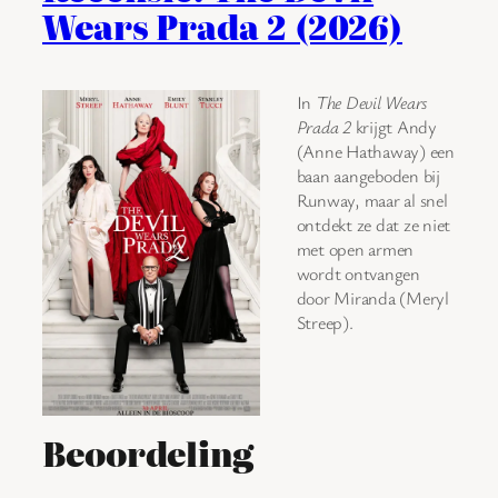
Wears Prada 2 (2026)
In
The Devil Wears
Prada 2
krijgt Andy
(Anne Hathaway) een
baan aangeboden bij
Runway, maar al snel
ontdekt ze dat ze niet
met open armen
wordt ontvangen
door Miranda (Meryl
Streep).
Beoordeling