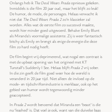
Onlangs heb ik
The Devil Wears Prada
opnieuw gekeken.
Inmiddels is die film 20 jaar oud, maar het blijft zo leuk!
De humor, de mode, de personages. Helaas verwacht ik
niet dat
The Devil Wears Prada 2
zo’n klassieker zal
worden. Alles wat de eerste film zo succesvol maakte,
wordt hier minder goed uitgevoerd. Behalve Emily Blunt
als Miranda’s voormalige assistente. Zij is weer fantastisch
bitchy als Emily en brengt als enige de energie die deze
film zo hard nodig heeft.
De film begint vrij deprimerend, wat nogal een contrast is
met de upbeat opening van het origineel met KT
Tunstall’s Suddenly I See. Helaas blijft
Prada 2
vrij sober.
In die zin geeft de film goed weer hoe de wereld is
veranderd in 20 jaar tijd. Niet alleen de invloed op de
mode- en tijdschriftenindustrie is merkbaar, ook op het
gebied van humor wordt tegenwoordig minder
geaccepteerd.
In
Prada 2
wordt benoemd dat Miranda een ‘beast’ is die
nu ‘leashed’ is. Dat voel je ook, want van die duivelse baas