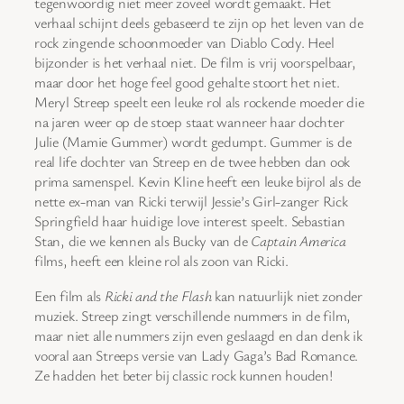
tegenwoordig niet meer zoveel wordt gemaakt. Het
verhaal schijnt deels gebaseerd te zijn op het leven van de
rock zingende schoonmoeder van Diablo Cody. Heel
bijzonder is het verhaal niet. De film is vrij voorspelbaar,
maar door het hoge feel good gehalte stoort het niet.
Meryl Streep speelt een leuke rol als rockende moeder die
na jaren weer op de stoep staat wanneer haar dochter
Julie (Mamie Gummer) wordt gedumpt. Gummer is de
real life dochter van Streep en de twee hebben dan ook
prima samenspel. Kevin Kline heeft een leuke bijrol als de
nette ex-man van Ricki terwijl Jessie’s Girl-zanger Rick
Springfield haar huidige love interest speelt. Sebastian
Stan, die we kennen als Bucky van de
Captain America
films, heeft een kleine rol als zoon van Ricki.
Een film als
Ricki and the Flash
kan natuurlijk niet zonder
muziek. Streep zingt verschillende nummers in de film,
maar niet alle nummers zijn even geslaagd en dan denk ik
vooral aan Streeps versie van Lady Gaga’s Bad Romance.
Ze hadden het beter bij classic rock kunnen houden!