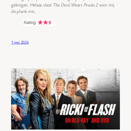
gekregen. Helaas slaat
The Devil Wears Prada 2
voor mij
de plank mis.
1 mei 2026