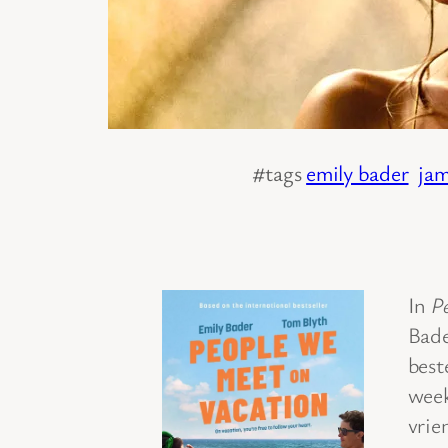
#tags
emily bader
jam
In
P
Bade
best
week
vrie