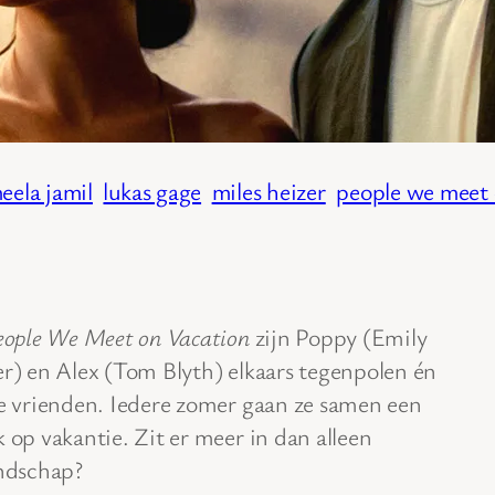
eela jamil
lukas gage
miles heizer
people we meet 
eople We Meet on Vacation
zijn Poppy (Emily
r) en Alex (Tom Blyth) elkaars tegenpolen én
e vrienden. Iedere zomer gaan ze samen een
 op vakantie. Zit er meer in dan alleen
ndschap?