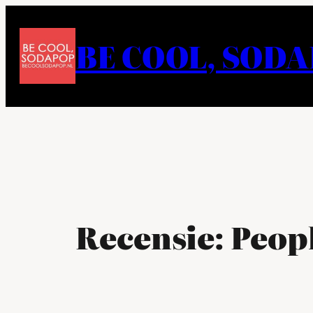
Ga
naar
BE COOL, SOD
de
inhoud
Recensie: Peop