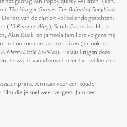
t het gedrag van Poppy quirky wil laten lijken.
 uit
The Hunger Games: The Ballad of Songbirds
 De rest van de cast zit vol bekende gezichten:
er (
13 Reasons Why
), Sarah Catherine Hook
n, Alan Ruck, en Jameela Jamil die volgens mij
om in hun romcoms op te duiken (zie ook het
n
A Merry Little Ex-Mas
). Helaas krijgen deze
oen, terwijl ik van allemaal meer had willen zien
acation
prima vermaak voor een koude
 film die je snel weer vergeet. Jammer.