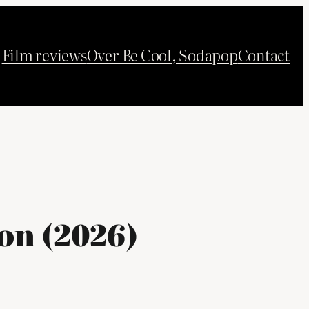
Film reviews
Over Be Cool, Sodapop
Contact
on (2026)