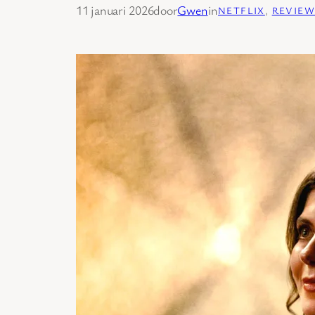
11 januari 2026
door
Gwen
in
NETFLIX
, 
REVIEW