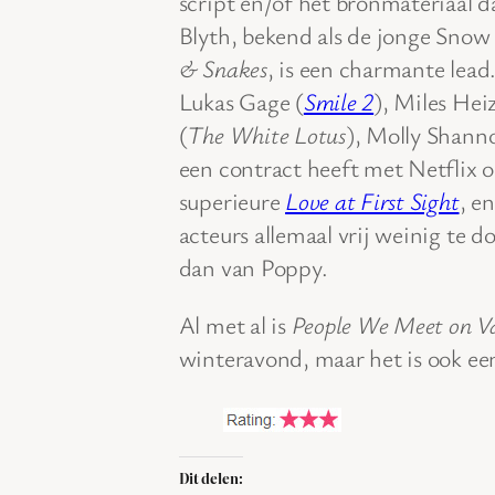
script en/of het bronmateriaal da
Blyth, bekend als de jonge Snow
& Snakes
, is een charmante lead.
Lukas Gage (
Smile 2
), Miles Heiz
(
The White Lotus
), Molly Shanno
een contract heeft met Netflix 
superieure
Love at First Sight
, e
acteurs allemaal vrij weinig te d
dan van Poppy.
Al met al is
People We Meet on V
winteravond, maar het is ook een
Dit delen: