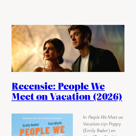
Recensie: People We
Meet on Vacation (2026)
In
People We Meet on
Vacation
zijn Poppy
(Emily Bader) en