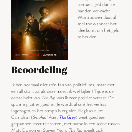
contant geld dan ze
hadden verwacht.
Wantrouwen slaat al
snel toe wanneer het
idee komt om het geld
te houden.
Beoordeling
Ik ben normaal niet zo’n fan van politiefilms, maar met
een all star cast als deze moest ik wel kijken! Tijdens de
eerste helft van
The Rip
was ik zeer positief verrast. De
spanning zit er goed in. Je wordt al snel het verhaal
ingezogen en het tempo is erg vlot. Regisseur Joe
Carnahan (
Smokin’ Aces
,
The Grey
) weet goed een
gespannen sfeer te creëren, met name in een scène tussen
Matt Damon en Steven Yeun.
The Rip
speelt zich