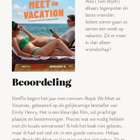
Alex (Tom Blyth)
elkaars tegenpolen én
beste vrienden.
Iedere zomer gaan ze
samen een week op
vakantie. Zit er meer
in dan alleen
vriendschap?
Beoordeling
Netflix begint het jaar met romcom
People We Meet on
Vacation
, gebaseerd op de gelijknamige bestseller van
Emily Henry. Het is een kleurrijke film, vol prachtige
plaatjes en bestemmingen. Precies wat we nodig hebben
met dit koude winterweer! Ik heb het boek niet gelezen,
maar ik had wel veel zin in een goede romcom. Helaas
stelt
People We Meet on Vacation
op dat vlak teleur. Zit er