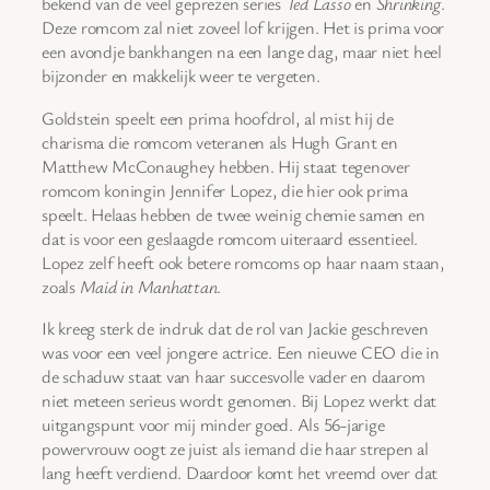
bekend van de veel geprezen series
Ted Lasso
en
Shrinking
.
Deze romcom zal niet zoveel lof krijgen. Het is prima voor
een avondje bankhangen na een lange dag, maar niet heel
bijzonder en makkelijk weer te vergeten.
Goldstein speelt een prima hoofdrol, al mist hij de
charisma die romcom veteranen als Hugh Grant en
Matthew McConaughey hebben. Hij staat tegenover
romcom koningin Jennifer Lopez, die hier ook prima
speelt. Helaas hebben de twee weinig chemie samen en
dat is voor een geslaagde romcom uiteraard essentieel.
Lopez zelf heeft ook betere romcoms op haar naam staan,
zoals
Maid in Manhattan
.
Ik kreeg sterk de indruk dat de rol van Jackie geschreven
was voor een veel jongere actrice. Een nieuwe CEO die in
de schaduw staat van haar succesvolle vader en daarom
niet meteen serieus wordt genomen. Bij Lopez werkt dat
uitgangspunt voor mij minder goed. Als 56-jarige
powervrouw oogt ze juist als iemand die haar strepen al
lang heeft verdiend. Daardoor komt het vreemd over dat