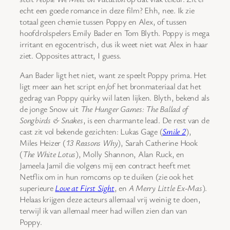
echt een goede romance in deze film? Ehh, nee. Ik zie
totaal geen chemie tussen Poppy en Alex, of tussen
hoofdrolspelers Emily Bader en Tom Blyth. Poppy is mega
irritant en egocentrisch, dus ik weet niet wat Alex in haar
ziet. Opposites attract, I guess.
Aan Bader ligt het niet, want ze speelt Poppy prima. Het
ligt meer aan het script en/of het bronmateriaal dat het
gedrag van Poppy quirky wil laten lijken. Blyth, bekend als
de jonge Snow uit
The Hunger Games: The Ballad of
Songbirds & Snakes
, is een charmante lead. De rest van de
cast zit vol bekende gezichten: Lukas Gage (
Smile 2
),
Miles Heizer (
13 Reasons Why
), Sarah Catherine Hook
(
The White Lotus
), Molly Shannon, Alan Ruck, en
Jameela Jamil die volgens mij een contract heeft met
Netflix om in hun romcoms op te duiken (zie ook het
superieure
Love at First Sight
, en
A Merry Little Ex-Mas
).
Helaas krijgen deze acteurs allemaal vrij weinig te doen,
terwijl ik van allemaal meer had willen zien dan van
Poppy.