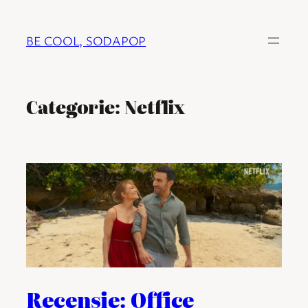
Ga
naar
BE COOL, SODAPOP
de
inhoud
Categorie:
Netflix
Recensie: Office