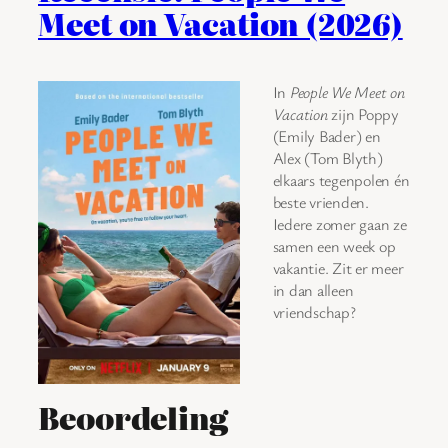
Meet on Vacation (2026)
In
People We Meet on
Vacation
zijn Poppy
(Emily Bader) en
Alex (Tom Blyth)
elkaars tegenpolen én
beste vrienden.
Iedere zomer gaan ze
samen een week op
vakantie. Zit er meer
in dan alleen
vriendschap?
Beoordeling