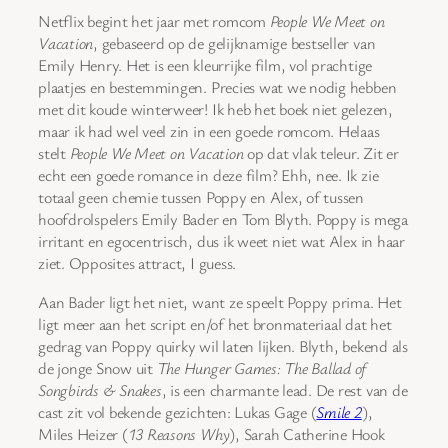
Netflix begint het jaar met romcom
People We Meet on
Vacation
, gebaseerd op de gelijknamige bestseller van
Emily Henry. Het is een kleurrijke film, vol prachtige
plaatjes en bestemmingen. Precies wat we nodig hebben
met dit koude winterweer! Ik heb het boek niet gelezen,
maar ik had wel veel zin in een goede romcom. Helaas
stelt
People We Meet on Vacation
op dat vlak teleur. Zit er
echt een goede romance in deze film? Ehh, nee. Ik zie
totaal geen chemie tussen Poppy en Alex, of tussen
hoofdrolspelers Emily Bader en Tom Blyth. Poppy is mega
irritant en egocentrisch, dus ik weet niet wat Alex in haar
ziet. Opposites attract, I guess.
Aan Bader ligt het niet, want ze speelt Poppy prima. Het
ligt meer aan het script en/of het bronmateriaal dat het
gedrag van Poppy quirky wil laten lijken. Blyth, bekend als
de jonge Snow uit
The Hunger Games: The Ballad of
Songbirds & Snakes
, is een charmante lead. De rest van de
cast zit vol bekende gezichten: Lukas Gage (
Smile 2
),
Miles Heizer (
13 Reasons Why
), Sarah Catherine Hook