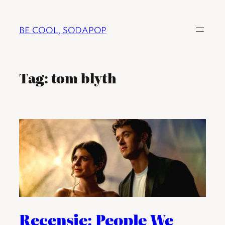
Ga
naar
BE COOL, SODAPOP
de
inhoud
Tag:
tom blyth
Recensie: People We