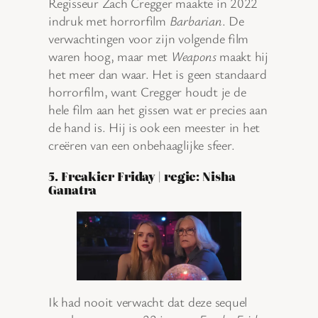
Regisseur Zach Cregger maakte in 2022
indruk met horrorfilm
Barbarian
. De
verwachtingen voor zijn volgende film
waren hoog, maar met
Weapons
maakt hij
het meer dan waar. Het is geen standaard
horrorfilm, want Cregger houdt je de
hele film aan het gissen wat er precies aan
de hand is. Hij is ook een meester in het
creëren van een onbehaaglijke sfeer.
5. Freakier Friday | regie: Nisha
Ganatra
Ik had nooit verwacht dat deze sequel