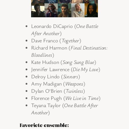
Leonardo DiCaprio (
One Battle
After Another
)
Dave Franco (
Together
)
Richard Harmon (
Final Destination:
Bloodlines
)
Kate Hudson (
Song Sung Blue
)
Jennifer Lawrence (
Die My Love
)
Delroy Lindo (
Sinners
)
Amy Madigan (
Weapons
)
Dylan O’Brien (
Twinless
)
Florence Pugh (
We Live in Time
)
Teyana Taylor (
One Battle After
Another
)
Favoriete ensemble: