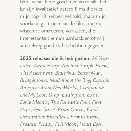
films waar ik me goed mee vermaakt heb.
Er zijn kwalitatief betere films die niet
mijn top 10 hebben gehaald, maar mijn
voorkeur gaat uit naar de films die mij
wisten te ontroeren, verrassen, die
interessante thema’s aanhaalden of mij
simpelweg goede vibes hebben gegeven.
2025 releases die ik heb gezien:
28 Years
Later
,
Anniversary
,
Another Simple Favor
,
The Assessment
,
Ballerina
,
Better Man
,
Bridget Jones: Mad About the Boy
,
Captain
America: Brave New World
,
Companion
,
Die My Love
,
Drop
,
Eddington
,
Eden
,
Eenie Meanie
,
The Fantastic Four: First
Steps
,
Fear Street: Prom Queen
,
Final
Destination: Bloodlines
,
Frankenstein
,
Freakier Friday
,
Full Moon
,
Heart Eyes
,
Him
,
Holland
,
I Know What You Did Last