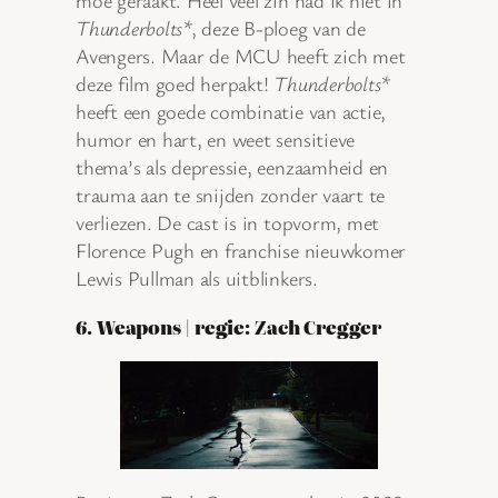
Thunderbolts*
, deze B-ploeg van de
Avengers. Maar de MCU heeft zich met
deze film goed herpakt!
Thunderbolts*
heeft een goede combinatie van actie,
humor en hart, en weet sensitieve
thema’s als depressie, eenzaamheid en
trauma aan te snijden zonder vaart te
verliezen. De cast is in topvorm, met
Florence Pugh en franchise nieuwkomer
Lewis Pullman als uitblinkers.
6. Weapons | regie: Zach Cregger