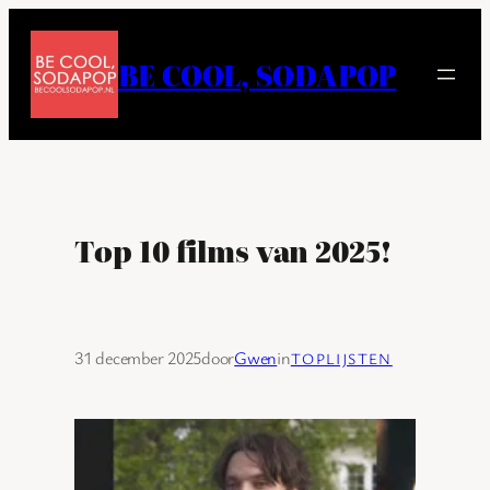
Ga
naar
BE COOL, SODAPOP
de
inhoud
Top 10 films van 2025!
31 december 2025
door
Gwen
in
TOPLIJSTEN