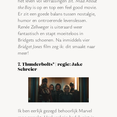
het leven vol verrassingen zit.
Mad About
the Boy
is op en top een feel good movie.
Er zit een goede balans tussen nostalgie,
humor en ontroerende levenslessen.
Renée Zellweger is uiteraard weer
fantastisch en stapt moeiteloos in
Bridgets schoenen. Na inmiddels vier
Bridget Jones
film zeg ik: dit smaakt naar
meer!
7. Thunderbolts* | regie: Jake
Schreier
Ik ben eerlijk gezegd behoorlijk Marvel
moe geraakt. Heel veel zin had ik niet in