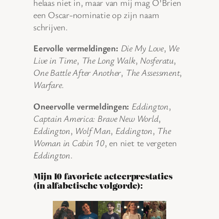
helaas niet in, maar van mij mag O’Brien
een Oscar-nominatie op zijn naam
schrijven.
Eervolle vermeldingen:
Die My Love
,
We
Live in Time
,
The Long Walk
,
Nosferatu
,
One Battle After Another
,
The Assessment
,
Warfare
.
Oneervolle vermeldingen:
Eddington
,
Captain America: Brave New World
,
Eddington
,
Wolf Man
,
Eddington
,
The
Woman in Cabin 10
, en niet te vergeten
Eddington
.
Mijn 10 favoriete acteerprestaties
(in alfabetische volgorde):