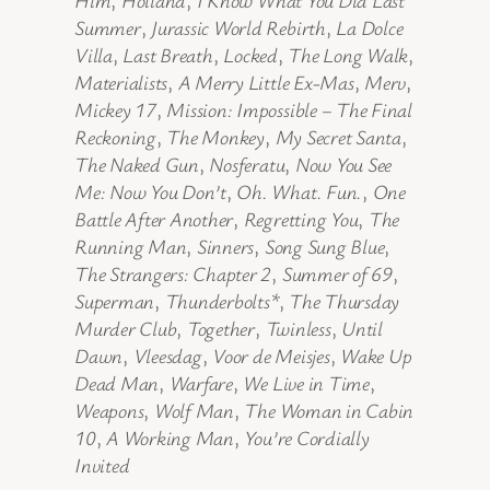
Summer
,
Jurassic World Rebirth
,
La Dolce
Villa
,
Last Breath
,
Locked
,
The Long Walk
,
Materialists
,
A Merry Little Ex-Mas
,
Merv
,
Mickey 17
,
Mission: Impossible – The Final
Reckoning
,
The Monkey
,
My Secret Santa
,
The Naked Gun
,
Nosferatu
,
Now You See
Me: Now You Don’t
,
Oh. What. Fun.
,
One
Battle After Another
,
Regretting You
,
The
Running Man
,
Sinners
,
Song Sung Blue
,
The Strangers: Chapter 2
,
Summer of 69
,
Superman
,
Thunderbolts*
,
The Thursday
Murder Club
,
Together
,
Twinless
,
Until
Dawn
,
Vleesdag
,
Voor de Meisjes
,
Wake Up
Dead Man
,
Warfare
,
We Live in Time
,
Weapons
,
Wolf Man
,
The Woman in Cabin
10
,
A Working Man
,
You’re Cordially
Invited