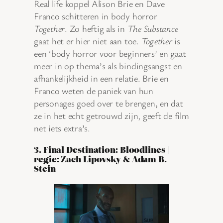
Real life koppel Alison Brie en Dave
Franco schitteren in body horror
Together
. Zo heftig als in
The Substance
gaat het er hier niet aan toe.
Together
is
een ‘body horror voor beginners’ en gaat
meer in op thema’s als bindingsangst en
afhankelijkheid in een relatie. Brie en
Franco weten de paniek van hun
personages goed over te brengen, en dat
ze in het echt getrouwd zijn, geeft de film
net iets extra’s.
3. Final Destination: Bloodlines |
regie: Zach Lipovsky & Adam B.
Stein