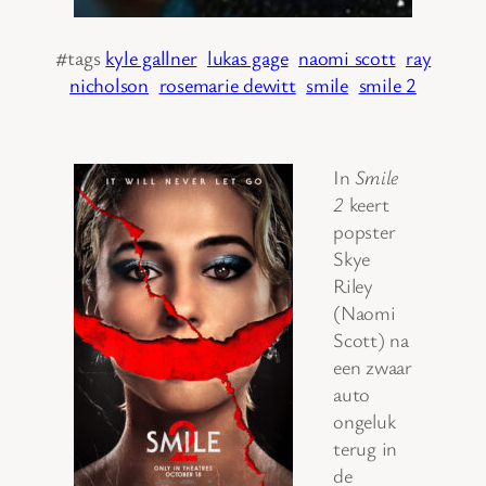
#tags
kyle gallner
lukas gage
naomi scott
ray
nicholson
rosemarie dewitt
smile
smile 2
In
Smile
2
keert
popster
Skye
Riley
(Naomi
Scott) na
een zwaar
auto
ongeluk
terug in
de