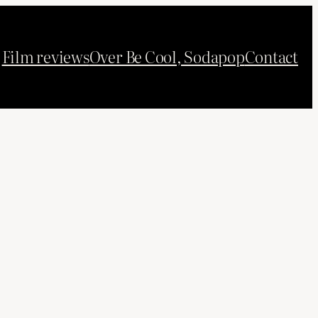
Film reviews
Over Be Cool, Sodapop
Contact