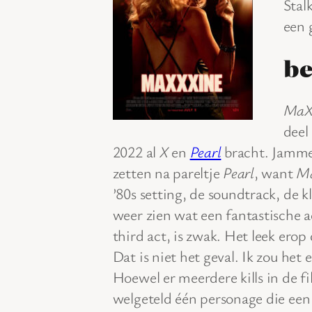
Stal
een 
be
MaX
deel
2022 al
X
en
Pearl
bracht. Jammer
zetten na pareltje
Pearl
, want
M
’80s setting, de soundtrack, de k
weer zien wat een fantastische a
third act, is zwak. Het leek erop
Dat is niet het geval. Ik zou het 
Hoewel er meerdere kills in de fil
welgeteld één personage die een e