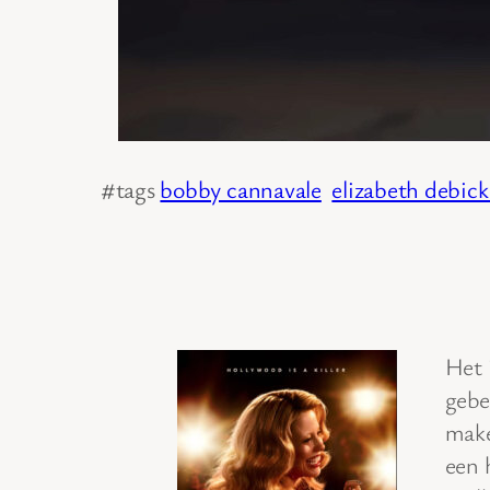
#tags
bobby cannavale
elizabeth debick
Het 
gebe
make
een 