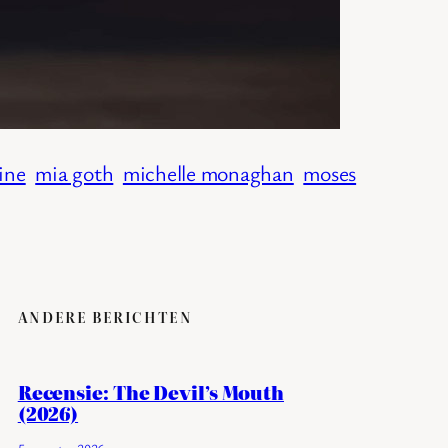
ine
mia goth
michelle monaghan
moses
ANDERE BERICHTEN
Recensie: The Devil’s Mouth
(2026)