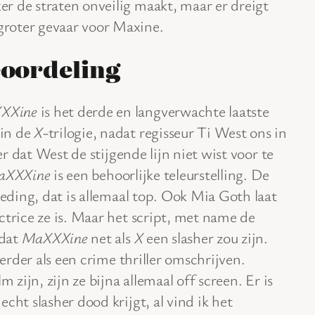
ker de straten onveilig maakt, maar er dreigt
groter gevaar voor Maxine.
oordeling
XXine
is het derde en langverwachte laatste
 in de
X
-trilogie, nadat regisseur Ti West ons in
 dat West de stijgende lijn niet wist voor te
aXXXine
is een behoorlijke teleurstelling. De
leding, dat is allemaal top. Ook Mia Goth laat
ctrice ze is. Maar het script, met name de
 dat
MaXXXine
net als
X
een slasher zou zijn.
eerder als een crime thriller omschrijven.
m zijn, zijn ze bijna allemaal off screen. Er is
cht slasher dood krijgt, al vind ik het