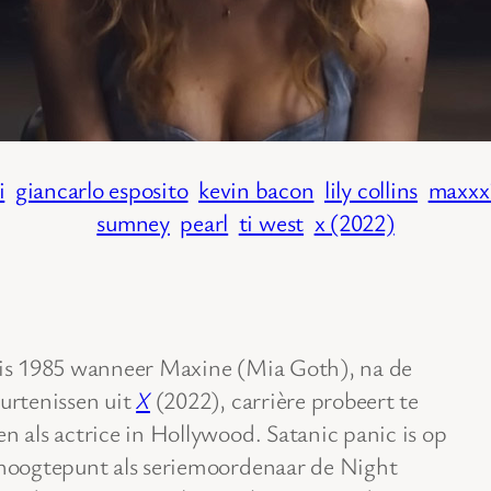
i
giancarlo esposito
kevin bacon
lily collins
maxxx
sumney
pearl
ti west
x (2022)
is 1985 wanneer Maxine (Mia Goth), na de
urtenissen uit
X
(2022), carrière probeert te
n als actrice in Hollywood. Satanic panic is op
hoogtepunt als seriemoordenaar de Night