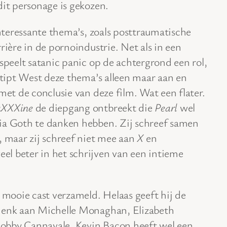
dit personage is gekozen.
teressante thema’s, zoals posttraumatische
rière in de pornoindustrie. Net als in een
 speelt satanic panic op de achtergrond een rol,
 stipt West deze thema’s alleen maar aan en
met de conclusie van deze film. Wat een flater.
XXXine
de diepgang ontbreekt die
Pearl
wel
a Goth te danken hebben. Zij schreef samen
, maar zij schreef niet mee aan
X
en
eel beter in het schrijven van een intieme
n mooie cast verzameld. Helaas geeft hij de
 denk aan Michelle Monaghan, Elizabeth
 Bobby Cannavale. Kevin Bacon heeft wel een