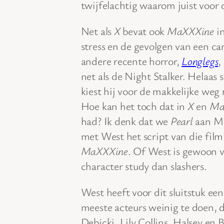
twijfelachtig waarom juist voor 
Net als
X
bevat ook
MaXXXine
in
stress en de gevolgen van een car
andere recente horror,
Longlegs
,
net als de Night Stalker. Helaas
kiest hij voor de makkelijke weg 
Hoe kan het toch dat in
X
en
Ma
had? Ik denk dat we
Pearl
aan Mi
met West het script van die film
MaXXXine
. Of West is gewoon v
character study dan slashers.
West heeft voor dit sluitstuk ee
meeste acteurs weinig te doen,
Debicki, Lily Collins, Halsey en