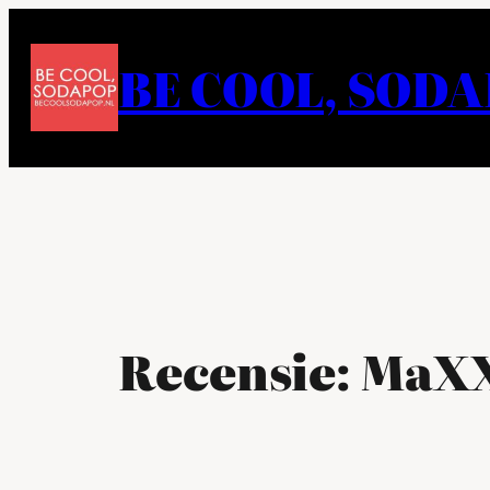
Ga
naar
BE COOL, SOD
de
inhoud
Recensie: MaX