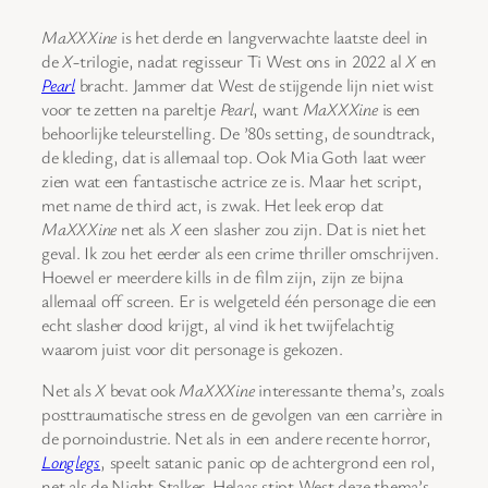
MaXXXine
is het derde en langverwachte laatste deel in
de
X
-trilogie, nadat regisseur Ti West ons in 2022 al
X
en
Pearl
bracht. Jammer dat West de stijgende lijn niet wist
voor te zetten na pareltje
Pearl
, want
MaXXXine
is een
behoorlijke teleurstelling. De ’80s setting, de soundtrack,
de kleding, dat is allemaal top. Ook Mia Goth laat weer
zien wat een fantastische actrice ze is. Maar het script,
met name de third act, is zwak. Het leek erop dat
MaXXXine
net als
X
een slasher zou zijn. Dat is niet het
geval. Ik zou het eerder als een crime thriller omschrijven.
Hoewel er meerdere kills in de film zijn, zijn ze bijna
allemaal off screen. Er is welgeteld één personage die een
echt slasher dood krijgt, al vind ik het twijfelachtig
waarom juist voor dit personage is gekozen.
Net als
X
bevat ook
MaXXXine
interessante thema’s, zoals
posttraumatische stress en de gevolgen van een carrière in
de pornoindustrie. Net als in een andere recente horror,
Longlegs
, speelt satanic panic op de achtergrond een rol,
net als de Night Stalker. Helaas stipt West deze thema’s