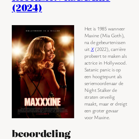
(2024)
Het is 1985 wanneer
Maxine (Mia Goth),
na de gebeurtenissen
uit
X
(2022), carrière
probeert te maken als
actrice in Hollywood.
Satanic panic is op
een hoogtepunt als
seriemoordenaar de
Night Stalker de
straten onveilig
maakt, maar er dreigt
een groter gevaar
voor Maxine.
beoordeling