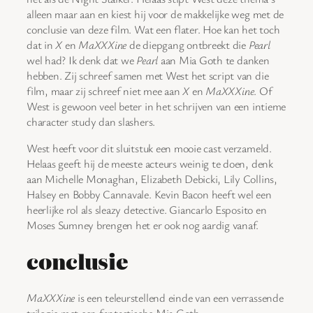
alleen maar aan en kiest hij voor de makkelijke weg met de
conclusie van deze film. Wat een flater. Hoe kan het toch
dat in
X
en
MaXXXine
de diepgang ontbreekt die
Pearl
wel had? Ik denk dat we
Pearl
aan Mia Goth te danken
hebben. Zij schreef samen met West het script van die
film, maar zij schreef niet mee aan
X
en
MaXXXine
. Of
West is gewoon veel beter in het schrijven van een intieme
character study dan slashers.
West heeft voor dit sluitstuk een mooie cast verzameld.
Helaas geeft hij de meeste acteurs weinig te doen, denk
aan Michelle Monaghan, Elizabeth Debicki, Lily Collins,
Halsey en Bobby Cannavale. Kevin Bacon heeft wel een
heerlijke rol als sleazy detective. Giancarlo Esposito en
Moses Sumney brengen het er ook nog aardig vanaf.
conclusie
MaXXXine
is een teleurstellend einde van een verrassende
trilogie met een fantastische Mia Goth.