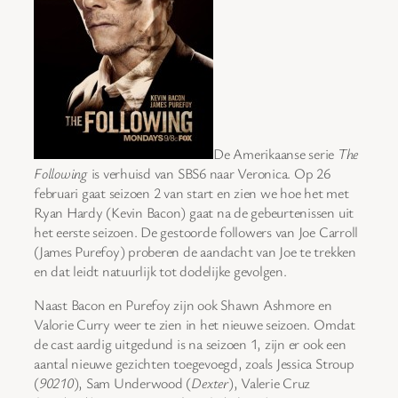
De Amerikaanse serie
The
Following
is verhuisd van SBS6 naar Veronica. Op 26
februari gaat seizoen 2 van start en zien we hoe het met
Ryan Hardy (Kevin Bacon) gaat na de gebeurtenissen uit
het eerste seizoen. De gestoorde followers van Joe Carroll
(James Purefoy) proberen de aandacht van Joe te trekken
en dat leidt natuurlijk tot dodelijke gevolgen.
Naast Bacon en Purefoy zijn ook Shawn Ashmore en
Valorie Curry weer te zien in het nieuwe seizoen. Omdat
de cast aardig uitgedund is na seizoen 1, zijn er ook een
aantal nieuwe gezichten toegevoegd, zoals Jessica Stroup
(
90210
), Sam Underwood (
Dexter
), Valerie Cruz