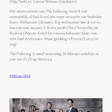
(
Nip/Tuck
) en Connie Nielsen (
Gladiator
).
Het eerste seizoen van
The Following
vond ik wel
vermakelijk, al had ik wel iets meer verwacht van bedenker
Kevin Williamson (
Scream
). Erg enthousiast ben ik tot nu
toe niet over seizoen 2. Ik mis Jacob (Nico Tortorella) en
Rodrick (Warren Kole)! De nieuwe followers lijken niet
echt heel interessant. Maar gelukkig is Emma (Curry) er
nog!
The Following
is vanaf woensdag 26 februari wekelijks te
zien om 21.25 op Veronica.
8 februari 2014