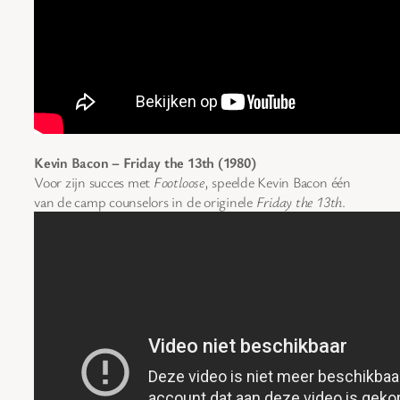
Kevin Bacon – Friday the 13th (1980)
Voor zijn succes met
Footloose
, speelde Kevin Bacon één
van de camp counselors in de originele
Friday the 13th
.