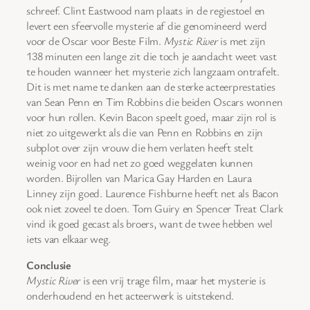
schreef. Clint Eastwood nam plaats in de regiestoel en
levert een sfeervolle mysterie af die genomineerd werd
voor de Oscar voor Beste Film.
Mystic River
is met zijn
138 minuten een lange zit die toch je aandacht weet vast
te houden wanneer het mysterie zich langzaam ontrafelt.
Dit is met name te danken aan de sterke acteerprestaties
van Sean Penn en Tim Robbins die beiden Oscars wonnen
voor hun rollen. Kevin Bacon speelt goed, maar zijn rol is
niet zo uitgewerkt als die van Penn en Robbins en zijn
subplot over zijn vrouw die hem verlaten heeft stelt
weinig voor en had net zo goed weggelaten kunnen
worden. Bijrollen van Marica Gay Harden en Laura
Linney zijn goed. Laurence Fishburne heeft net als Bacon
ook niet zoveel te doen. Tom Guiry en Spencer Treat Clark
vind ik goed gecast als broers, want de twee hebben wel
iets van elkaar weg.
Conclusie
Mystic River
is een vrij trage film, maar het mysterie is
onderhoudend en het acteerwerk is uitstekend.