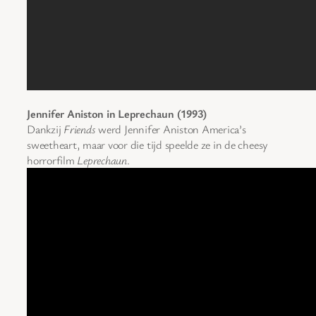
Jennifer Aniston in Leprechaun (1993)
Dankzij
Friends
werd Jennifer Aniston America’s
sweetheart, maar voor die tijd speelde ze in de cheesy
horrorfilm
Leprechaun
.