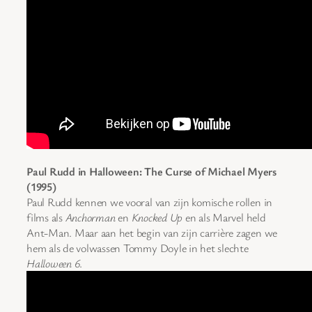
Paul Rudd in Halloween: The Curse of Michael Myers
(1995)
Paul Rudd kennen we vooral van zijn komische rollen in
films als
Anchorman
en
Knocked Up
en als Marvel held
Ant-Man. Maar aan het begin van zijn carrière zagen we
hem als de volwassen Tommy Doyle in het slechte
Halloween 6
.