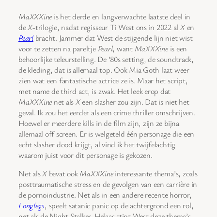
MaXXXine
is het derde en langverwachte laatste deel in
de
X
-trilogie, nadat regisseur Ti West ons in 2022 al
X
en
Pearl
bracht. Jammer dat West de stijgende lijn niet wist
voor te zetten na pareltje
Pearl
, want
MaXXXine
is een
behoorlijke teleurstelling. De ’80s setting, de soundtrack,
de kleding, dat is allemaal top. Ook Mia Goth laat weer
zien wat een fantastische actrice ze is. Maar het script,
met name de third act, is zwak. Het leek erop dat
MaXXXine
net als
X
een slasher zou zijn. Dat is niet het
geval. Ik zou het eerder als een crime thriller omschrijven.
Hoewel er meerdere kills in de film zijn, zijn ze bijna
allemaal off screen. Er is welgeteld één personage die een
echt slasher dood krijgt, al vind ik het twijfelachtig
waarom juist voor dit personage is gekozen.
Net als
X
bevat ook
MaXXXine
interessante thema’s, zoals
posttraumatische stress en de gevolgen van een carrière in
de pornoindustrie. Net als in een andere recente horror,
Longlegs
, speelt satanic panic op de achtergrond een rol,
net als de Night Stalker. Helaas stipt West deze thema’s