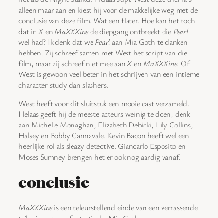
alleen maar aan en kiest hij voor de makkelijke weg met de
conclusie van deze film. Wat een flater. Hoe kan het toch
dat in
X
en
MaXXXine
de diepgang ontbreekt die
Pearl
wel had? Ik denk dat we
Pearl
aan Mia Goth te danken
hebben. Zij schreef samen met West het script van die
film, maar zij schreef niet mee aan
X
en
MaXXXine
. Of
West is gewoon veel beter in het schrijven van een intieme
character study dan slashers.
West heeft voor dit sluitstuk een mooie cast verzameld.
Helaas geeft hij de meeste acteurs weinig te doen, denk
aan Michelle Monaghan, Elizabeth Debicki, Lily Collins,
Halsey en Bobby Cannavale. Kevin Bacon heeft wel een
heerlijke rol als sleazy detective. Giancarlo Esposito en
Moses Sumney brengen het er ook nog aardig vanaf.
conclusie
MaXXXine
is een teleurstellend einde van een verrassende
trilogie met een fantastische Mia Goth.