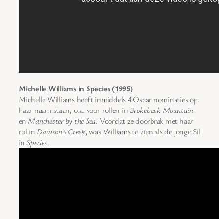
Michelle Williams in Species (1995)
Michelle Williams heeft inmiddels 4 Oscar nominaties op
haar naam staan, o.a. voor rollen in
Brokeback Mountain
en
Manchester by the Sea
. Voordat ze doorbrak met haar
rol in
Dawson’s Creek
, was Williams te zien als de jonge Sil
in
Species
.