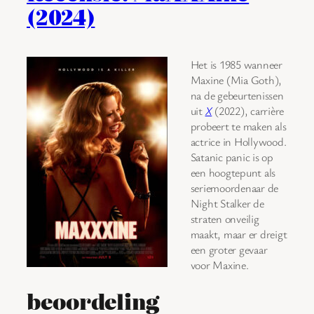
(2024)
Het is 1985 wanneer
Maxine (Mia Goth),
na de gebeurtenissen
uit
X
(2022), carrière
probeert te maken als
actrice in Hollywood.
Satanic panic is op
een hoogtepunt als
seriemoordenaar de
Night Stalker de
straten onveilig
maakt, maar er dreigt
een groter gevaar
voor Maxine.
beoordeling