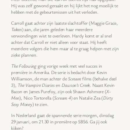
Hij was zelf gewond geraakt en hij lijkt het nog moeilijk te
hebben met de gebeurtenissen uit het verleden.
Carroll gaat achter zijn laatste slachtoffer (Maggie Grace,
Taken
) aan, die jaren geleden haar meerdere
verwondingen wist te overleven. Hardy komt er al snel
achter dat Carroll er niet alleen voor staat. Hij heeft
meerdere volgers die hem maar al te graag helpen met zijn
zieke plannen.
The Following
ging vorige week met veel succes in
première in Amerika. De serie is bedacht door Kevin
Williamson, de man achter de
Scream
films (behalve deel
3),
The Vampire Diaries
en
Dawson’s Creek
. Naast Kevin
Bacon en James Purefoy, zijn ook Shawn Ashmore (
X-
Men
), Nico Tortorella (
Scream 4
) en Natalie Zea (
Dirty
Sexy Money
) te zien.
In Nederland gaat de spannende serie morgen, dinsdag
29 januari, om 21.30 in première op SBS6. Ga jij ook
kijken?