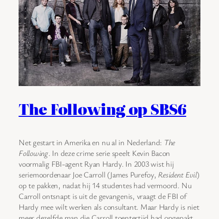
The Following op SBS6
Net gestart in Amerika en nu al in Nederland:
The
Following
. In deze crime serie speelt Kevin Bacon
voormalig FBI-agent Ryan Hardy. In 2003 wist hij
seriemoordenaar Joe Carroll (James Purefoy,
Resident Evil
)
op te pakken, nadat hij 14 studentes had vermoord. Nu
Carroll ontsnapt is uit de gevangenis, vraagt de FBI of
Hardy mee wilt werken als consultant. Maar Hardy is niet
meer dezelfde man die Carroll toentertijd had opgepakt.