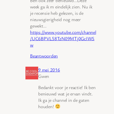
Ben ook zeer benieuwd…Deze
week ga ik m eindelijk zien. Nu ik
je recensie heb gelezen, is de
nieuwsgierigheid nog meer
gewekt…
https://www.youtube.com/channel
/UC6BPVL58TzN09MTj0GcIWS
w
Beantwoorden
9 mei 2016
Gwen
Bedankt voor je reactie! Ik ben
benieuwd wat je ervan vindt.
Ik ga je channel in de gaten
houden!