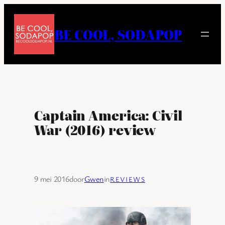
Ga
naar
BE COOL, SODAPOP
de
inhoud
Captain America: Civil
War (2016) review
9 mei 2016
door
Gwen
in
REVIEWS