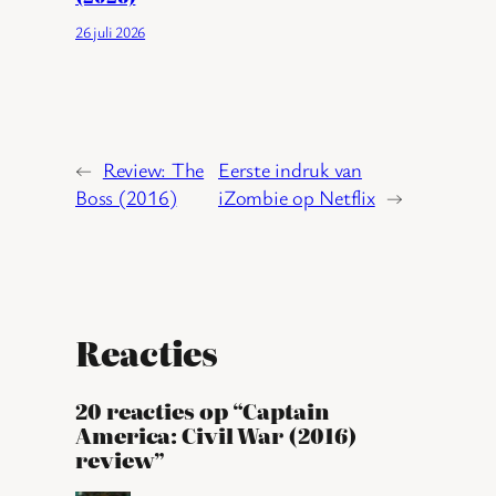
26 juli 2026
←
Review: The
Eerste indruk van
Boss (2016)
iZombie op Netflix
→
Reacties
20 reacties op “Captain
America: Civil War (2016)
review”