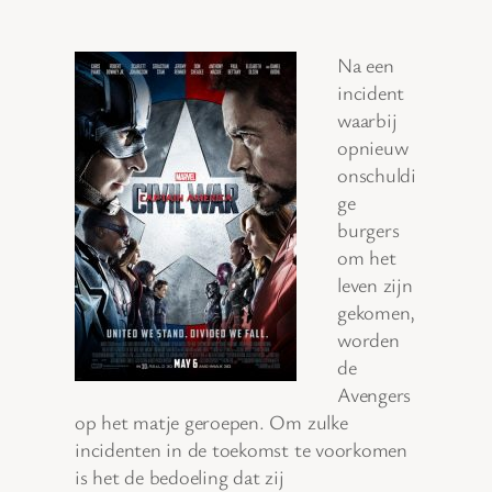
Na een
incident
waarbij
opnieuw
onschuldi
ge
burgers
om het
leven zijn
gekomen,
worden
de
Avengers
op het matje geroepen. Om zulke
incidenten in de toekomst te voorkomen
is het de bedoeling dat zij