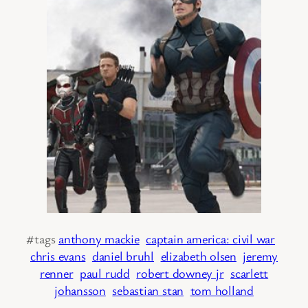
#tags
anthony mackie
captain america: civil war
chris evans
daniel bruhl
elizabeth olsen
jeremy
renner
paul rudd
robert downey jr
scarlett
johansson
sebastian stan
tom holland