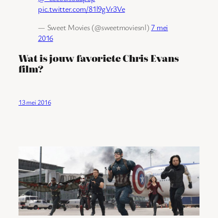
pic.twitter.com/81l9gVr3Ve
— Sweet Movies (@sweetmoviesnl)
7 mei
2016
Wat is jouw favoriete Chris Evans
film?
13 mei 2016