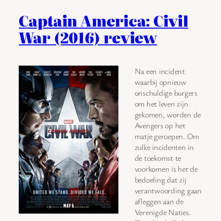
Captain America: Civil
War (2016) review
Na een incident
waarbij opnieuw
onschuldige burgers
om het leven zijn
gekomen, worden de
Avengers op het
matje geroepen. Om
zulke incidenten in
de toekomst te
voorkomen is het de
bedoeling dat zij
verantwoording gaan
afleggen aan de
Verenigde Naties.