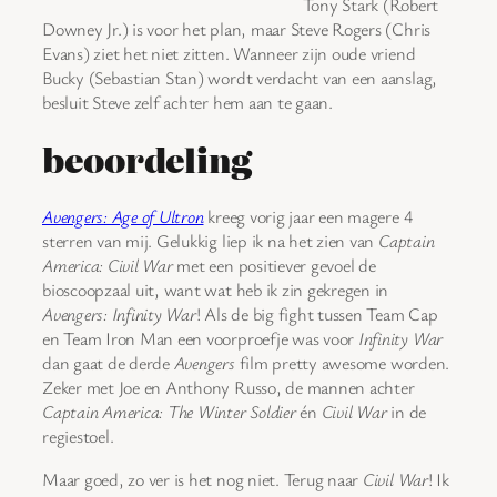
Tony Stark (Robert
Downey Jr.) is voor het plan, maar Steve Rogers (Chris
Evans) ziet het niet zitten. Wanneer zijn oude vriend
Bucky (Sebastian Stan) wordt verdacht van een aanslag,
besluit Steve zelf achter hem aan te gaan.
beoordeling
Avengers: Age of Ultron
kreeg vorig jaar een magere 4
sterren van mij. Gelukkig liep ik na het zien van
Captain
America: Civil War
met een positiever gevoel de
bioscoopzaal uit, want wat heb ik zin gekregen in
Avengers: Infinity War
! Als de big fight tussen Team Cap
en Team Iron Man een voorproefje was voor
Infinity War
dan gaat de derde
Avengers
film pretty awesome worden.
Zeker met Joe en Anthony Russo, de mannen achter
Captain America: The Winter Soldier
én
Civil War
in de
regiestoel.
Maar goed, zo ver is het nog niet. Terug naar
Civil War
! Ik