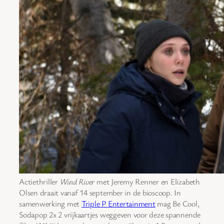
Actiethriller
Wind River
met Jeremy Renner en Elizabeth
Olsen draait vanaf 14 september in de bioscoop. In
samenwerking met
Triple P Entertainment
mag Be Cool,
Sodapop 2x 2 vrijkaartjes weggeven voor deze spannende