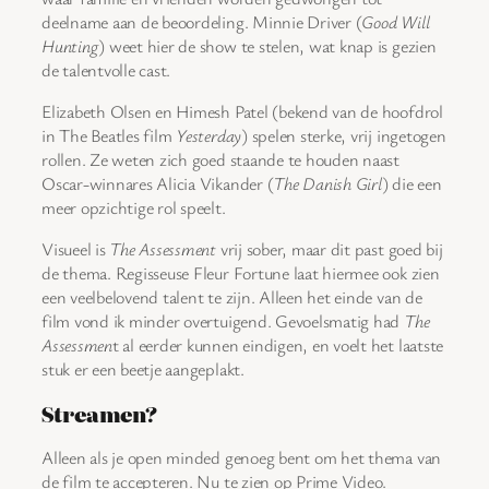
deelname aan de beoordeling. Minnie Driver (
Good Will
Hunting
) weet hier de show te stelen, wat knap is gezien
de talentvolle cast.
Elizabeth Olsen en Himesh Patel (bekend van de hoofdrol
in The Beatles film
Yesterday
) spelen sterke, vrij ingetogen
rollen. Ze weten zich goed staande te houden naast
Oscar-winnares Alicia Vikander (
The Danish Girl
) die een
meer opzichtige rol speelt.
Visueel is
The Assessment
vrij sober, maar dit past goed bij
de thema. Regisseuse Fleur Fortune laat hiermee ook zien
een veelbelovend talent te zijn. Alleen het einde van de
film vond ik minder overtuigend. Gevoelsmatig had
The
Assessmen
t al eerder kunnen eindigen, en voelt het laatste
stuk er een beetje aangeplakt.
Streamen?
Alleen als je open minded genoeg bent om het thema van
de film te accepteren. Nu te zien op Prime Video.