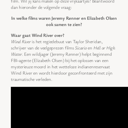
film. Wil jij kans maken op deze vrijkaartjes? Beantwoord
dan hieronder de volgende vraag:
In welke films waren Jeremy Renner en Elizabeth Olsen
ook samen te zien?
Waar gaat Wind River over?
Wind River
is het regiedebuut van Taylor Sheridan,
schrijver van de veelgeprezen films
Sicario
en
Hell or High
Water
. Een wildjager (Jeremy Renner) helpt beginnend
FBI-agente (Elizabeth Olsen) bij het oplossen van een
mysterieuze moord in het wetteloze indianenreservaat
Wind River en wordt hierdoor geconfronteerd met zijn
traumatische verleden.