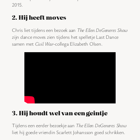
2015.
2. Hij heeft moves
Chris liet tijdens een bezoek aan
The Ellen DeGeneres Show
zijn dance moves zien tijdens het spelletje Last Dance
samen met
Civil War
-collega Elizabeth Olsen.
3. Hij houdt wel van een geintje
Tijdens een eerder bezoekje aan
The Ellen DeGeneres Show
liet hij goede vriendin Scarlett Johansson goed schrikken.