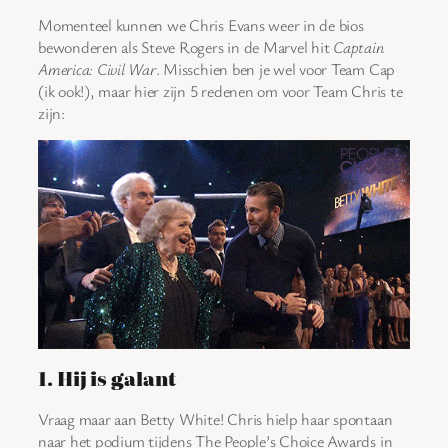
Momenteel kunnen we Chris Evans weer in de bios
bewonderen als Steve Rogers in de Marvel hit
Captain
America: Civil War
. Misschien ben je wel voor Team Cap
(ik ook!), maar hier zijn 5 redenen om voor Team Chris te
zijn:
1. Hij is galant
Vraag maar aan Betty White! Chris hielp haar spontaan
naar het podium tijdens The People’s Choice Awards in