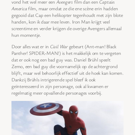
vond het wel meer een
Avengers
film dan een
Captain
America
film, maar omdat ze die ene scène erin hadden
gegooid dat Cap een helikopter tegenhoudt met zijn blote
handen, kon ik daar mee leven. Iron Man krijgt veel
screentime en verder krijgen de overige Avengers allemaal
hun momentje.
Door alles wat er in
Civil War
gebeurt (Ant-man! Black
Panther! SPIDER-MAN!) is het makkelijk om te vergeten
dat er ook nog een bad guy was. Daniel Brühl speelt
Zemo, een bad guy die voornamelijk op de achtergrond
blijft, maar wel behoorlijk effectief uit de hoek kan komen.
Dankzij Brühls intrigerende spel bleef ik ook
geïnteresseerd in zijn personage, ook al kwamen er
regelmatig meer opvallende personages voorbij.