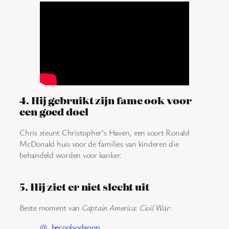
4. Hij gebruikt zijn fame ook voor
een goed doel
Chris steunt Christopher’s Haven, een soort Ronald
McDonald huis voor de families van kinderen die
behandeld worden voor kanker.
5. Hij ziet er niet slecht uit
Beste moment van
Captain America: Civil War
:
@_becoolsodapop