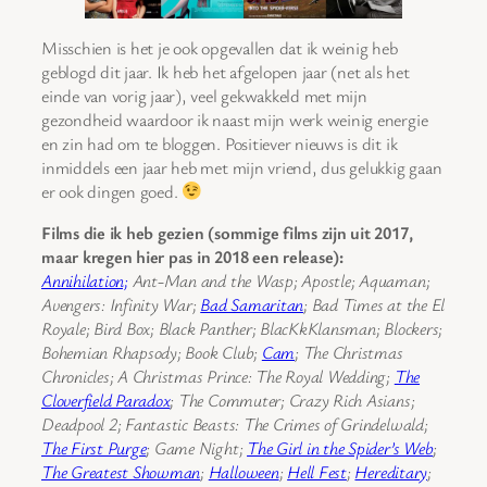
Misschien is het je ook opgevallen dat ik weinig heb
geblogd dit jaar. Ik heb het afgelopen jaar (net als het
einde van vorig jaar), veel gekwakkeld met mijn
gezondheid waardoor ik naast mijn werk weinig energie
en zin had om te bloggen. Positiever nieuws is dit ik
inmiddels een jaar heb met mijn vriend, dus gelukkig gaan
er ook dingen goed.
Films die ik heb gezien (sommige films zijn uit 2017,
maar kregen hier pas in 2018 een release):
Annihilation;
Ant-Man and the Wasp; Apostle; Aquaman;
Avengers: Infinity War;
Bad Samaritan
; Bad Times at the El
Royale; Bird Box; Black Panther; BlacKkKlansman; Blockers;
Bohemian Rhapsody; Book Club;
Cam
; The Christmas
Chronicles; A Christmas Prince: The Royal Wedding;
The
Cloverfield Paradox
; The Commuter; Crazy Rich Asians;
Deadpool 2; Fantastic Beasts: The Crimes of Grindelwald;
The First Purge
; Game Night;
The Girl in the Spider’s Web
;
The Greatest Showman
;
Halloween
;
Hell Fest
;
Hereditary
;