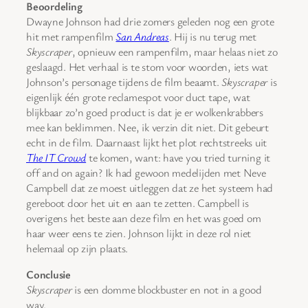
Beoordeling
Dwayne Johnson had drie zomers geleden nog een grote
hit met rampenfilm
San Andreas
. Hij is nu terug met
Skyscraper
, opnieuw een rampenfilm, maar helaas niet zo
geslaagd. Het verhaal is te stom voor woorden, iets wat
Johnson’s personage tijdens de film beaamt.
Skyscraper
is
eigenlijk één grote reclamespot voor duct tape, wat
blijkbaar zo’n goed product is dat je er wolkenkrabbers
mee kan beklimmen. Nee, ik verzin dit niet. Dit gebeurt
echt in de film. Daarnaast lijkt het plot rechtstreeks uit
The IT Crowd
te komen, want: have you tried turning it
off and on again? Ik had gewoon medelijden met Neve
Campbell dat ze moest uitleggen dat ze het systeem had
gereboot door het uit en aan te zetten. Campbell is
overigens het beste aan deze film en het was goed om
haar weer eens te zien. Johnson lijkt in deze rol niet
helemaal op zijn plaats.
Conclusie
Skyscraper
is een domme blockbuster en not in a good
way.