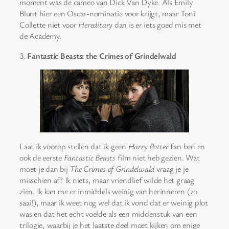
moment was de cameo van Dick Van Dyke. Als Emily
Blunt hier een Oscar-nominatie voor krijgt, maar Toni
Collette niet voor
Hereditary
dan is er iets goed mis met
de Academy.
3.
Fantastic Beasts: the Crimes of Grindelwald
Laat ik voorop stellen dat ik geen
Harry Potter
fan ben en
ook de eerste
Fantastic Beasts
film niet heb gezien. Wat
moet je dan bij
The Crimes of Grindelwald
vraag je je
misschien af? Ik niets, maar vriendlief wilde het graag
zien. Ik kan me er inmiddels weinig van herinneren (zo
saai!), maar ik weet nog wel dat ik vond dat er weinig plot
was en dat het echt voelde als een middenstuk van een
trilogie, waarbij je het laatste deel moet kijken om enige