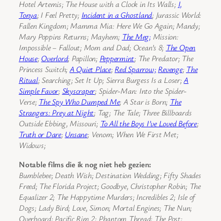
Hotel Artemis; The House with a Clock in Its Walls;
I,
Tonya
; I Feel Pretty;
Incident in a Ghostland
; Jurassic World:
Fallen Kingdom; Mamma Mia: Here We Go Again; Mandy;
Mary Poppins Returns; Mayhem;
The Meg;
Mission:
Impossible – Fallout; Mom and Dad; Ocean’s 8;
The Open
House
;
Overlord
; Papillon;
Peppermint
; The Predator; The
Princess Switch;
A Quiet Place
;
Red Sparrow;
Revenge
;
The
Ritual
; Searching; Set It Up; Sierra Burgess Is a Loser;
A
Simple Favor
;
Skyscraper
; Spider-Man: Into the Spider-
Verse;
The Spy Who Dumped Me
; A Star is Born;
The
Strangers: Prey at Night
; Tag; The Tale; Three Billboards
Outside Ebbing, Missouri;
To All the Boys I’ve Loved Before
;
Truth or Dare
;
Unsane
; Venom; When We First Met;
Widows;
Notable films die ik nog niet heb gezien:
Bumblebee; Death Wish; Destination Wedding; Fifty Shades
Freed; The Florida Project; Goodbye, Christopher Robin; The
Equalizer 2; The Happytime Murders; Incredibles 2; Isle of
Dogs; Lady Bird; Love, Simon; Mortal Engines; The Nun;
Overboard; Pacific Rim 2; Phantom Thread; The Post;