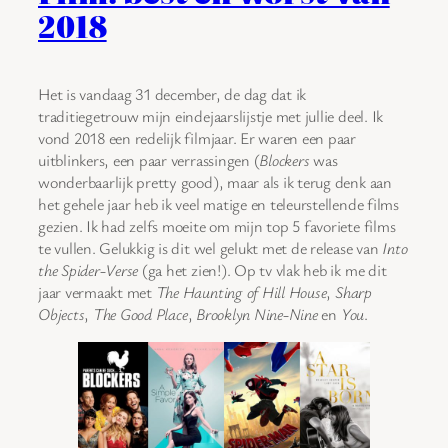
2018
Het is vandaag 31 december, de dag dat ik
traditiegetrouw mijn eindejaarslijstje met jullie deel. Ik
vond 2018 een redelijk filmjaar. Er waren een paar
uitblinkers, een paar verrassingen (
Blockers
was
wonderbaarlijk pretty good), maar als ik terug denk aan
het gehele jaar heb ik veel matige en teleurstellende films
gezien. Ik had zelfs moeite om mijn top 5 favoriete films
te vullen. Gelukkig is dit wel gelukt met de release van
Into
the Spider-Verse
(ga het zien!). Op tv vlak heb ik me dit
jaar vermaakt met
The Haunting of Hill House
,
Sharp
Objects
,
The Good Place
,
Brooklyn Nine-Nine
en
You
.