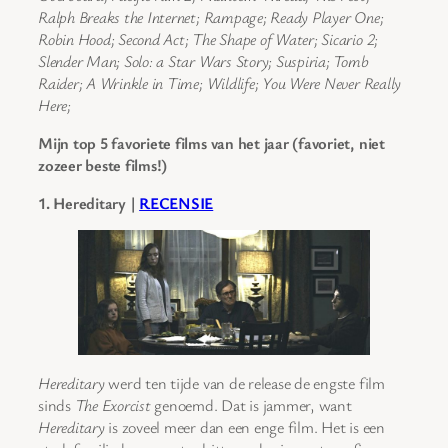
Ralph Breaks the Internet; Rampage; Ready Player One;
Robin Hood; Second Act; The Shape of Water; Sicario 2;
Slender Man; Solo: a Star Wars Story; Suspiria; Tomb
Raider; A Wrinkle in Time; Wildlife; You Were Never Really
Here;
Mijn top 5 favoriete films van het jaar (favoriet, niet
zozeer beste films!)
1. Hereditary |
RECENSIE
Hereditary
werd ten tijde van de release de engste film
sinds
The Exorcist
genoemd. Dat is jammer, want
Hereditary
is zoveel meer dan een enge film. Het is een