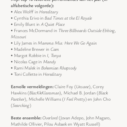
alfabetische volgorde):
• Alex Wolff in
Hereditary
• Cynthia Erivo in
Bad Times at the El Royale
• Emily Blunt in
A Quiet Place
• Frances McDormand in
Three Billboards Outside Ebbing,
Missouri
• Lily James in
Mamma Mia: Here We Go Again
• Madeline Brewer in
Cam
• Margot Robbie in
I, Tonya
• Nicolas Cage in
Mandy
• Rami Malek in
Bohemian Rhapsody
• Toni Collette in
Hereditary
Eervolle vermeldingen:
Claire Foy (
Unsane
), Corey
Hawkins (
BlacKkKlansman
), Michael B. Jordan (
Black
Panther
), Michelle Williams (
I Feel Pretty
) en John Cho
(
Searching
)
Beste ensemble:
Overlord
(Jovan Adepo, John Magaro,
Mathilde Ollivier, Pilou Asbaek en Wyatt Russell)