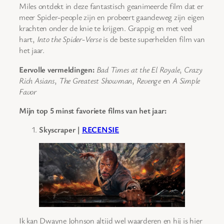
Miles ontdekt in deze fantastisch geanimeerde film dat er
meer Spider-people zijn en probeert gaandeweg zijn eigen
krachten onder de knie te krijgen. Grappig en met veel
hart,
Into the Spider-Verse
is de beste superhelden film van
het jaar.
Eervolle vermeldingen:
Bad Times at the El Royale
,
Crazy
Rich Asians
,
The Greatest Showman
,
Revenge
en
A Simple
Favor
Mijn top 5 minst favoriete films van het jaar:
Skyscraper |
RECENSIE
Ik kan Dwayne Johnson altijd wel waarderen en hij is hier