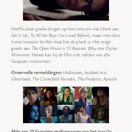
Netflix doet goede dingen op het romcom vlak (denk aan
Set It Up
,
To All the Boys I’ve Loved Before
), maar met deze
home invasion thriller slaat het de plank is. Het enige
goede aan
The Open House
is
13 Reasons Why
-ster Dylan
Minnette. Helaas kan hij de film niet redden van alle
facepalm momenten.
Oneervolle vermeldingen:
Halloween, Incident in a
Ghostland, The Cloverfield Paradox, The Predator, Apostle
Mijn top 10 favoriete performances van het jaar (in