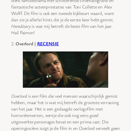
sterk familiedrama met schitterende cinematografie en
fantastische acteerprestaties van Toni Collette en Alex
Wolff. De film is ook een tweede kijkbeurt waard, want
dan zie je allerlei hints die je de eerste keer hebt gemist.
Hereditary
is wat mij betreft de beste film van het jaar.
Hail Paimon!
2.
Overlord |
RECENSIE
Overlord
is een film die veel mensen waarschijnlijk gemist
hebben, maar het is wat mij betreft de grootste verrassing
van het jaar. Het is een geslaagde oorlogsfilm met
horrorelementen, eentje die ook nog eens goed
uitgewerkte personages bevat en een prima cast. Die
openingsscène zuigt je de film in en
Overlord
verveelt geen