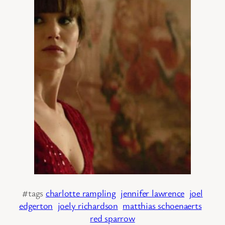
#tags
charlotte rampling
jennifer lawrence
joel
edgerton
joely richardson
matthias schoenaerts
red sparrow