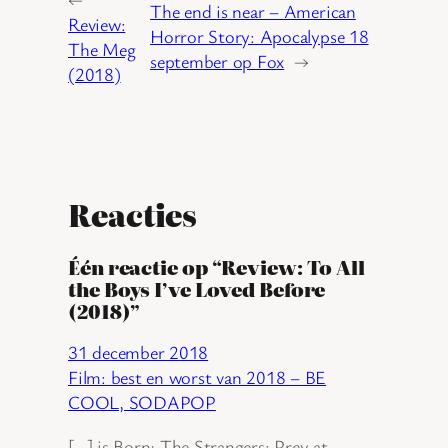
The end is near – American
Review:
Horror Story: Apocalypse 18
The Meg
september op Fox
→
(2018)
Reacties
Één reactie op “Review: To All
the Boys I’ve Loved Before
(2018)”
31 december 2018
Film: best en worst van 2018 – BE
COOL, SODAPOP
[…] is Born; The Strangers: Prey at