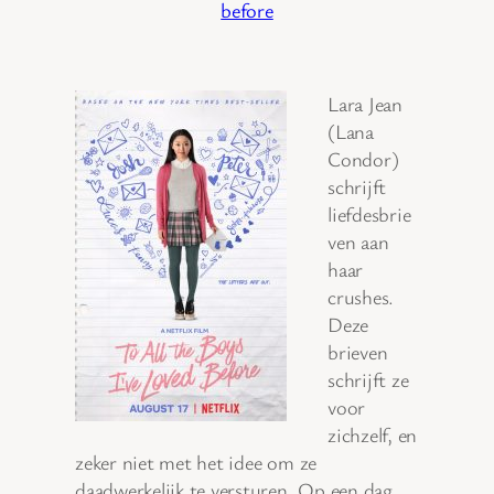
before
Lara Jean
(Lana
Condor)
schrijft
liefdesbrie
ven aan
haar
crushes.
Deze
brieven
schrijft ze
voor
zichzelf, en
zeker niet met het idee om ze
daadwerkelijk te versturen. Op een dag