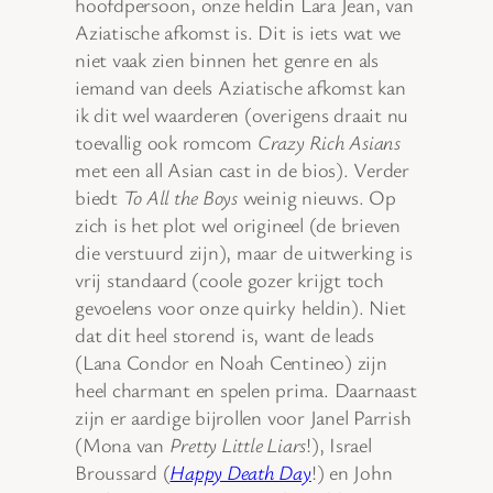
hoofdpersoon, onze heldin Lara Jean, van
Aziatische afkomst is. Dit is iets wat we
niet vaak zien binnen het genre en als
iemand van deels Aziatische afkomst kan
ik dit wel waarderen (overigens draait nu
toevallig ook romcom
Crazy Rich Asians
met een all Asian cast in de bios). Verder
biedt
To All the Boys
weinig nieuws. Op
zich is het plot wel origineel (de brieven
die verstuurd zijn), maar de uitwerking is
vrij standaard (coole gozer krijgt toch
gevoelens voor onze quirky heldin). Niet
dat dit heel storend is, want de leads
(Lana Condor en Noah Centineo) zijn
heel charmant en spelen prima. Daarnaast
zijn er aardige bijrollen voor Janel Parrish
(Mona van
Pretty Little Liars
!), Israel
Broussard (
Happy Death Day
!) en John