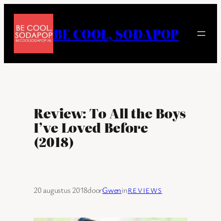
Ga
naar
BE COOL, SODAPOP
de
inhoud
Review: To All the Boys
I’ve Loved Before
(2018)
20 augustus 2018
door
Gwen
in
REVIEWS