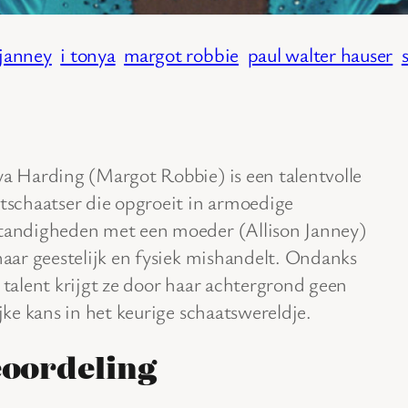
 janney
i tonya
margot robbie
paul walter hauser
a Harding (Margot Robbie) is een talentvolle
tschaatser die opgroeit in armoedige
andigheden met een moeder (Allison Janney)
haar geestelijk en fysiek mishandelt. Ondanks
 talent krijgt ze door haar achtergrond geen
ijke kans in het keurige schaatswereldje.
oordeling