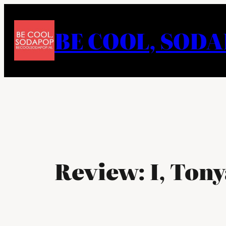
Ga
naar
BE COOL, SOD
de
inhoud
Review: I, Tony