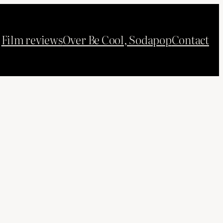
Film reviews
Over Be Cool, Sodapop
Contact