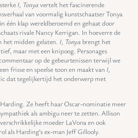
sterke
I, Tonya
vertelt het fascinerende
nsverhaal van voormalig kunstschaatser Tonya
in één klap wereldberoemd en gehaat door
schaats rivale Nancy Kerrigan. In hoeverre de
in het midden gelaten.
I, Tonya
brengt het
ctief, maar met een knipoog. Personages
 commentaar op de gebeurtenissen terwijl we
 een frisse en speelse toon en maakt van
I,
ic dat tegelijkertijd het onderwerp met
s Harding. Ze heeft haar Oscar-nominatie meer
ympathiek als ambigu neer te zetten. Allison
’s verschrikkelijke moeder LaVona en ook
ol als Harding’s ex-man Jeff Gillooly.