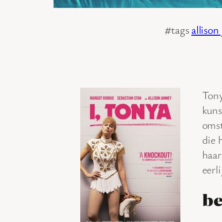
#tags
allison
Tony
kuns
omst
die 
haar
eerl
be