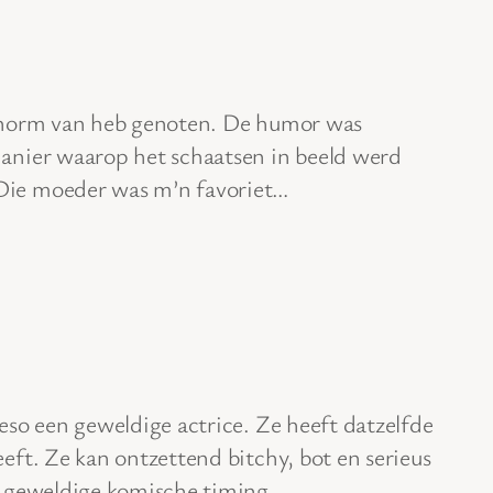
 enorm van heb genoten. De humor was
manier waarop het schaatsen in beeld werd
Die moeder was m’n favoriet…
eso een geweldige actrice. Ze heeft datzelfde
eft. Ze kan ontzettend bitchy, bot en serieus
n geweldige komische timing.