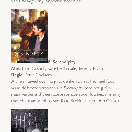
van
Chasing Amy
. Snoochie boochies!
8. Serendipity
Met:
John Cusack, Kate Beckinsale, Jeremy Piven
Regie:
Peter Chelsom
Als je er teveel over na gaat denken dan is het heel fout
waar de hoofdpersonen uit
Serendipity
mee bezig zijn,
maar verder is dit een zoete romcom over lotsbestemming
met charmante rollen van Kate Beckinsale en John Cusack.