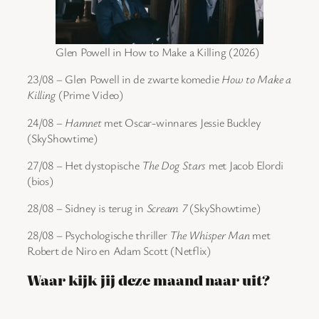
Glen Powell in How to Make a Killing (2026)
23/08 – Glen Powell in de zwarte komedie
How to Make a
Killing
(Prime Video)
24/08 –
Hamnet
met Oscar-winnares Jessie Buckley
(SkyShowtime)
27/08 – Het dystopische
The Dog Stars
met Jacob Elordi
(bios)
28/08 – Sidney is terug in
Scream 7
(SkyShowtime)
28/08 – Psychologische thriller
The Whisper Man
met
Robert de Niro en Adam Scott (Netflix)
Waar kijk jij deze maand naar uit?