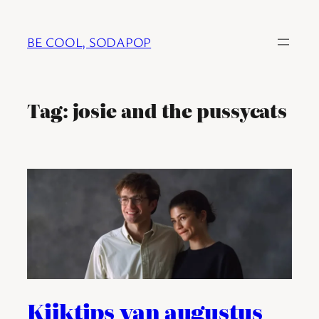
Ga
naar
BE COOL, SODAPOP
de
inhoud
Tag:
josie and the pussycats
Kijktips van augustus