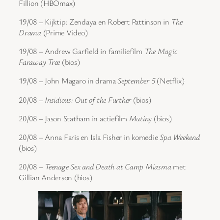
Fillion (HBOmax)
19/08 – Kijktip: Zendaya en Robert Pattinson in
The
Drama
(Prime Video)
19/08 – Andrew Garfield in familiefilm
The Magic
Faraway Tree
(bios)
19/08 – John Magaro in drama
September 5
(Netflix)
20/08 –
Insidious: Out of the Further
(bios)
20/08 – Jason Statham in actiefilm
Mutiny
(bios)
20/08 – Anna Faris en Isla Fisher in komedie
Spa Weekend
(bios)
20/08 –
Teenage Sex and Death at Camp Miasma
met
Gillian Anderson (bios)