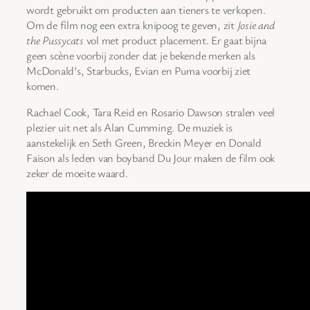
wordt gebruikt om producten aan tieners te verkopen.
Om de film nog een extra knipoog te geven, zit
Josie and
the Pussycats
vol met product placement. Er gaat bijna
geen scène voorbij zonder dat je bekende merken als
McDonald’s, Starbucks, Evian en Puma voorbij ziet
komen.
Rachael Cook, Tara Reid en Rosario Dawson stralen veel
plezier uit net als Alan Cumming. De muziek is
aanstekelijk en Seth Green, Breckin Meyer en Donald
Faison als leden van boyband Du Jour maken de film ook
zeker de moeite waard.