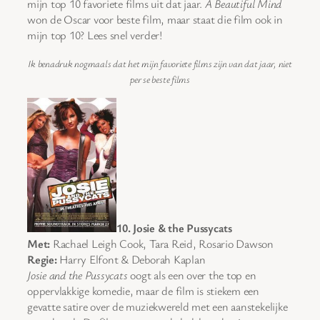
mijn top 10 favoriete films uit dat jaar.
A Beautiful Mind
won de Oscar voor beste film, maar staat die film ook in
mijn top 10? Lees snel verder!
Ik benadruk nogmaals dat het mijn favoriete films zijn van dat jaar, niet
per se beste films
10. Josie & the Pussycats
Met:
Rachael Leigh Cook, Tara Reid, Rosario Dawson
Regie:
Harry Elfont & Deborah Kaplan
Josie and the Pussycats
oogt als een over the top en
oppervlakkige komedie, maar de film is stiekem een
gevatte satire over de muziekwereld met een aanstekelijke