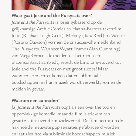
Waar gaat Josie and the Pussycats over?
Josie and the Pussycats
is losjes gebaseerd op de
gelijknamige Archie Comics en Hanna-Barbera tekenfilm.
Josie (Rachael Leigh Cook), Melody (Tara Reid) en Valerie
(Rosario Dawson) vormen de onsuccesvolle meidenband
The Pussycats. Wanneer Wyatt Frame (Alan Cumming)
van MegaRecords de meiden uit het niets een
platencontract aanbiedt, wordt de band omgetoverd tot
Josie and the Pussycats en met groot succes! Maar
wanneer ze erachter komen dat er subliminale
boodschappen in hun muziek wordt verwerkt, komen de
meiden in gevaar.
Waarom een aanrader?
Ja,
Josie and the Pussycats
oogt als een over the top en
oppervlakkige komedie, maar de film is stiekem een
gevatte satire over de muziekwereld. De film neemt op de
hak hoe de nieuwste pop sensaties gefabriceerd worden
en laat zien hoe via subliminale boodschappen muziek