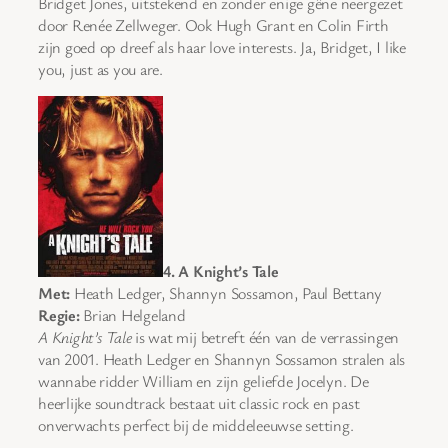
Bridget Jones, uitstekend en zonder enige gêne neergezet
door Renée Zellweger. Ook Hugh Grant en Colin Firth
zijn goed op dreef als haar love interests. Ja, Bridget, I like
you, just as you are.
4. A Knight’s Tale
Met:
Heath Ledger, Shannyn Sossamon, Paul Bettany
Regie:
Brian Helgeland
A Knight’s Tale
is wat mij betreft één van de verrassingen
van 2001. Heath Ledger en Shannyn Sossamon stralen als
wannabe ridder William en zijn geliefde Jocelyn. De
heerlijke soundtrack bestaat uit classic rock en past
onverwachts perfect bij de middeleeuwse setting.