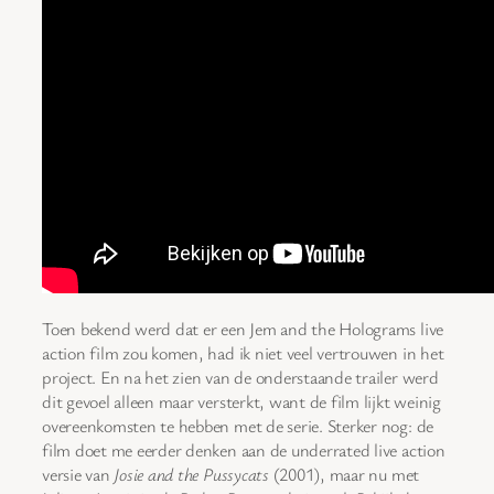
Toen bekend werd dat er een Jem and the Holograms live
action film zou komen, had ik niet veel vertrouwen in het
project. En na het zien van de onderstaande trailer werd
dit gevoel alleen maar versterkt, want de film lijkt weinig
overeenkomsten te hebben met de serie. Sterker nog: de
film doet me eerder denken aan de underrated live action
versie van
Josie and the Pussycats
(2001), maar nu met