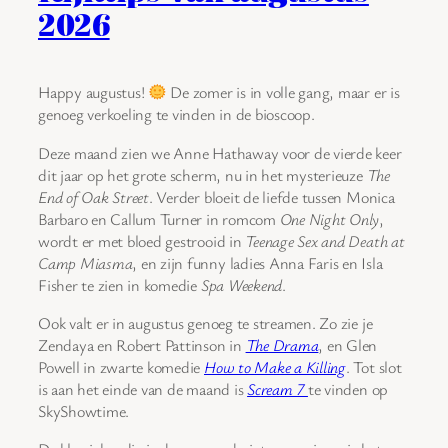
2026
Happy augustus!
De zomer is in volle gang, maar er is
genoeg verkoeling te vinden in de bioscoop.
Deze maand zien we Anne Hathaway voor de vierde keer
dit jaar op het grote scherm, nu in het mysterieuze
The
End of Oak Street
. Verder bloeit de liefde tussen Monica
Barbaro en Callum Turner in romcom
One Night Only
,
wordt er met bloed gestrooid in
Teenage Sex and Death at
Camp Miasma
, en zijn funny ladies Anna Faris en Isla
Fisher te zien in komedie
Spa Weekend
.
Ook valt er in augustus genoeg te streamen. Zo zie je
Zendaya en Robert Pattinson in
The Drama
, en Glen
Powell in zwarte komedie
How to Make a Killing
. Tot slot
is aan het einde van de maand is
Scream 7
te vinden op
SkyShowtime.