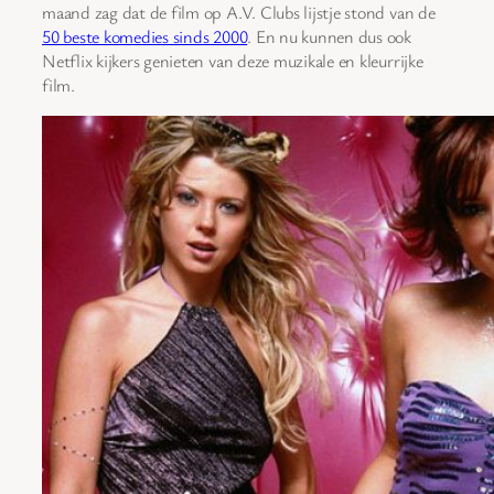
maand zag dat de film op A.V. Clubs lijstje stond van de
50 beste komedies sinds 2000
. En nu kunnen dus ook
Netflix kijkers genieten van deze muzikale en kleurrijke
film.