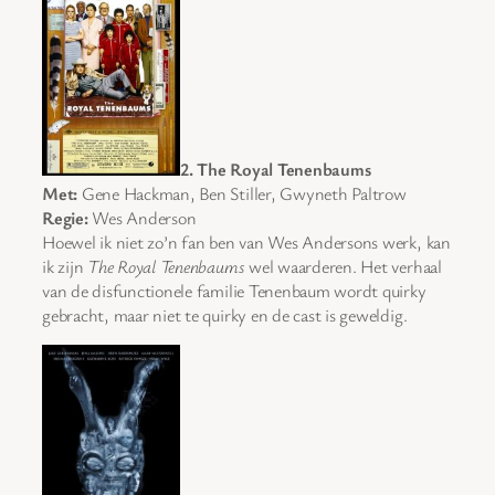
2. The Royal Tenenbaums
Met:
Gene Hackman, Ben Stiller, Gwyneth Paltrow
Regie:
Wes Anderson
Hoewel ik niet zo’n fan ben van Wes Andersons werk, kan
ik zijn
The Royal Tenenbaums
wel waarderen. Het verhaal
van de disfunctionele familie Tenenbaum wordt quirky
gebracht, maar niet te quirky en de cast is geweldig.