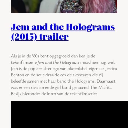
Jem and the Holograms
(2015) trailer
Als je in de ’80s bent opgegroeid dan ken je de
tekenfilmserie
Jem and the Holograms
misschien nog wel.
Jem is de popster alter ego van platenlabel-eigenaar Jerrica
Benton en de serie draaide om de avonturen die zij
beleefde samen met haar band the Holograms. Daarnaast
was er een rivaliserende girl band genaamd The Misfits.
Bekijk hieronder de intro van de tekenfilmserie: