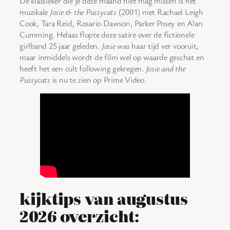
De klassieker die je deze maand niet mag missen is het
muzikale
Josie & the Pussycats
(2001) met Rachael Leigh
Cook, Tara Reid, Rosario Dawson, Parker Posey en Alan
Cumming. Helaas flopte deze satire over de fictionele
girlband 25 jaar geleden.
Josie
was haar tijd ver vooruit,
maar inmiddels wordt de film wel op waarde geschat en
heeft het een cult following gekregen.
Josie and the
Pussycats
is nu te zien op Prime Video.
kijktips van augustus
2026 overzicht: