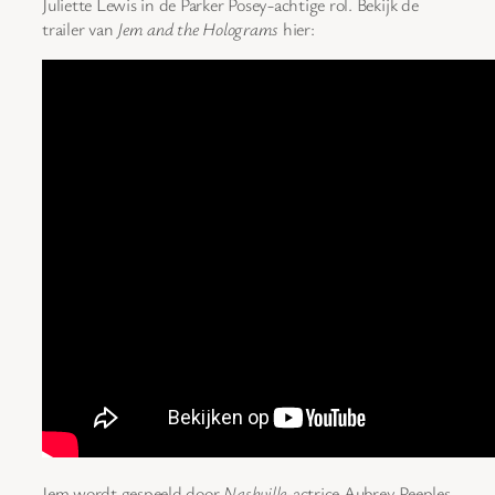
Juliette Lewis in de Parker Posey-achtige rol. Bekijk de
trailer van
Jem and the Holograms
hier:
Jem wordt gespeeld door
Nashville
-actrice Aubrey Peeples