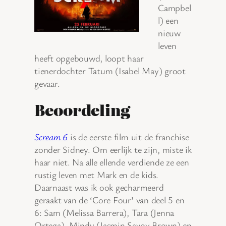
Campbel
l) een
nieuw
leven
heeft opgebouwd, loopt haar
tienerdochter Tatum (Isabel May) groot
gevaar.
Beoordeling
Scream 6
is de eerste film uit de franchise
zonder Sidney. Om eerlijk te zijn, miste ik
haar niet. Na alle ellende verdiende ze een
rustig leven met Mark en de kids.
Daarnaast was ik ook gecharmeerd
geraakt van de ‘Core Four’ van deel 5 en
6: Sam (Melissa Barrera), Tara (Jenna
Ortega), Mindy (Jasmin Savoy Brown) en