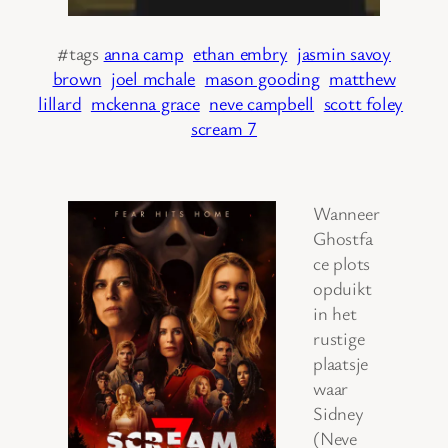
#tags
anna camp
ethan embry
jasmin savoy
brown
joel mchale
mason gooding
matthew
lillard
mckenna grace
neve campbell
scott foley
scream 7
Wanneer
Ghostfa
ce plots
opduikt
in het
rustige
plaatsje
waar
Sidney
(Neve