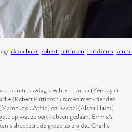
tags
alana haim
robert pattinson
the drama
zenda
voor hun trouwdag biechten Emma (Zendaya)
arlie (Robert Pattinson) samen met vrienden
(Mamoudou Athie) en Rachel (Alana Haim)
rgste op wat ze ooit hebben gedaan. Emma’s
enis shockeert de groep zo erg dat Charlie