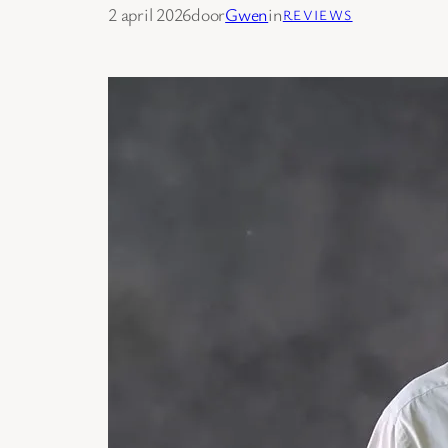
2 april 2026
door
Gwen
in
REVIEWS