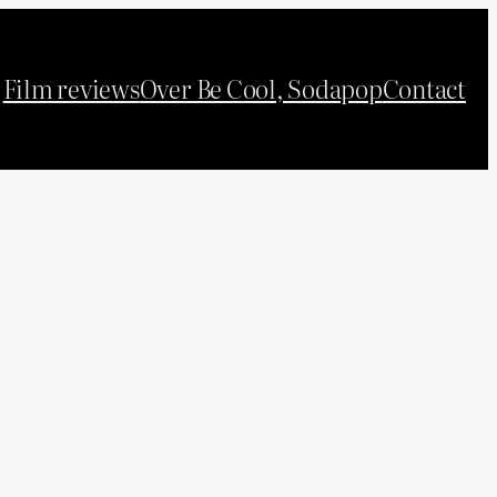
Film reviews
Over Be Cool, Sodapop
Contact