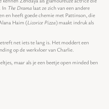
We kennen Zendaya als glamoureuze actrice die
. In
The Drama
laat ze zich van een andere
gen en heeft goede chemie met Pattinson, die
 Alana Haim (
Licorice Pizza
) maakt indruk als
etreft net iets te lang is. Het moddert een
ding op de werkvloer van Charlie.
zieltjes, maar als je een beetje open minded ben
.