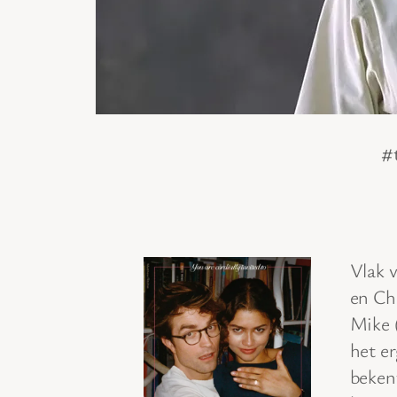
#
Vlak 
en Ch
Mike 
het e
bekent