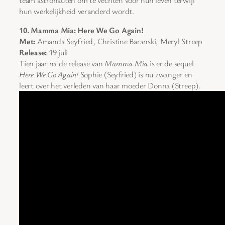
team astronauten om te vechten voor hun leven terwijl
hun werkelijkheid veranderd wordt.
10. Mamma Mia: Here We Go Again!
Met:
Amanda Seyfried, Christine Baranski, Meryl Streep
Release:
19 juli
Tien jaar na de release van
Mamma Mia
is er de sequel
Here We Go Again!
Sophie (Seyfried) is nu zwanger en
leert over het verleden van haar moeder Donna (Streep).