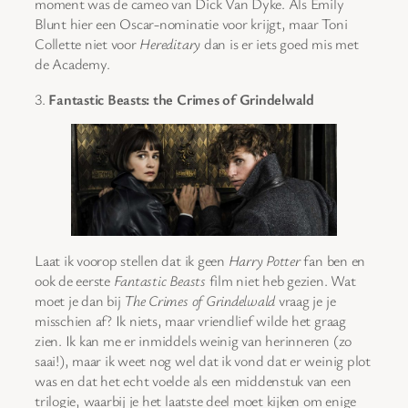
moment was de cameo van Dick Van Dyke. Als Emily
Blunt hier een Oscar-nominatie voor krijgt, maar Toni
Collette niet voor
Hereditary
dan is er iets goed mis met
de Academy.
3.
Fantastic Beasts: the Crimes of Grindelwald
Laat ik voorop stellen dat ik geen
Harry Potter
fan ben en
ook de eerste
Fantastic Beasts
film niet heb gezien. Wat
moet je dan bij
The Crimes of Grindelwald
vraag je je
misschien af? Ik niets, maar vriendlief wilde het graag
zien. Ik kan me er inmiddels weinig van herinneren (zo
saai!), maar ik weet nog wel dat ik vond dat er weinig plot
was en dat het echt voelde als een middenstuk van een
trilogie, waarbij je het laatste deel moet kijken om enige