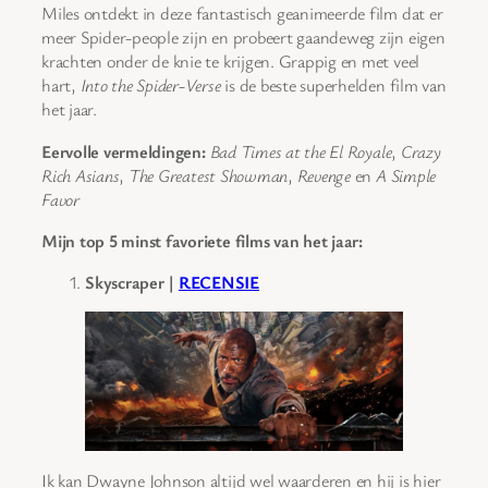
Miles ontdekt in deze fantastisch geanimeerde film dat er
meer Spider-people zijn en probeert gaandeweg zijn eigen
krachten onder de knie te krijgen. Grappig en met veel
hart,
Into the Spider-Verse
is de beste superhelden film van
het jaar.
Eervolle vermeldingen:
Bad Times at the El Royale
,
Crazy
Rich Asians
,
The Greatest Showman
,
Revenge
en
A Simple
Favor
Mijn top 5 minst favoriete films van het jaar:
Skyscraper |
RECENSIE
Ik kan Dwayne Johnson altijd wel waarderen en hij is hier