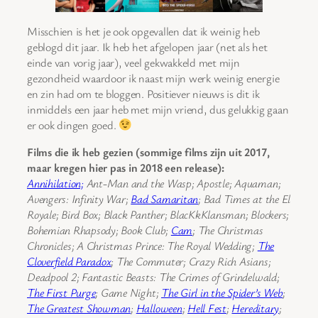
Misschien is het je ook opgevallen dat ik weinig heb
geblogd dit jaar. Ik heb het afgelopen jaar (net als het
einde van vorig jaar), veel gekwakkeld met mijn
gezondheid waardoor ik naast mijn werk weinig energie
en zin had om te bloggen. Positiever nieuws is dit ik
inmiddels een jaar heb met mijn vriend, dus gelukkig gaan
er ook dingen goed.
Films die ik heb gezien (sommige films zijn uit 2017,
maar kregen hier pas in 2018 een release):
Annihilation;
Ant-Man and the Wasp; Apostle; Aquaman;
Avengers: Infinity War;
Bad Samaritan
; Bad Times at the El
Royale; Bird Box; Black Panther; BlacKkKlansman; Blockers;
Bohemian Rhapsody; Book Club;
Cam
; The Christmas
Chronicles; A Christmas Prince: The Royal Wedding;
The
Cloverfield Paradox
; The Commuter; Crazy Rich Asians;
Deadpool 2; Fantastic Beasts: The Crimes of Grindelwald;
The First Purge
; Game Night;
The Girl in the Spider’s Web
;
The Greatest Showman
;
Halloween
;
Hell Fest
;
Hereditary
;