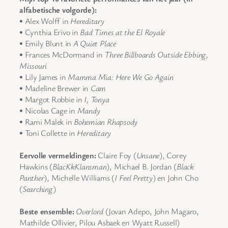
alfabetische volgorde):
• Alex Wolff in
Hereditary
• Cynthia Erivo in
Bad Times at the El Royale
• Emily Blunt in
A Quiet Place
• Frances McDormand in
Three Billboards Outside Ebbing,
Missouri
• Lily James in
Mamma Mia: Here We Go Again
• Madeline Brewer in
Cam
• Margot Robbie in
I, Tonya
• Nicolas Cage in
Mandy
• Rami Malek in
Bohemian Rhapsody
• Toni Collette in
Hereditary
Eervolle vermeldingen:
Claire Foy (
Unsane
), Corey
Hawkins (
BlacKkKlansman
), Michael B. Jordan (
Black
Panther
), Michelle Williams (
I Feel Pretty
) en John Cho
(
Searching
)
Beste ensemble:
Overlord
(Jovan Adepo, John Magaro,
Mathilde Ollivier, Pilou Asbaek en Wyatt Russell)