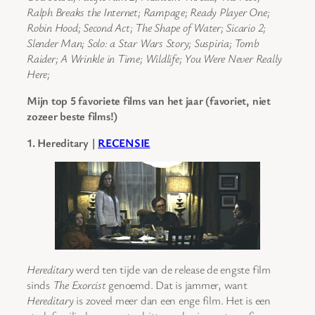
Ralph Breaks the Internet; Rampage; Ready Player One;
Robin Hood; Second Act; The Shape of Water; Sicario 2;
Slender Man; Solo: a Star Wars Story; Suspiria; Tomb
Raider; A Wrinkle in Time; Wildlife; You Were Never Really
Here;
Mijn top 5 favoriete films van het jaar (favoriet, niet
zozeer beste films!)
1. Hereditary |
RECENSIE
Hereditary
werd ten tijde van de release de engste film
sinds
The Exorcist
genoemd. Dat is jammer, want
Hereditary
is zoveel meer dan een enge film. Het is een