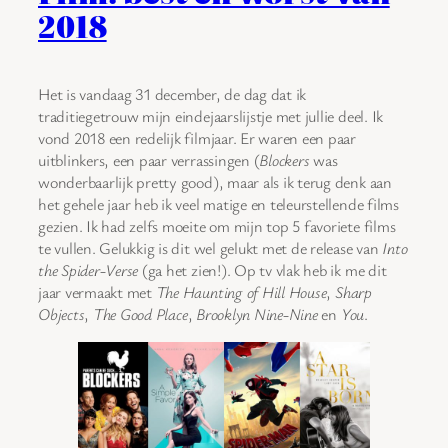
2018
Het is vandaag 31 december, de dag dat ik
traditiegetrouw mijn eindejaarslijstje met jullie deel. Ik
vond 2018 een redelijk filmjaar. Er waren een paar
uitblinkers, een paar verrassingen (
Blockers
was
wonderbaarlijk pretty good), maar als ik terug denk aan
het gehele jaar heb ik veel matige en teleurstellende films
gezien. Ik had zelfs moeite om mijn top 5 favoriete films
te vullen. Gelukkig is dit wel gelukt met de release van
Into
the Spider-Verse
(ga het zien!). Op tv vlak heb ik me dit
jaar vermaakt met
The Haunting of Hill House
,
Sharp
Objects
,
The Good Place
,
Brooklyn Nine-Nine
en
You
.