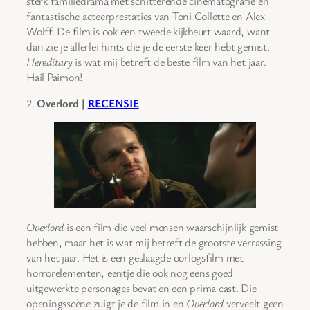
sterk familiedrama met schitterende cinematografie en
fantastische acteerprestaties van Toni Collette en Alex
Wolff. De film is ook een tweede kijkbeurt waard, want
dan zie je allerlei hints die je de eerste keer hebt gemist.
Hereditary
is wat mij betreft de beste film van het jaar.
Hail Paimon!
2.
Overlord |
RECENSIE
Overlord
is een film die veel mensen waarschijnlijk gemist
hebben, maar het is wat mij betreft de grootste verrassing
van het jaar. Het is een geslaagde oorlogsfilm met
horrorelementen, eentje die ook nog eens goed
uitgewerkte personages bevat en een prima cast. Die
openingsscène zuigt je de film in en
Overlord
verveelt geen