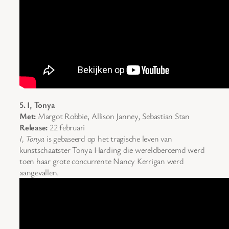
5. I, Tonya
Met:
Margot Robbie, Allison Janney, Sebastian Stan
Release:
22 februari
I, Tonya
is gebaseerd op het tragische leven van
kunstschaatster Tonya Harding die wereldberoemd werd
toen haar grote concurrente Nancy Kerrigan werd
aangevallen.