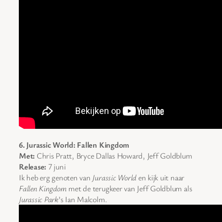
6. Jurassic World: Fallen Kingdom
Met:
Chris Pratt, Bryce Dallas Howard, Jeff Goldblum
Release:
7 juni
Ik heb erg genoten van
Jurassic World
en kijk uit naar
Fallen Kingdom
met de terugkeer van Jeff Goldblum als
Jurassic Park
’s Ian Malcolm.