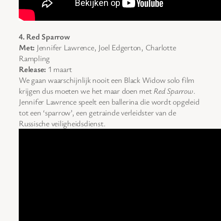
4. Red Sparrow
Met:
Jennifer Lawrence, Joel Edgerton, Charlotte
Rampling
Release:
1 maart
We gaan waarschijnlijk nooit een Black Widow solo film
krijgen dus moeten we het maar doen met
Red Sparrow
.
Jennifer Lawrence speelt een ballerina die wordt opgeleid
tot een ‘sparrow’, een getrainde verleidster van de
Russische veiligheidsdienst.