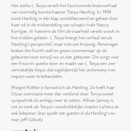
Het sterke
I, Tonya
vertelt het fascinerende levensverhaal
van voormalig kunstschaatser Tonya Harding. In 1994
werd Harding in één klap wereldberoemd en gehaat door
haar rol in de mishandeling van schaats rivale Nancy
Kerrigan. In hoeverre de film de waarheid vertelt wordt in
het midden gelaten.
I, Tonya
brengt het verhaal vanuit
Harding’s perspectief, maar met een knipoog. Personages
breken the fourth wall en geven commentaar op de
gebeurtenissen terwijl we ze zien gebeuren. Dit zorgt voor
een frisse en speelse toon en maakt van
I, Tonya
een zeer
vermakelijke biopic dat tegelijkertijd het onderwerp met
respect weet te behandelen.
Margot Robbie is fantastisch als Harding. Ze heeft haar
Oscar-nominatie meer dan verdiend door Tonya zowel
sympathiek als ambigu neer te zetten. Allison Janney is
net zo sterk als Tonya’s verschrikkelijke moeder LaVona en
ook Sebastian Stan speelt een goede rol als Harding’s ex-
man Jeff Gillooly.