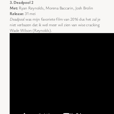
3. Deadpool 2
Met:
Ryan Reynolds, Morena Baccarin, Josh Brolin
Release:
31 mei
Deadpool
was mijn favoriete film van 2016 dus het zal je
niet verbazen dat ik wel meer wil zien van wise cracking
Wade Wilson (Reynolds).