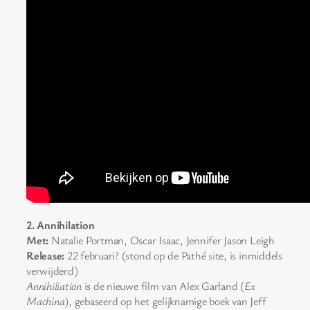
2. Annihilation
Met:
Natalie Portman, Oscar Isaac, Jennifer Jason Leigh
Release:
22 februari? (stond op de Pathé site, is inmiddels
verwijderd)
Annihiliation
is de nieuwe film van Alex Garland (
Ex
Machina
), gebaseerd op het gelijknamige boek van Jeff