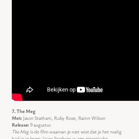
7. The Meg
Met:
Jason Statham, Ruby Rose, Rainn Wilson
Release:
9 augustus
The Meg
is de film waarvan je niet wist dat je het nodig
had in je leven: Jason Statham vs een gigantische