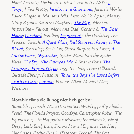
Hotel Artemis; The House with a Clock in Its Walls;
I,
Tonya
; I Feel Pretty;
Incident in a Ghostland
; Jurassic World:
Fallen Kingdom; Mamma Mia: Here We Go Again; Mandy;
Mary Poppins Returns; Mayhem;
The Meg;
Mission:
Impossible – Fallout; Mom and Dad; Ocean’s 8;
The Open
House
;
Overlord
; Papillon;
Peppermint
; The Predator; The
Princess Switch;
A Quiet Place
;
Red Sparrow;
Revenge
;
The
Ritual
; Searching; Set It Up; Sierra Burgess Is a Loser;
A
Simple Favor
;
Skyscraper
; Spider-Man: Into the Spider-
Verse;
The Spy Who Dumped Me
; A Star is Born;
The
Strangers: Prey at Night
; Tag; The Tale; Three Billboards
Outside Ebbing, Missouri;
To All the Boys I’ve Loved Before
;
Truth or Dare
;
Unsane
; Venom; When We First Met;
Widows;
Notable films die ik nog niet heb gezien:
Bumblebee; Death Wish; Destination Wedding; Fifty Shades
Freed; The Florida Project; Goodbye, Christopher Robin; The
Equalizer 2; The Happytime Murders; Incredibles 2; Isle of
Dogs; Lady Bird; Love, Simon; Mortal Engines; The Nun;
Overboard; Pacific Rim 2; Phantom Thread; The Post;