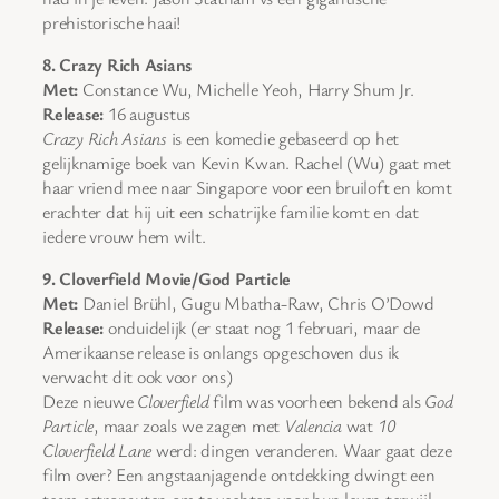
prehistorische haai!
8. Crazy Rich Asians
Met:
Constance Wu, Michelle Yeoh, Harry Shum Jr.
Release:
16 augustus
Crazy Rich Asians
is een komedie gebaseerd op het
gelijknamige boek van Kevin Kwan. Rachel (Wu) gaat met
haar vriend mee naar Singapore voor een bruiloft en komt
erachter dat hij uit een schatrijke familie komt en dat
iedere vrouw hem wilt.
9. Cloverfield Movie/God Particle
Met:
Daniel Brühl, Gugu Mbatha-Raw, Chris O’Dowd
Release:
onduidelijk (er staat nog 1 februari, maar de
Amerikaanse release is onlangs opgeschoven dus ik
verwacht dit ook voor ons)
Deze nieuwe
Cloverfield
film was voorheen bekend als
God
Particle
, maar zoals we zagen met
Valencia
wat
10
Cloverfield Lane
werd: dingen veranderen. Waar gaat deze
film over? Een angstaanjagende ontdekking dwingt een