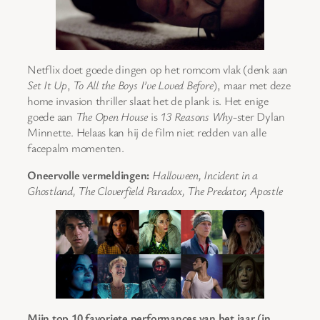
Netflix doet goede dingen op het romcom vlak (denk aan
Set It Up
,
To All the Boys I’ve Loved Before
), maar met deze
home invasion thriller slaat het de plank is. Het enige
goede aan
The Open House
is
13 Reasons Why
-ster Dylan
Minnette. Helaas kan hij de film niet redden van alle
facepalm momenten.
Oneervolle vermeldingen:
Halloween, Incident in a
Ghostland, The Cloverfield Paradox, The Predator, Apostle
Mijn top 10 favoriete performances van het jaar (in