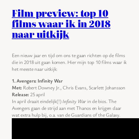
Film preview: top 10
films waar ik in 2018
naar uitkijk
Een nieuw jaar en tijd om ons te gaan richten op de films
die in 2018 uit gaan komen. Hier mijn top 10 films waar ik
het meeste naar uitkijk:
1. Avengers: Infinity War
Met:
Robert Downey Jr., Chris Evans, Scarlett Johansson
Release:
25 april
In april draait eindelijk(!)
Infinity War
in de bios. The
Avengers gaan de strijd aan met Thanos en krijgen daar
wat extra hulp bij, o.a. van de Guardians of the Galaxy.