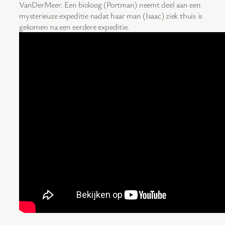
VanDerMeer. Een bioloog (Portman) neemt deel aan een
mysterieuze expeditie nadat haar man (Isaac) ziek thuis is
gekomen na een eerdere expeditie.