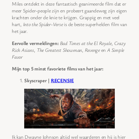
Miles ontdekt in deze fantastisch geanimeerde film dat er
meer Spider-people zijn en probeert gaandeweg zijn eigen
krachten onder de knie te krijgen. Grappig en met veel
hart,
Into the Spider-Verse
is de beste superhelden film van
het jaar.
Eervolle vermeldingen:
Bad Times at the El Royale
,
Crazy
Rich Asians
,
The Greatest Showman
,
Revenge
en
A Simple
Favor
Mijn top 5 minst favoriete films van het jaar:
Skyscraper |
RECENSIE
Ik kan Dwayne Johnson altijd wel waarderen en hij is hier