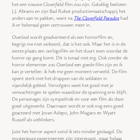
het een nieuwe
Cloverfield
film zou zijn. Gelukkig besloten
J.J. Abrams en zijn Bad Robot productiemaatschappij het
anders aan te pakken, want na
The Cloverfield Paradox
had
ik er helemaal geen vertrouwen meer in.
Overlord
wordt geadverteerd als een horrorfilm en,
begrijp me niet verkeerd, dat is het ook. Maar het is in de
eerste plaats een oorlogsfilm en het duurt even voordat de
horror op gang komt. Dit is totaal niet erg. Ook zonder de
horror elementen zou
Overlord
een goede film zijn en ik
kan je vertellen: ik heb me geen moment verveeld. De film
opent sterk met het droppen van de soldaten in
vijandelijk gebied. Vervolgens weet het goed met je
verwachtingen te spelen waardoor de spanning erin blijft.
De personages zijn sympathiek en voor een film als deze
goed uitgewerkt. Daarnaast wordt er ook nog eens goed
geacteerd met Jovan Adepo, John Magaro en Wyatt
Russell als uitblinkers.
Juist het horror aspect vond ik iets minder geslaagd. De
mysterieuze experimenten zijn interessant, maar helaas