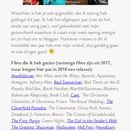
Misschien is het je ook opgevallen dat ik weinig heb
geblogd dit jaar. Ik heb het afgelopen jaar (net als het
einde van vorig jaar), veel gekwakkeld met mijn
gezondheid waardoor ik naast mijn werk weinig energie
en zin had om te bloggen. Positiever nieuws is dit ik
inmiddels een jaar heb met mijn vriend, dus gelukkig gaan
er ook dingen goed.
Films die ik heb gezien (sommige films zijn uit 2017,
maar kregen hier pas in 2018 een release):
Annihilation;
Ant-Man and the Wasp; Apostle; Aquaman;
Avengers: Infinity War;
Bad Samaritan
; Bad Times at the El
Royale; Bird Box; Black Panther; BlacKkKlansman; Blockers;
Bohemian Rhapsody; Book Club;
Cam
; The Christmas
Chronicles; A Christmas Prince: The Royal Wedding;
The
Cloverfield Paradox
; The Commuter; Crazy Rich Asians;
Deadpool 2; Fantastic Beasts: The Crimes of Grindelwald;
The First Purge
; Game Night;
The Girl in the Spider’s Web
;
The Greatest Showman
;
Halloween
;
Hell Fest
;
Hereditary
;