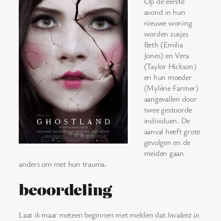
Op de eerste
avond in hun
nieuwe woning
worden zusjes
Beth (Emilia
Jones) en Vera
(Taylor Hickson)
en hun moeder
(Mylène Farmer)
aangevallen door
twee gestoorde
individuen. De
aanval heeft grote
gevolgen en de
meiden gaan
anders om met hun trauma.
beoordeling
Laat ik maar meteen beginnen met melden dat
Incident in