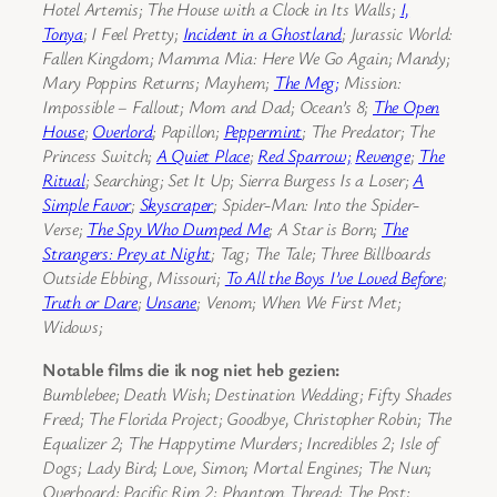
Hotel Artemis; The House with a Clock in Its Walls;
I,
Tonya
; I Feel Pretty;
Incident in a Ghostland
; Jurassic World:
Fallen Kingdom; Mamma Mia: Here We Go Again; Mandy;
Mary Poppins Returns; Mayhem;
The Meg;
Mission:
Impossible – Fallout; Mom and Dad; Ocean’s 8;
The Open
House
;
Overlord
; Papillon;
Peppermint
; The Predator; The
Princess Switch;
A Quiet Place
;
Red Sparrow;
Revenge
;
The
Ritual
; Searching; Set It Up; Sierra Burgess Is a Loser;
A
Simple Favor
;
Skyscraper
; Spider-Man: Into the Spider-
Verse;
The Spy Who Dumped Me
; A Star is Born;
The
Strangers: Prey at Night
; Tag; The Tale; Three Billboards
Outside Ebbing, Missouri;
To All the Boys I’ve Loved Before
;
Truth or Dare
;
Unsane
; Venom; When We First Met;
Widows;
Notable films die ik nog niet heb gezien:
Bumblebee; Death Wish; Destination Wedding; Fifty Shades
Freed; The Florida Project; Goodbye, Christopher Robin; The
Equalizer 2; The Happytime Murders; Incredibles 2; Isle of
Dogs; Lady Bird; Love, Simon; Mortal Engines; The Nun;
Overboard; Pacific Rim 2; Phantom Thread; The Post;