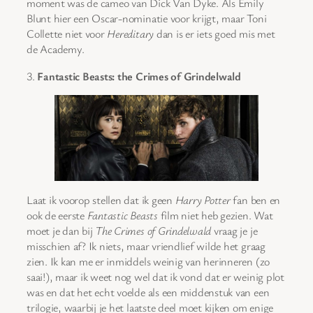
moment was de cameo van Dick Van Dyke. Als Emily
Blunt hier een Oscar-nominatie voor krijgt, maar Toni
Collette niet voor
Hereditary
dan is er iets goed mis met
de Academy.
3.
Fantastic Beasts: the Crimes of Grindelwald
Laat ik voorop stellen dat ik geen
Harry Potter
fan ben en
ook de eerste
Fantastic Beasts
film niet heb gezien. Wat
moet je dan bij
The Crimes of Grindelwald
vraag je je
misschien af? Ik niets, maar vriendlief wilde het graag
zien. Ik kan me er inmiddels weinig van herinneren (zo
saai!), maar ik weet nog wel dat ik vond dat er weinig plot
was en dat het echt voelde als een middenstuk van een
trilogie, waarbij je het laatste deel moet kijken om enige