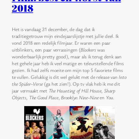
2018
Het is vandaag 31 december, de dag dat ik
traditiegetrouw mijn eindejaarslijstje met jullie deel. Ik
vond 2018 een redelijk filmjaar. Er waren een paar
uitblinkers, een paar verrassingen (
Blockers
was
wonderbaarlijk pretty good), maar als ik terug denk aan
het gehele jaar heb ik veel matige en teleurstellende films
gezien. Ik had zelfs moeite om mijn top 5 favoriete films
te vullen. Gelukkig is dit wel gelukt met de release van
Into
the Spider-Verse
(ga het zien!). Op tv vlak heb ik me dit
jaar vermaakt met
The Haunting of Hill House
,
Sharp
Objects
,
The Good Place
,
Brooklyn Nine-Nine
en
You
.