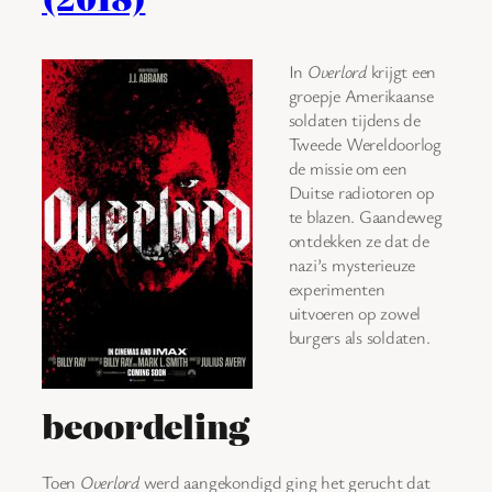
In
Overlord
krijgt een
groepje Amerikaanse
soldaten tijdens de
Tweede Wereldoorlog
de missie om een
Duitse radiotoren op
te blazen. Gaandeweg
ontdekken ze dat de
nazi’s mysterieuze
experimenten
uitvoeren op zowel
burgers als soldaten.
beoordeling
Toen
Overlord
werd aangekondigd ging het gerucht dat