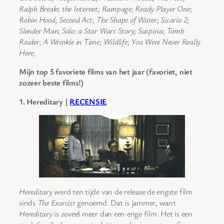
Ralph Breaks the Internet; Rampage; Ready Player One;
Robin Hood; Second Act; The Shape of Water; Sicario 2;
Slender Man; Solo: a Star Wars Story; Suspiria; Tomb
Raider; A Wrinkle in Time; Wildlife; You Were Never Really
Here;
Mijn top 5 favoriete films van het jaar (favoriet, niet
zozeer beste films!)
1. Hereditary |
RECENSIE
Hereditary
werd ten tijde van de release de engste film
sinds
The Exorcist
genoemd. Dat is jammer, want
Hereditary
is zoveel meer dan een enge film. Het is een