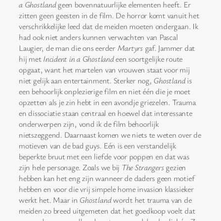
a Ghostland
geen bovennatuurlijke elementen heeft. Er
zitten geen geesten in de film. De horror komt vanuit het
verschrikkelijke leed dat de meiden moeten ondergaan. Ik
had ook niet anders kunnen verwachten van Pascal
Laugier, de man die ons eerder
Martyrs
gaf. Jammer dat
hij met
Incident in a Ghostland
een soortgelijke route
opgaat, want het martelen van vrouwen staat voor mij
niet gelijk aan entertainment. Sterker nog,
Ghostland
is
een behoorlijk onplezierige film en niet één die je moet
opzetten als je zin hebt in een avondje griezelen. Trauma
en dissociatie staan centraal en hoewel dat interessante
onderwerpen zijn, vond ik de film behoorlijk
nietszeggend. Daarnaast komen we niets te weten over de
motieven van de bad guys. Eén is een verstandelijk
beperkte bruut met een liefde voor poppen en dat was
zijn hele personage. Zoals we bij
The Strangers
gezien
hebben kan het eng zijn wanneer de daders geen motief
hebben en voor die vrij simpele home invasion klassieker
werkt het. Maar in
Ghostland
wordt het trauma van de
meiden zo breed uitgemeten dat het goedkoop voelt dat