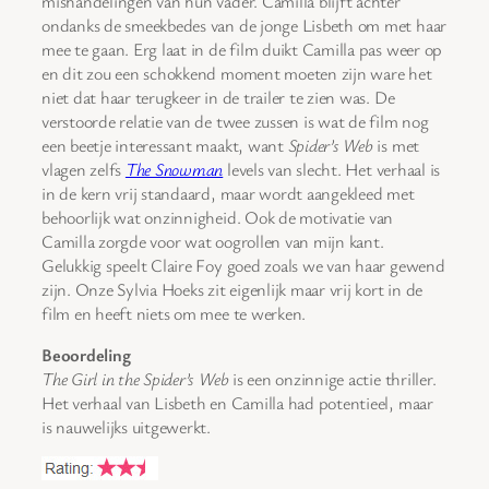
mishandelingen van hun vader. Camilla blijft achter
ondanks de smeekbedes van de jonge Lisbeth om met haar
mee te gaan. Erg laat in de film duikt Camilla pas weer op
en dit zou een schokkend moment moeten zijn ware het
niet dat haar terugkeer in de trailer te zien was. De
verstoorde relatie van de twee zussen is wat de film nog
een beetje interessant maakt, want
Spider’s Web
is met
vlagen zelfs
The Snowman
levels van slecht. Het verhaal is
in de kern vrij standaard, maar wordt aangekleed met
behoorlijk wat onzinnigheid. Ook de motivatie van
Camilla zorgde voor wat oogrollen van mijn kant.
Gelukkig speelt Claire Foy goed zoals we van haar gewend
zijn. Onze Sylvia Hoeks zit eigenlijk maar vrij kort in de
film en heeft niets om mee te werken.
Beoordeling
The Girl in the Spider’s Web
is een onzinnige actie thriller.
Het verhaal van Lisbeth en Camilla had potentieel, maar
is nauwelijks uitgewerkt.