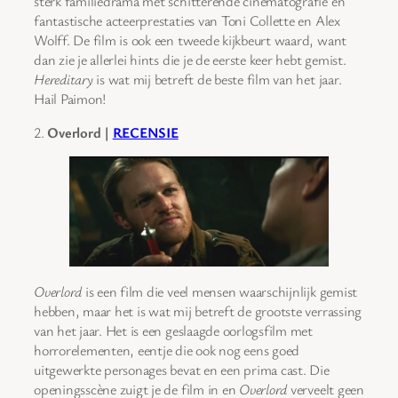
sterk familiedrama met schitterende cinematografie en
fantastische acteerprestaties van Toni Collette en Alex
Wolff. De film is ook een tweede kijkbeurt waard, want
dan zie je allerlei hints die je de eerste keer hebt gemist.
Hereditary
is wat mij betreft de beste film van het jaar.
Hail Paimon!
2.
Overlord |
RECENSIE
Overlord
is een film die veel mensen waarschijnlijk gemist
hebben, maar het is wat mij betreft de grootste verrassing
van het jaar. Het is een geslaagde oorlogsfilm met
horrorelementen, eentje die ook nog eens goed
uitgewerkte personages bevat en een prima cast. Die
openingsscène zuigt je de film in en
Overlord
verveelt geen