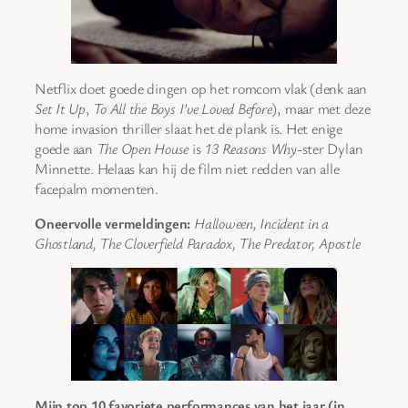
Netflix doet goede dingen op het romcom vlak (denk aan
Set It Up
,
To All the Boys I’ve Loved Before
), maar met deze
home invasion thriller slaat het de plank is. Het enige
goede aan
The Open House
is
13 Reasons Why
-ster Dylan
Minnette. Helaas kan hij de film niet redden van alle
facepalm momenten.
Oneervolle vermeldingen:
Halloween, Incident in a
Ghostland, The Cloverfield Paradox, The Predator, Apostle
Mijn top 10 favoriete performances van het jaar (in