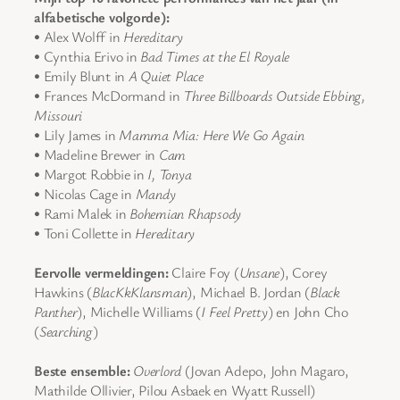
alfabetische volgorde):
• Alex Wolff in
Hereditary
• Cynthia Erivo in
Bad Times at the El Royale
• Emily Blunt in
A Quiet Place
• Frances McDormand in
Three Billboards Outside Ebbing,
Missouri
• Lily James in
Mamma Mia: Here We Go Again
• Madeline Brewer in
Cam
• Margot Robbie in
I, Tonya
• Nicolas Cage in
Mandy
• Rami Malek in
Bohemian Rhapsody
• Toni Collette in
Hereditary
Eervolle vermeldingen:
Claire Foy (
Unsane
), Corey
Hawkins (
BlacKkKlansman
), Michael B. Jordan (
Black
Panther
), Michelle Williams (
I Feel Pretty
) en John Cho
(
Searching
)
Beste ensemble:
Overlord
(Jovan Adepo, John Magaro,
Mathilde Ollivier, Pilou Asbaek en Wyatt Russell)